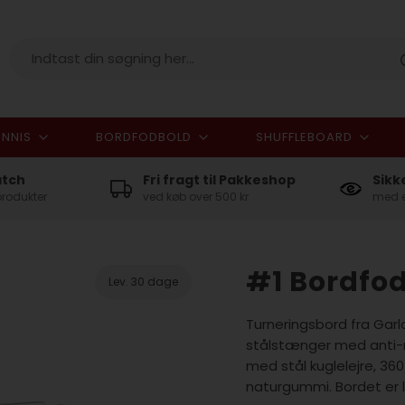
NNIS
BORDFODBOLD
SHUFFLEBOARD
I alt
atch
Fri fragt til Pakkeshop
Sikk
produkter
ved køb over 500 kr
med e
#1 Bordfod
Lev. 30 dage
Turneringsbord fra Ga
stålstænger med anti-r
med stål kuglelejre, 3
naturgummi. Bordet er 