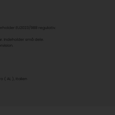
rholder EU2023/988 regulativ.
år. Indeholder små dele.
vision.
( AL ), Italien