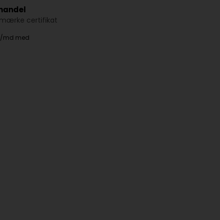
 handel
ærke certifikat