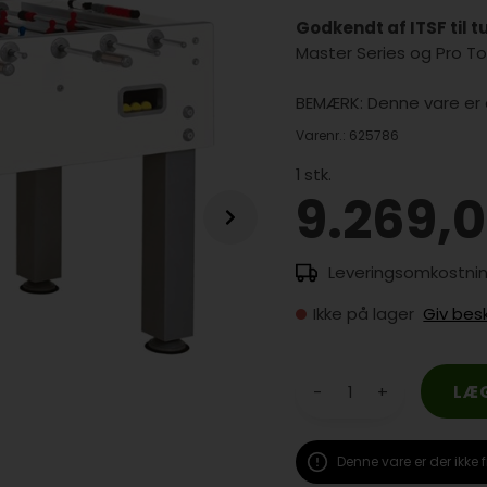
Godkendt af ITSF til t
Master Series og Pro To
BEMÆRK: Denne vare er e
Varenr.:
625786
1
stk.
9.269,
Ikke på lager
Giv bes
-
+
Denne vare er der ikke f