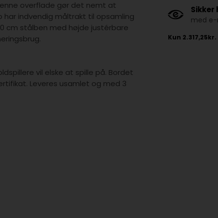
 Denne overflade gør det nemt at
Sikker
do har indvendig måltrakt til opsamling
med e-m
x10 cm stålben med højde justérbare
neringsbrug.
spillere vil elske at spille på. Bordet
rtifikat. Leveres usamlet og med 3