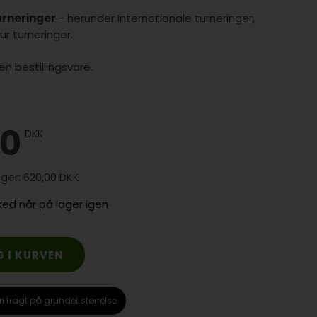
urneringer
- herunder Internationale turneringer,
ur turneringer.
n bestillingsvare.
00
DKK
620,00 DKK
ked når på lager igen
ri fragt på grundet størrelse.