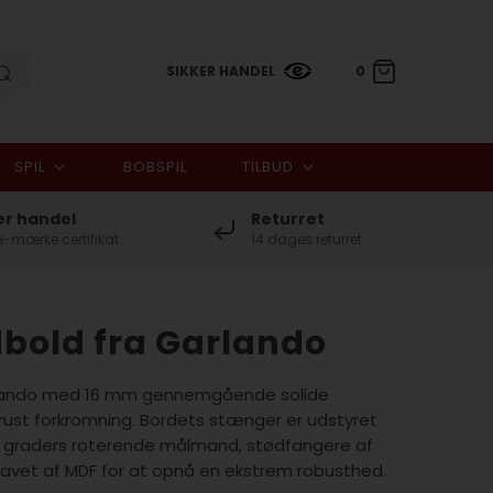
SIKKER HANDEL
0
SPIL
BOBSPIL
TILBUD
0,00 DKK
er handel
Returret
-mærke certifikat
14 dages returret
bold fra Garlando
rlando med 16 mm gennemgående solide
ust forkromning. Bordets stænger er udstyret
60 graders roterende målmand, stødfangere af
lavet af MDF for at opnå en ekstrem robusthed.