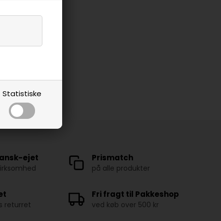
Statistiske
ansk-ejet
Prismatch
virksomhed
på alle produkter
et
Fri fragt til Pakkeshop
 returret
ved køb over 500 kr