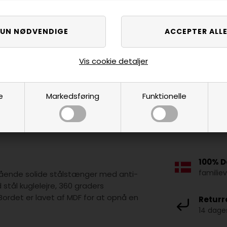
Vis cookie detaljer
e
Markedsføring
Funktionelle
100% D
familie
ende solide stålstænger med anti-
stål kuglelejre, 360 graders
rdet er lavet af MDF for at opnå en
Returr
14 dages