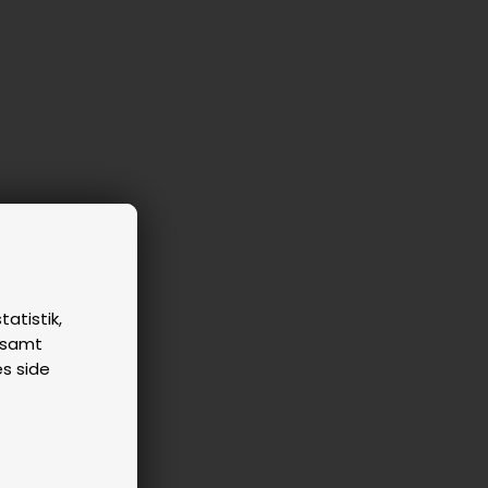
tatistik,
n samt
es side