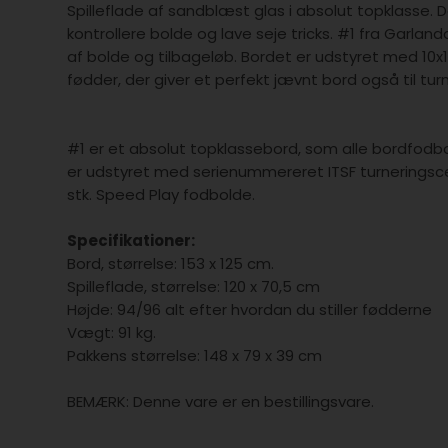
Spilleflade af sandblæst glas i absolut topklasse.
kontrollere bolde og lave seje tricks. #1 fra Garlan
af bolde og tilbageløb. Bordet er udstyret med 10
fødder, der giver et perfekt jævnt bord også til tur
#1 er et absolut topklassebord, som alle bordfodbold
er udstyret med serienummereret ITSF turneringsce
stk. Speed Play fodbolde.
Specifikationer:
Bord, størrelse: 153 x 125 cm.
Spilleflade, størrelse: 120 x 70,5 cm
Højde: 94/96 alt efter hvordan du stiller fødderne
Vægt: 91 kg.
Pakkens størrelse: 148 x 79 x 39 cm
BEMÆRK: Denne vare er en bestillingsvare.