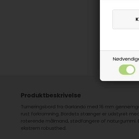
Nødvendig
Produktbeskrivelse
Turneringsbord fra Garlando med 16 mm gennemgå
rust forkromning. Bordets stænger er udstyret med 
roterende målmand, stødfangere af naturgummi. Bo
ekstrem robusthed.