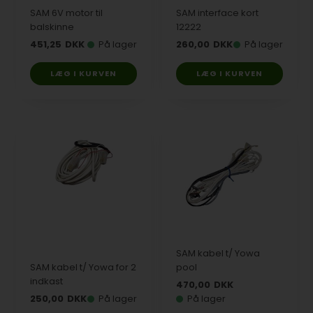
SAM 6V motor til
SAM interface kort
balskinne
12222
451,25
DKK
På lager
260,00
DKK
På lager
SAM kabel t/ Yowa
SAM kabel t/ Yowa for 2
pool
indkast
470,00
DKK
250,00
DKK
På lager
På lager