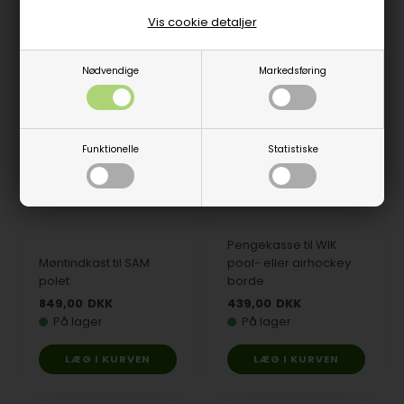
Vis cookie detaljer
Nødvendige
Markedsføring
Funktionelle
Statistiske
Pengekasse til WIK
Møntindkast til SAM
pool- eller airhockey
polet
borde
849,00
DKK
439,00
DKK
På lager
På lager