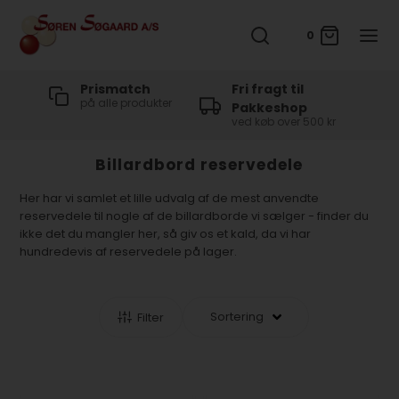
0
Fri fragt til
Sikker handel
er
med e-mærke certifikat
Pakkeshop
ved køb over 500 kr
Billardbord reservedele
Her har vi samlet et lille udvalg af de mest anvendte
reservedele til nogle af de billardborde vi sælger - finder du
ikke det du mangler her, så giv os et kald, da vi har
hundredevis af reservedele på lager.
Filter