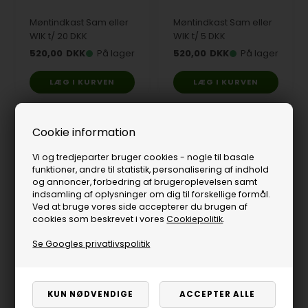
Møntindkast Sam eller
Møntindkast Sam eller
WIK t/ 20 DKK
WIK t/ 5 DKK
520,00
DKK
På lager
520,00
DKK
På lager
Cookie information
Vi og tredjeparter bruger cookies - nogle til basale
funktioner, andre til statistik, personalisering af indhold
og annoncer, forbedring af brugeroplevelsen samt
indsamling af oplysninger om dig til forskellige formål.
Ved at bruge vores side accepterer du brugen af
cookies som beskrevet i vores
Cookiepolitik
.
Se Googles privatlivspolitik
Møntindkast Sam t/ 1
Møntindkast Simplex
EURO
polet
520,00
DKK
På lager
939,00
DKK
På lager