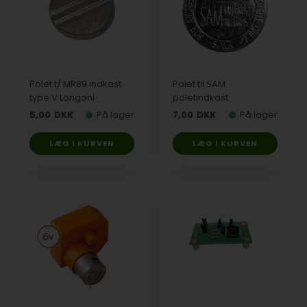
Polet t/ MR89 indkast
Polet til SAM
type V Longoni
poletindkast
5,00
DKK
På lager
7,00
DKK
På lager