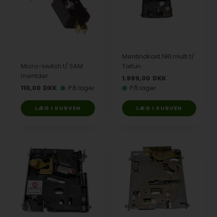
Møntindkast NRI multi t/
Micro-switch t/ SAM
Taifun
møntdør
1.999,00
DKK
110,00
DKK
På lager
På lager