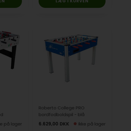
Roberto College PRO
id
bordfodboldspil - blå
ke på lager
6.629,00
DKK
Ikke på lager