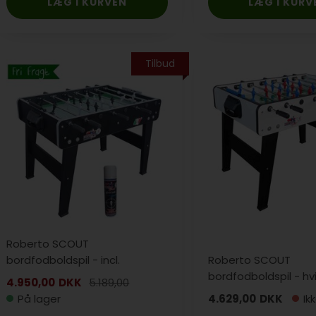
Tilbud
Roberto SCOUT
bordfodboldspil - incl.
Roberto SCOUT
Silikonespray
bordfodboldspil - hv
4.950,00
DKK
5.189,00
På lager
4.629,00
DKK
Ik