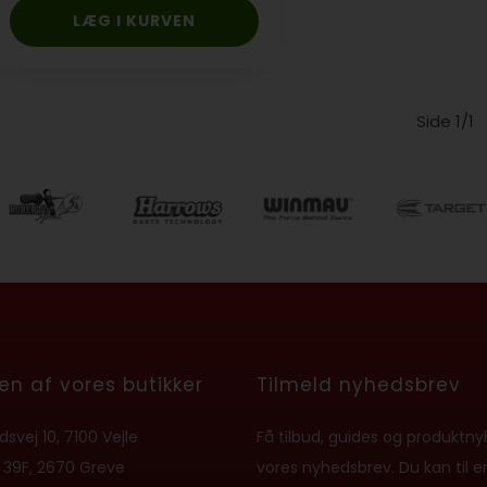
Side 1/1
en af vores butikker
Tilmeld nyhedsbrev
svej 10, 7100 Vejle
Få tilbud, guides og produktny
 39F, 2670 Greve
vores nyhedsbrev. Du kan til e