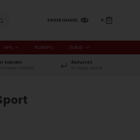
SIKKER HANDEL
0
SPIL
BOBSPIL
TILBUD
0,00 DKK
er handel
Returret
-mærke certifikat
14 dages returret
Sport