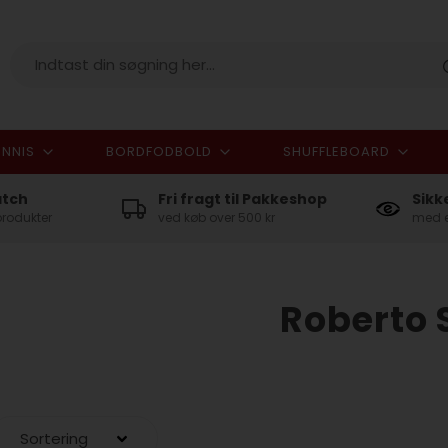
NNIS
BORDFODBOLD
SHUFFLEBOARD
I alt
atch
Fri fragt til Pakkeshop
Sikk
produkter
ved køb over 500 kr
med e
Roberto 