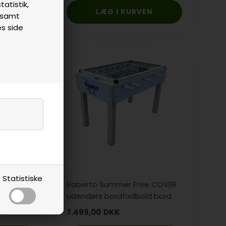
tatistik,
n samt
es side
Tilbud
Statistiske
 College
Roberto Summer Free COVER
dspil, 10
udendørs bordfodbold bord
spray
,00
7.499,00
DKK