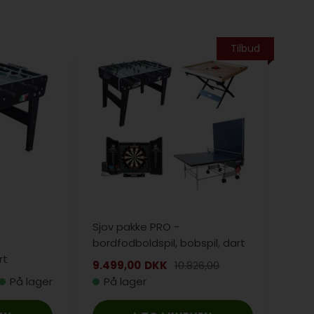
Tilbud
Sjov pakke PRO -
bordfodboldspil, bobspil, dart
rt
og bordtennis incl. tilbehør
9.499,00
DKK
10.826,00
På lager
På lager