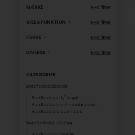
MÆRKE
Ryd filter
VÆLG FUNKTION
Ryd filter
FARVE
Ryd filter
DIVERSE
Ryd filter
KATEGORIER
Bordfodboldborde
Bordfodbold t/ frispil
Bordfodbold m/ møntindkast
Bordfodbold udendørs
Bordfodbold tilbehør
Bordfodbold bolde