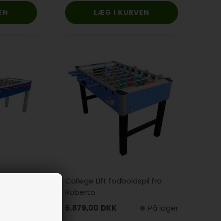
dboldspil
College Lift fodboldspil fra
Roberto
6.879,00
DKK
På lager