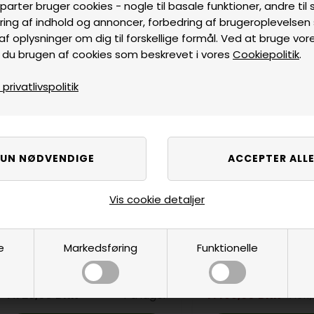
parter bruger cookies - nogle til basale funktioner, andre til s
ring af indhold og annoncer, forbedring af brugeroplevelse
af oplysninger om dig til forskellige formål. Ved at bruge vor
 du brugen af cookies som beskrevet i vores
Cookiepolitik
.
rivatlivspolitik
Vis cookie detaljer
e
Markedsføring
Funktionelle
College PRO Cover
School value pack -
bordfodboldspil fra Roberto
PRO Cover bordfodbol
fodbolde og silikone
7.729,00
DKK
På lager
7.499,00
DKK
7.611