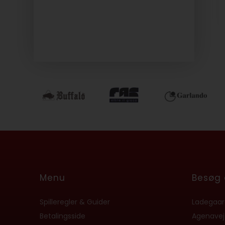
Menu
Besøg 
Spilleregler & Guider
Ladegaard
Betalingsside
Agenavej