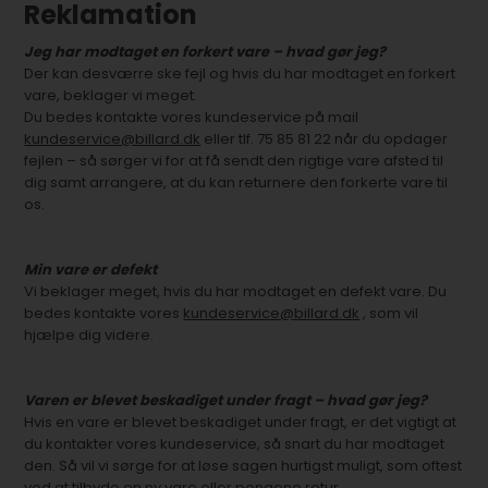
Reklamation
Jeg har modtaget en forkert vare – hvad gør jeg?
Der kan desværre ske fejl og hvis du har modtaget en forkert
vare, beklager vi meget.
Du bedes kontakte vores kundeservice på mail
kundeservice@billard.dk
eller tlf. 75 85 81 22 når du opdager
fejlen – så sørger vi for at få sendt den rigtige vare afsted til
dig samt arrangere, at du kan returnere den forkerte vare til
os.
Min vare er defekt
Vi beklager meget, hvis du har modtaget en defekt vare. Du
bedes kontakte vores
kundeservice@billard.dk
, som vil
hjælpe dig videre.
Varen er blevet beskadiget under fragt – hvad gør jeg?
Hvis en vare er blevet beskadiget under fragt, er det vigtigt at
du kontakter vores kundeservice, så snart du har modtaget
den. Så vil vi sørge for at løse sagen hurtigst muligt, som oftest
ved at tilbyde en ny vare eller pengene retur.