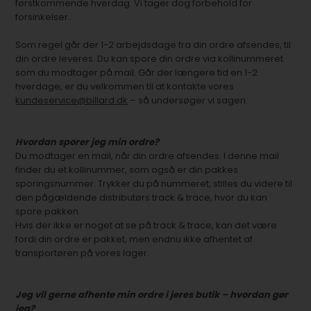
førstkommende hverdag. Vi tager dog forbehold for
forsinkelser.
Som regel går der 1-2 arbejdsdage fra din ordre afsendes, til
din ordre leveres. Du kan spore din ordre via kollinummeret
som du modtager på mail. Går der længere tid en 1-2
hverdage, er du velkommen til at kontakte vores
kundeservice@billard.dk
– så undersøger vi sagen.
Hvordan sporer jeg min ordre?
Du modtager en mail, når din ordre afsendes. I denne mail
finder du et kollinummer, som også er din pakkes
sporingsnummer. Trykker du på nummeret, stilles du videre til
den pågældende distributørs track & trace, hvor du kan
spore pakken.
Hvis der ikke er noget at se på track & trace, kan det være
fordi din ordre er pakket, men endnu ikke afhentet af
transportøren på vores lager.
Jeg vil gerne afhente min ordre i jeres butik – hvordan gør
jeg?