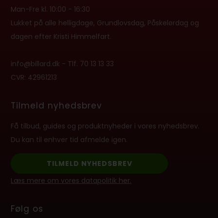
Man-Fre kl. 10:00 - 16:30
Lukket på alle helligdage, Grundlovsdag, Påskelørdag og
dagen efter Kristi Himmelfart.
info@billard.dk
- Tlf.
70 13 13 33
CVR: 42961213
Tilmeld nyhedsbrev
Få tilbud, guides og produktnyheder i vores nyhedsbrev.
Du kan til enhver tid afmelde igen.
TILMELD NYHEDSBREV
Læs mere om vores datapolitik her.
Følg os