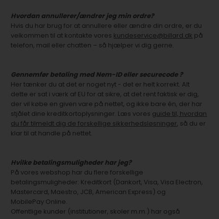
Hvordan annullerer/ændrer jeg min ordre?
Hvis du har brug for at annullere eller ændre din ordre, er du
velkommen til at kontakte vores
kundeservice@billard.dk
på
telefon, mail eller chatten – så hjælper vi dig gerne.
Gennemfør betaling med Nem-ID eller securecode ?
Her tænker du at det er noget nyt - det er helt korrekt. Alt
dette er sat i værk af EU for at sikre, at det rent faktisk er dig,
der vil købe en given vare på nettet, og ikke bare én, der har
stjålet dine kreditkortoplysninger. Læs vores
guide til, hvordan
du får tilmeldt dig de forskellige sikkerhedsløsninger
, så du er
klar til at handle på nettet.
Hvilke betalingsmuligheder har jeg?
På vores webshop har du flere forskellige
betalingsmuligheder: Kreditkort (Dankort, Visa, Visa Electron,
Mastercard, Maestro, JCB, American Express) og
MobilePay Online.
Offentlige kunder (institutioner, skoler m.m.) har også