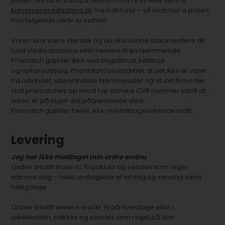
prisen. Giv os et kald på telefon 70 13 13 33 eller skriv til
kundeservice@billard.dk
med dit fund – så matcher vi prisen
hvis følgende vilkår er indfriet:
Varen skal være identisk og du skal kunne dokumentere dit
fund via en annonce eller henvise til en hjemmeside.
Prismatch gælder ikke ved dagstilbud, køtilbud
og ophørsudsalg. Prismatch forudsætter at det ikke er varer
fra udlandet, udenlandske hjemmesider og at det firma der
skal prismatches op imod har danske CVR nummer samt at
varen er på lager det pågældende sted.
Prismatch gælder heller ikke med tilbagevirkende kraft.
Levering
Jeg har ikke modtaget min ordre endnu
Ordrer bestilt inden kl. 10 pakkes og sendes som regel
samme dag – med undtagelse af lørdag og søndag samt
helligdage.
Ordrer bestilt senere end kl. 10 på hverdage eller i
weekenden, pakkes og sendes som regel på den