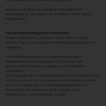
Hvis varens emballage tydeligt er beskadiget ved
modtagelse, er det vigtigt at du anmærker dette overfor
fragtmanden.
Jeg har ikke modtaget min ordre endnu
Ordrer bestilt inden kl. 10 pakkes og sendes som regel
samme dag – med undtagelse af lørdag og søndag samt
helligdage.
Ordrer bestilt senere end kl. 10 på hverdage eller i
weekenden, pakkes og sendes som regel på den
førstkommende hverdag. Vi tager dog forbehold for
forsinkelser.
Som regel går der 1-2 arbejdsdage fra din ordre afsendes, til
din ordre leveres. Du kan spore din ordre via kollinummeret
som du modtager på mail. Går der længere tid en 1-2
hverdage, er du velkommen til at kontakte vores
kundeservice – så undersøger vi sagen.