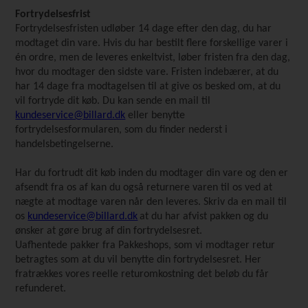
Fortrydelsesfrist
Fortrydelsesfristen udløber 14 dage efter den dag, du har
modtaget din vare. Hvis du har bestilt flere forskellige varer i
én ordre, men de leveres enkeltvist, løber fristen fra den dag,
hvor du modtager den sidste vare.
Fristen indebærer, at du
har 14 dage fra modtagelsen til at give os besked om, at du
vil fortryde dit køb. Du kan sende en mail til
kundeservice@billard.dk
eller benytte
fortrydelsesformularen, som du finder nederst i
handelsbetingelserne.
Har du fortrudt dit køb inden du modtager din vare og den er
afsendt fra os af kan du også returnere varen til os ved at
nægte at modtage varen når den leveres. Skriv da en mail til
os
kundeservice@billard.dk
at du har afvist pakken og du
ønsker at gøre brug af din fortrydelsesret.
Uafhentede pakker fra Pakkeshops, som vi modtager retur
betragtes som at du vil benytte din fortrydelsesret. Her
fratrækkes vores reelle returomkostning det beløb du får
refunderet.