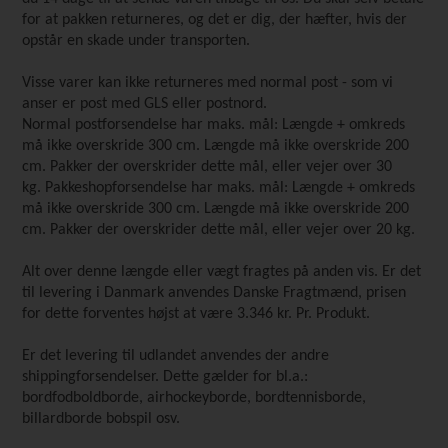
for at pakken returneres, og det er dig, der hæfter, hvis der
opstår en skade under transporten.
Visse varer kan ikke returneres med normal post - som vi
anser er post med GLS eller postnord.
Normal postforsendelse har maks. mål: Længde + omkreds
må ikke overskride 300 cm. Længde må ikke overskride 200
cm. Pakker der overskrider dette mål, eller vejer over 30
kg. Pakkeshopforsendelse har maks. mål: Længde + omkreds
må ikke overskride 300 cm. Længde må ikke overskride 200
cm. Pakker der overskrider dette mål, eller vejer over 20 kg.
Alt over denne længde eller vægt fragtes på anden vis. Er det
til levering i Danmark anvendes Danske Fragtmænd, prisen
for dette forventes højst at være 3.346 kr. Pr. Produkt.
Er det levering til udlandet anvendes der andre
shippingforsendelser. Dette gælder for bl.a.:
bordfodboldborde, airhockeyborde, bordtennisborde,
billardborde bobspil osv.