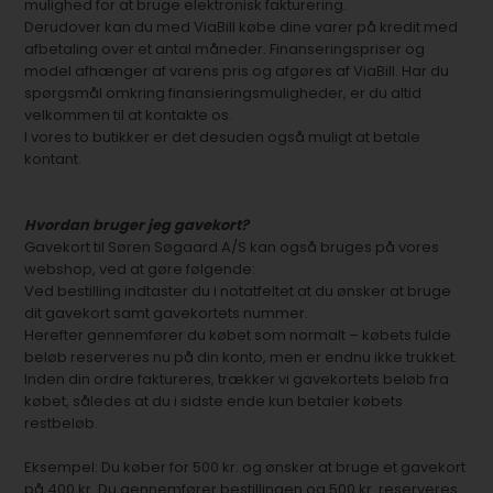
mulighed for at bruge elektronisk fakturering.
Derudover kan du med ViaBill købe dine varer på kredit med
afbetaling over et antal måneder. Finanseringspriser og
model afhænger af varens pris og afgøres af ViaBill. Har du
spørgsmål omkring finansieringsmuligheder, er du altid
velkommen til at kontakte os.
I vores to butikker er det desuden også muligt at betale
kontant.
Hvordan bruger jeg gavekort?
Gavekort til Søren Søgaard A/S kan også bruges på vores
webshop, ved at gøre følgende:
Ved bestilling indtaster du i notatfeltet at du ønsker at bruge
dit gavekort samt gavekortets nummer.
Herefter gennemfører du købet som normalt – købets fulde
beløb reserveres nu på din konto, men er endnu ikke trukket.
Inden din ordre faktureres, trækker vi gavekortets beløb fra
købet, således at du i sidste ende kun betaler købets
restbeløb.
Eksempel: Du køber for 500 kr. og ønsker at bruge et gavekort
på 400 kr. Du gennemfører bestillingen og 500 kr. reserveres