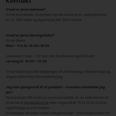
Kontakt
Hvad er jeres adresse?
Vi har to butikker i Danmark og adresserne er: Ladegårdsvej
10-14, 7100 Vejle og Agenavej 39F, 2670 Greve.
Hvad er jeres åbningstider?
Vi har åben:
Man - Fre kl. 10:00-16:30
I perioden 1. sep. - 30. apr. har butikkerne også åbnet:
Lørdag kl. 10:00 - 13.00
Vi har lukket på alle helligdage, Grundlovsdag, Påskelørdag og
dagen efter Kristi Himmelfartsdag.
Jeg har spørgsmål til et produkt – hvordan kontakter jeg
jer?
Ved spørgsmål omkring vores produkter er du velkommen til
at skrive til
info@billard.dk
eller ringe på tlf. 70 13 13 33. Du kan
også fange os på chatten.
Vi forsøger at svare mails hurtigst muligt – som regel inden for