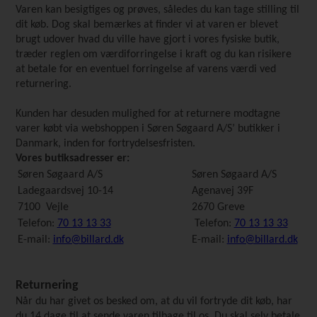
Varen kan besigtiges og prøves, således du kan tage stilling til
dit køb. Dog skal bemærkes at finder vi at varen er blevet
brugt udover hvad du ville have gjort i vores fysiske butik,
træder reglen om værdiforringelse i kraft og du kan risikere
at betale for en eventuel forringelse af varens værdi ved
returnering.
Kunden har desuden mulighed for at returnere modtagne
varer købt via webshoppen i Søren Søgaard A/S’ butikker i
Danmark, inden for fortrydelsesfristen.
Vores butiksadresser er:
Søren Søgaard A/S
Søren Søgaard A/S
Ladegaardsvej 10-14
Agenavej 39F
7100 Vejle
2670 Greve
Telefon:
70 13 13 33
Telefon:
70 13 13 33
E-mail:
info@billard.dk
E-mail:
info@billard.dk
Returnering
Når du har givet os besked om, at du vil fortryde dit køb, har
du 14 dage til at sende varen tilbage til os. Du skal selv betale