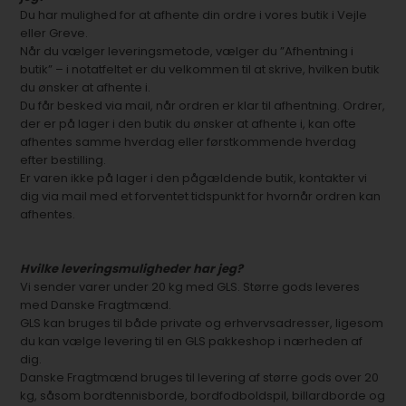
Du har mulighed for at afhente din ordre i vores butik i Vejle
eller Greve.
Når du vælger leveringsmetode, vælger du ”Afhentning i
butik” – i notatfeltet er du velkommen til at skrive, hvilken butik
du ønsker at afhente i.
Du får besked via mail, når ordren er klar til afhentning. Ordrer,
der er på lager i den butik du ønsker at afhente i, kan ofte
afhentes samme hverdag eller førstkommende hverdag
efter bestilling.
Er varen ikke på lager i den pågældende butik, kontakter vi
dig via mail med et forventet tidspunkt for hvornår ordren kan
afhentes.
Hvilke leveringsmuligheder har jeg?
Vi sender varer under 20 kg med GLS. Større gods leveres
med Danske Fragtmænd.
GLS kan bruges til både private og erhvervsadresser, ligesom
du kan vælge levering til en GLS pakkeshop i nærheden af
dig.
Danske Fragtmænd bruges til levering af større gods over 20
kg, såsom bordtennisborde, bordfodboldspil, billardborde og