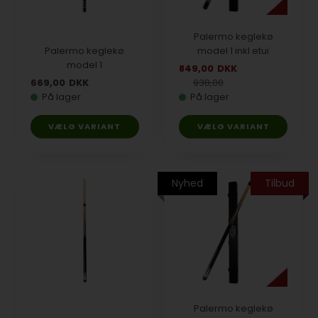
Palermo keglekø
Palermo keglekø
model 1 inkl etui
model 1
849,00
DKK
669,00
DKK
938,00
På lager
På lager
VÆLG VARIANT
VÆLG VARIANT
Nyhed
Tilbud
Palermo keglekø