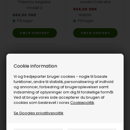
Palermo keglekø
model 2 inkl etui
model 2
849,00
DKK
669,00
DKK
938,00
På lager
På lager
VÆLG VARIANT
VÆLG VARIANT
Cookie information
Vi og tredjeparter bruger cookies - nogle til basale
funktioner, andre til statistik, personalisering af indhold
og annoncer, forbedring af brugeroplevelsen samt
indsamling af oplysninger om dig til forskellige formål.
Ved at bruge vores side accepterer du brugen af
cookies som beskrevet i vores
Cookiepolitik
.
Søgaard Classic
Søgaard Classic
Se Googles privatlivspolitik
keglekø, 120 cm blå
keglekø, 120 cm rød
709,00
DKK
709,00
DKK
Ikke på lager
Ikke på lager