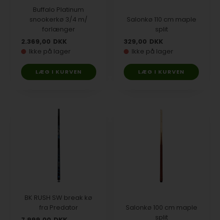
Buffalo Platinum
snookerkø 3/4 m/
Salonkø 110 cm maple
forlænger
split
2.369,00
DKK
329,00
DKK
Ikke på lager
Ikke på lager
BK RUSH SW break kø
fra Predator
Salonkø 100 cm maple
split
7.999,00
DKK