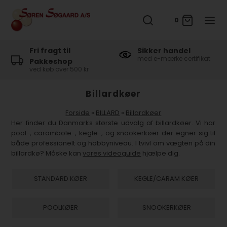
0
Fri fragt til
Sikker handel
med e-mærke certifikat
Pakkeshop
ved køb over 500 kr
Billardkøer
Forside
»
BILLARD
»
Billardkøer
Her finder du Danmarks største udvalg af billardkøer. Vi har
pool-, carambole-, kegle-, og snookerkøer der egner sig til
både professionelt og hobbyniveau. I tvivl om vægten på din
billardkø? Måske kan
vores videoguide
hjælpe dig.
STANDARD KØER
KEGLE/CARAM KØER
POOLKØER
SNOOKERKØER