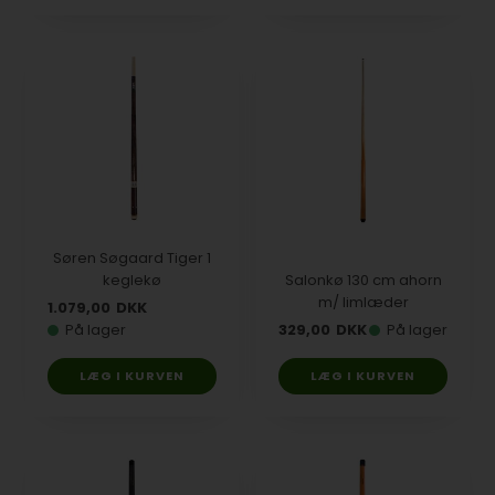
Søren Søgaard Tiger 1
keglekø
Salonkø 130 cm ahorn
m/ limlæder
1.079,00
DKK
På lager
329,00
DKK
På lager