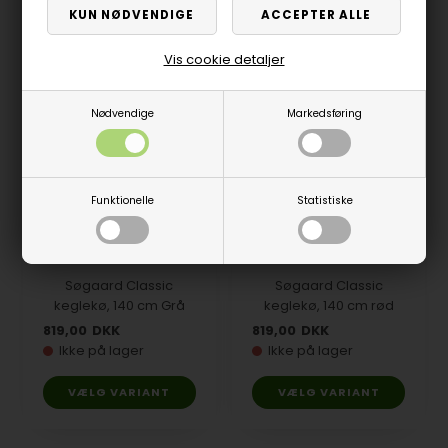
Vis cookie detaljer
Nødvendige
Markedsføring
Funktionelle
Statistiske
Søgaard Classic
Søgaard Classic
keglekø, 140 cm Grå
keglekø, 140 cm rød
819,00
DKK
819,00
DKK
Ikke på lager
Ikke på lager
VÆLG VARIANT
VÆLG VARIANT