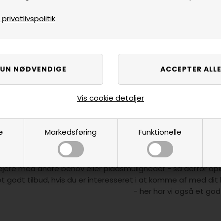
rivatlivspolitik
gen varer fundet
Side 1/1
Kvalitet er vej
ores borde er ikke smid-væk varer selvom de har mange år p
Vis cookie detaljer
køber man sig også en forsikring om at ens bord har en gen
Uanset om du søger et brugt bord, som du selv kan sætte is
bord - så har vi et godt tilbud til dig, hvor
e
Markedsføring
Funktionelle
Vi opkøber også br
Nogle af vores kvalitets borde holder en livstid, så det er ikke
ejere med andre behov eller pladsmuligheder - så derfor opkøb
et godt tilbud, hvis du er interesseret i at komme af med dit 
- her har vi også et godt 