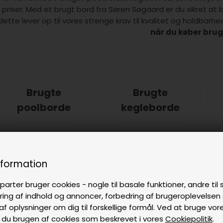
priser. Med et brugt bord fra Søren Søgaard er du sikret a
dette lever op til vores strenge krav til kvalitet og holdbarhe
når du køber brugt
Brugte
Brugte
poolborde
kegleborde
Brugt
nformation
elektronisk
parter bruger cookies - nogle til basale funktioner, andre til s
dart
ring af indhold og annoncer, forbedring af brugeroplevelse
af oplysninger om dig til forskellige formål. Ved at bruge vor
 du brugen af cookies som beskrevet i vores
Cookiepolitik
.