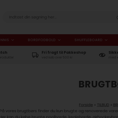
NNIS
BORDFODBOLD
SHUFFLEBOARD
I alt
atch
Fri fragt til Pakkeshop
Sikk
produkter
ved køb over 500 kr
med e
BRUGTB
Forside
»
TILBUD
»
B
På vores brugtbørs finder du kun brugte og renoverede vare
Her kan du købe brugte poolborde, kegleborde, airhockeybor