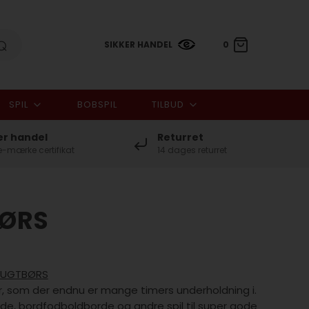
SIKKER HANDEL
0
SPIL
BOBSPIL
TILBUD
0,00 DKK
er handel
Returret
-mærke certifikat
14 dages returret
ØRS
RUGTBØRS
r, som der endnu er mange timers underholdning i.
de, bordfodboldborde og andre spil til super gode