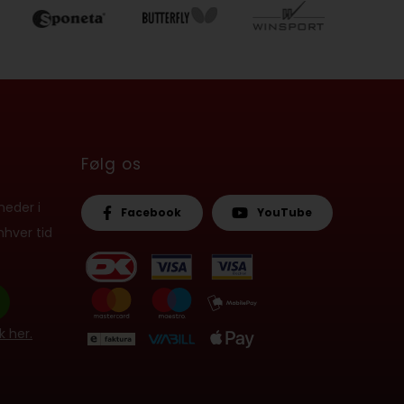
Følg os
heder i
Facebook
YouTube
nhver tid
 her.