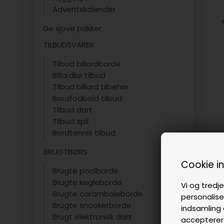
Adventskalender
De sjove pakker
TILBUDSVARER
Tilbud billardborde
Billardkø tilbud
Tilbud billard tilbehør
Bordfodbold tilbud
Tilbud dart
Tilbud spil
Bordtennis tilbud
BRUGTBØRS
Cookie i
Brugte poolborde
Brugte kegleborde
Vi og tredje
Brugte caramboleborde
personalise
Brugte snookerborde
indsamling 
Brugt elektronisk dart
accepterer