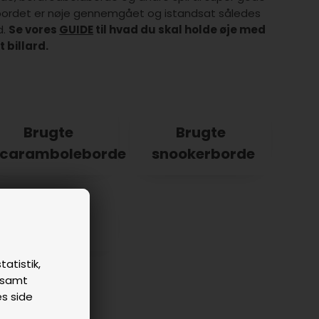
t bordet er nøje gennemgået og istandsat således
d.
Se vores
GUIDE
til hvad du skal holde øje med
 billard.
Brugte
Brugte
caramboleborde
snookerborde
Brugte spil
tatistik,
n samt
es side