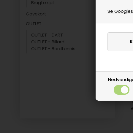
Brugte spil
Se Googles p
Gavekort
OUTLET
In
OUTLET - DART
OUTLET - Billard
OUTLET - Bordtennis
V
Nødvendig