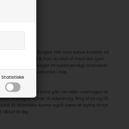
en frem
å bagen eller er brugte. Når man køber kvalitet så
-forhandlingsværdi, hvis du skal af med det igen.
tand eller om du søger et fuldstændigt istandsat
 prisen er god og kvaliteten i top.
Statistiske
ugte borde
 usandsynligt at et bord går i arv eller overtages af
er vi brugte borde til videresalg. Ring til os og få
bord. Et alternativ kunne også være at bytte til nyt
tilbud til dig.