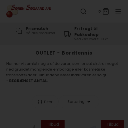
0
t
Prismatch
Fri fragt til
på alle produkter
Pakkeshop
ved køb over 500 kr
OUTLET - Bordtennis
Her har vi samlet nogle af de varer, som er sat ekstra meget
ned grundet manglende emballage eller kosmetiske
transportskader. Tilbuddene kører indtil varen er solgt
-
BEGRÆNSET ANTAL.
Filter
Tilbud
Tilbud