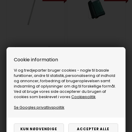
Låsestang for net t/
Sponeta
Cookie information
bordtennisborde
Mini net løs t/ mini
bordtennis borde
20,00
DKK
Vi og tredjeparter bruger cookies - nogle til basale
35,00
20,00
DKK
funktioner, andre til statistik, personalisering af indhold
På lager
Få på lager
55,00
og annoncer, forbedring af brugeroplevelsen samt
indsamling af oplysninger om dig til forskellige formål.
Ved at bruge vores side accepterer du brugen af
cookies som beskrevet i vores
Cookiepolitik
.
Se Googles privatlivspolitik
Side 1/1