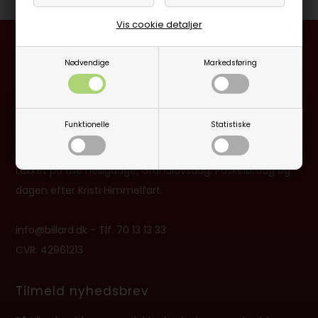
Vis cookie detaljer
Besøg en af vores butikker
Nødvendige
Markedsføring
Ladegaardsvej 10, 7100 Vejle
Agenavej 39F, 2670 Greve
Funktionelle
Statistiske
Åbningstider:
Man-Fre kl. 10:00 - 16:30
Lukket på alle helligdage, Grundlovsdag, Påskelørdag og
dagen efter Kristi Himmelfart.
info@billard.dk
- Tlf.
70 13 13 33
CVR: 42961213
Tilmeld nyhedsbrev