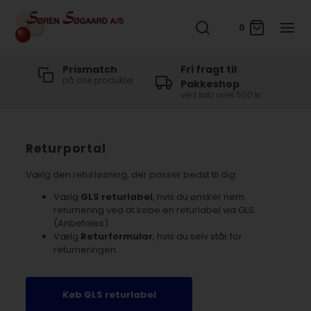
0
t
Prismatch
Fri fragt til
på alle produkter
Pakkeshop
ved køb over 500 kr
Returportal
Vælg den returløsning, der passer bedst til dig:
Vælg
GLS returlabel
, hvis du ønsker nem
returnering ved at købe en returlabel via GLS.
(Anbefales)
Vælg
Returformular
, hvis du selv står for
returneringen.
Køb GLS returlabel