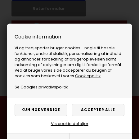
Returformular
Cookie information
Vi og tredjeparter bruger cookies - nogle til basale
funktioner, andre til statistik, personalisering af indhold
og annoncer, forbedring af brugeroplevelsen samt
indsamling af oplysninger om dig til forskellige formål.
Ved at bruge vores side accepterer du brugen af
cookies som beskrevet i vores
Cookiepolitik
.
Se Googles privatlivspolitik
Besøg en af vores butikker
Ladegaardsvej 10, 7100 Vejle
Vis cookie detaljer
Agenavej 39F, 2670 Greve