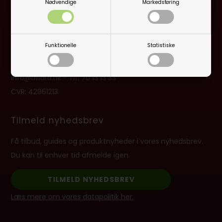
Nødvendige
Markedsføring
Åbningstider:
Man-Fre kl. 10:00 - 16:30
Lukket på alle helligdage, Grundlovsdag, Påskelørdag og
Funktionelle
Statistiske
dagen efter Kristi Himmelfart.
info@billard.dk
- Tlf.
70 13 13 33
CVR: 42961213
Tilmeld nyhedsbrev
Få tilbud, guides og produktnyheder i vores nyhedsbrev.
Du kan til enhver tid afmelde igen.
TILMELD NYHEDSBREV
Læs mere om vores datapolitik her.