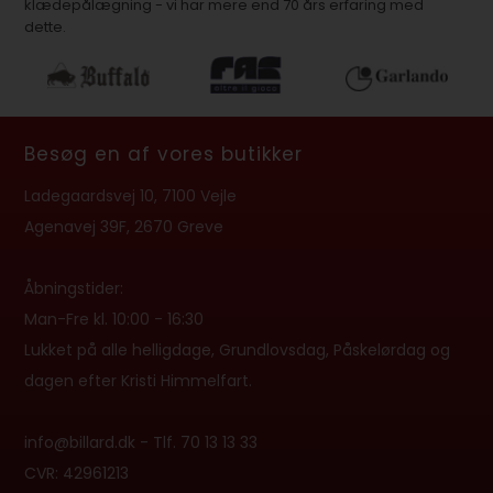
klædepålægning - vi har mere end 70 års erfaring med
dette.
Besøg en af vores butikker
Ladegaardsvej 10, 7100 Vejle
Agenavej 39F, 2670 Greve
Åbningstider:
Man-Fre kl. 10:00 - 16:30
Lukket på alle helligdage, Grundlovsdag, Påskelørdag og
dagen efter Kristi Himmelfart.
info@billard.dk
- Tlf.
70 13 13 33
CVR: 42961213