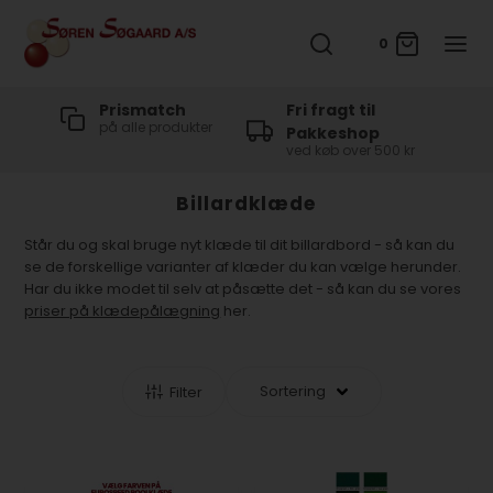
0
t
Prismatch
Fri fragt til
på alle produkter
Pakkeshop
ved køb over 500 kr
Billardklæde
Står du og skal bruge nyt klæde til dit billardbord - så kan du
se de forskellige varianter af klæder du kan vælge herunder.
Har du ikke modet til selv at påsætte det - så kan du se vores
priser på klædepålægning
her.
Filter