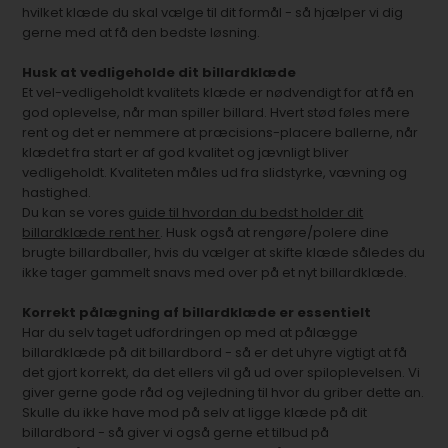
hvilket klæde du skal vælge til dit formål - så hjælper vi dig
gerne med at få den bedste løsning.
Husk at vedligeholde dit billardklæde
Et vel-vedligeholdt kvalitets klæde er nødvendigt for at få en
god oplevelse, når man spiller billard. Hvert stød føles mere
rent og det er nemmere at præcisions-placere ballerne, når
klædet fra start er af god kvalitet og jævnligt bliver
vedligeholdt. Kvaliteten måles ud fra slidstyrke, vævning og
hastighed.
Du kan se vores
guide til hvordan du bedst holder dit
billardklæde rent her
. Husk også at rengøre/polere dine
brugte billardballer, hvis du vælger at skifte klæde således du
ikke tager gammelt snavs med over på et nyt billardklæde.
Korrekt pålægning af billardklæde er essentielt
Har du selv taget udfordringen op med at pålægge
billardklæde på dit billardbord - så er det uhyre vigtigt at få
det gjort korrekt, da det ellers vil gå ud over spiloplevelsen. Vi
giver gerne gode råd og vejledning til hvor du griber dette an.
Skulle du ikke have mod på selv at ligge klæde på dit
billardbord - så giver vi også gerne et tilbud på