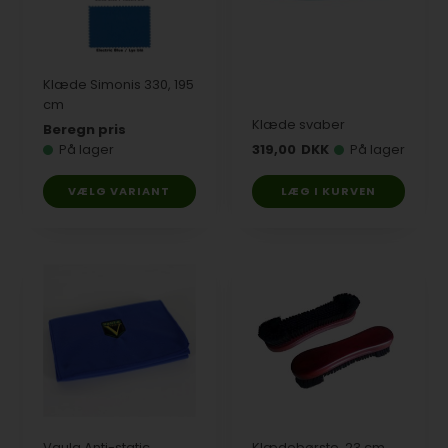
Klæde Simonis 330, 195
cm
Klæde svaber
Beregn pris
På lager
319,00
DKK
På lager
VÆLG VARIANT
Vaula Anti-static
Klædebørste, 23 cm