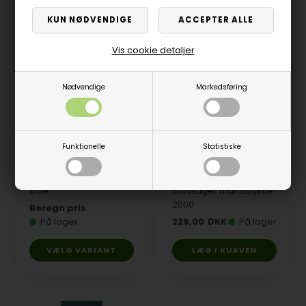
Vis cookie detaljer
Nødvendige
Markedsføring
Funktionelle
Statistiske
Poolklæde Simonis
860, 198 cm Powder
Blue
Støvsuger mundstykke
2000
Beregn pris
På lager
229,00
DKK
På lager
VÆLG VARIANT