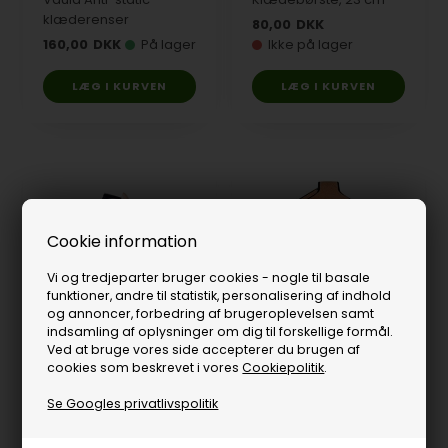
klæderenser
80,00
DKK
160,00
DKK
På lager
Ikke på lager
Cookie information
Vi og tredjeparter bruger cookies - nogle til basale
funktioner, andre til statistik, personalisering af indhold
og annoncer, forbedring af brugeroplevelsen samt
indsamling af oplysninger om dig til forskellige formål.
Mini klædebørste
Simonis X-1 Profi
Ved at bruge vores side accepterer du brugen af
klæderenser
cookies som beskrevet i vores
Cookiepolitik
.
45,00
DKK
Ikke på lager
539,00
DKK
På lager
Se Googles privatlivspolitik