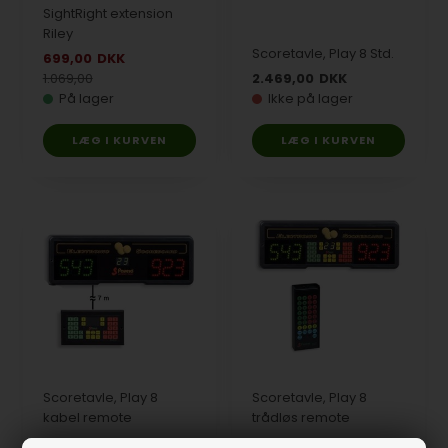
SightRight extension
Riley
Scoretavle, Play 8 Std.
699,00
DKK
1.069,00
2.469,00
DKK
På lager
Ikke på lager
Scoretavle, Play 8
Scoretavle, Play 8
kabel remote
trådløs remote
3.569,00
DKK
5.099,00
DKK