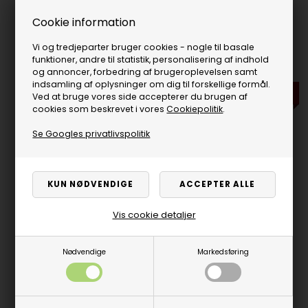
Ikke på lager
Ikke på lager
Cookie information
Vi og tredjeparter bruger cookies - nogle til basale
funktioner, andre til statistik, personalisering af indhold
og annoncer, forbedring af brugeroplevelsen samt
indsamling af oplysninger om dig til forskellige formål.
Tilbud
Tilbud
Ved at bruge vores side accepterer du brugen af
cookies som beskrevet i vores
Cookiepolitik
.
Se Googles privatlivspolitik
Vis cookie detaljer
Krog, lang messing
White collar t/ ADAM kø
med X2
69,00
DKK
110,00
49,00
DKK
På lager
Nødvendige
Markedsføring
Få på lager
60,00