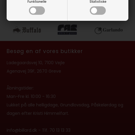
Funktionelle
Statistiske
Side 1/1
Besøg en af vores butikker
Ladegaardsvej 10, 7100 Vejle
Agenavej 39F, 2670 Greve
Åbningstider:
Man-Fre kl. 10:00 - 16:30
Lukket på alle helligdage, Grundlovsdag, Påskelørdag og
dagen efter Kristi Himmelfart.
info@billard.dk
- Tlf.
70 13 13 33