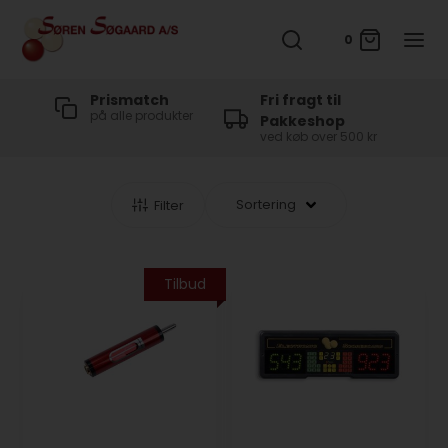
0
t
Prismatch
Fri fragt til
på alle produkter
Pakkeshop
ved køb over 500 kr
Filter
Tilbud