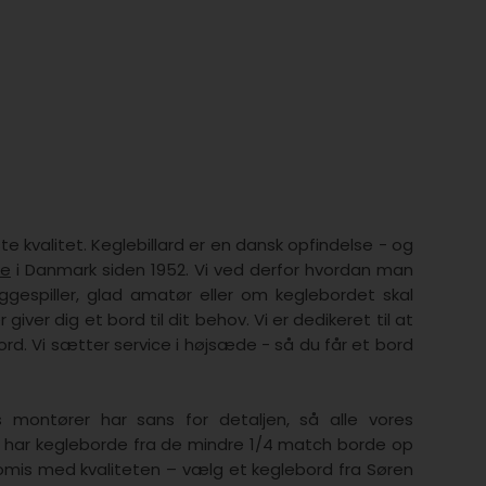
 kvalitet. Keglebillard er en dansk opfindelse - og
de
i Danmark siden 1952. Vi ved derfor hvordan man
ggespiller, glad amatør eller om keglebordet skal
giver dig et bord til dit behov. Vi er dedikeret til at
rd. Vi sætter service i højsæde - så du får et bord
 montører har sans for detaljen, så alle vores
 Vi har kegleborde fra de mindre 1/4 match borde op
omis med kvaliteten – vælg et keglebord fra Søren