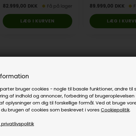
varme
82.999,00
DKK
Få på lager
89.999,00
DKK
F
nformation
parter bruger cookies - nogle til basale funktioner, andre til s
ring af indhold og annoncer, forbedring af brugeroplevelse
af oplysninger om dig til forskellige formål. Ved at bruge vor
 du brugen af cookies som beskrevet i vores
Cookiepolitik
.
rivatlivspolitik
Dækplade til Black Star
Dækplade til Cope
billardbord
billardbord