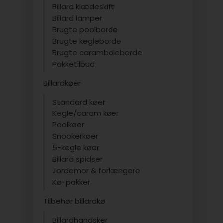
Billard klædeskift
Billard lamper
Brugte poolborde
Brugte kegleborde
Brugte caramboleborde
Pakketilbud
Billardkøer
Standard køer
Kegle/caram køer
Poolkøer
Snookerkøer
5-kegle køer
Billard spidser
Jordemor & forlængere
Kø-pakker
Tilbehør billardkø
Billardhandsker