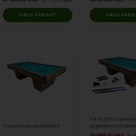
VÆLG VARIANT
VÆLG VARI
1/4 match Copenha
Copenhagen keglebillard
keglebillard m/tilbe
29.999,00
DKK
31.