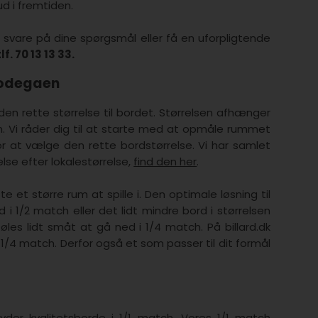
ud i fremtiden.
 at svare på dine spørgsmål eller få en uforpligtende
tlf. 70 13 13 33.
 bodegaen
 den rette størrelse til bordet. Størrelsen afhænger
um. Vi råder dig til at starte med at opmåle rummet
r at vælge den rette bordstørrelse. Vi har samlet
lse efter lokalestørrelse,
find den her
.
e et større rum at spille i. Den optimale løsning til
 i 1/2 match eller det lidt mindre bord i størrelsen
øles lidt småt at gå ned i 1/4 match. På billard.dk
 1/4 match. Derfor også et som passer til dit formål
ilbyder kvalitetsborde i 1/1 match. Vores 1/1 match