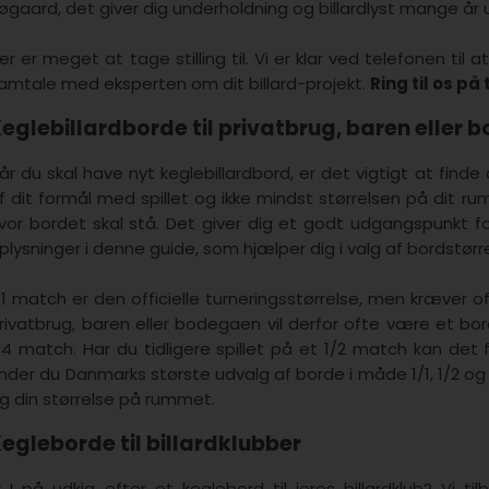
øgaard, det giver dig underholdning og billardlyst mange år 
er er meget at tage stilling til. Vi er klar ved telefonen til
amtale med eksperten om dit billard-projekt.
Ring til os på 
eglebillardborde til privatbrug, baren eller
år du skal have nyt keglebillardbord, er det vigtigt at finde
f dit formål med spillet og ikke mindst størrelsen på dit r
vor bordet skal stå. Det giver dig et godt udgangspunkt fo
plysninger i denne guide, som hjælper dig i valg af bordstørre
/1 match er den officielle turneringsstørrelse, men kræver oft
rivatbrug, baren eller bodegaen vil derfor ofte være et bord
/4 match. Har du tidligere spillet på et 1/2 match kan det f
inder du Danmarks største udvalg af borde i måde 1/1, 1/2 og
g din størrelse på rummet.
egleborde til billardklubber
r I på udkig efter et keglebord til jeres billardklub? Vi t