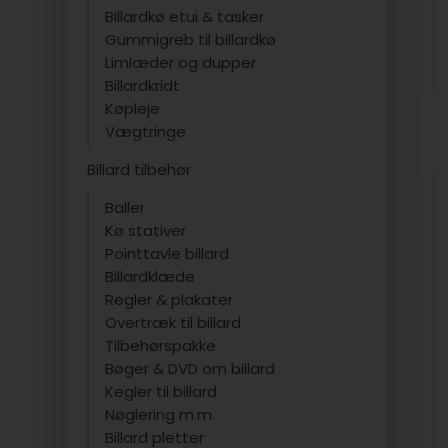
Billardkø etui & tasker
Gummigreb til billardkø
Limlæder og dupper
Billardkridt
Køpleje
Vægtringe
Billard tilbehør
Baller
Kø stativer
Pointtavle billard
Billardklæde
Regler & plakater
Overtræk til billard
Tilbehørspakke
Bøger & DVD om billard
Kegler til billard
Nøglering m.m.
Billard pletter