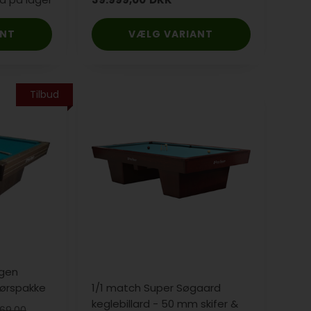
ANT
VÆLG VARIANT
Tilbud
gen
hørspakke
1/1 match Super Søgaard
keglebillard - 50 mm skifer &
469,00