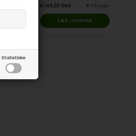
På lager
5.149,00
DKK
På lager
ANT
Statistiske