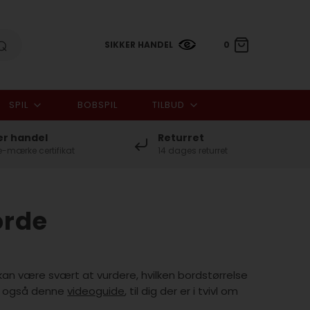
SIKKER HANDEL
0
SPIL
BOBSPIL
TILBUD
0,00 DKK
er handel
Returret
-mærke certifikat
14 dages returret
orde
t kan være svært at vurdere, hvilken bordstørrelse
ar også denne
videoguide
, til dig der er i tvivl om