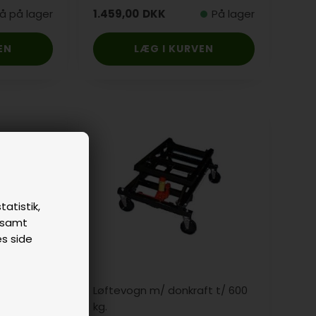
å på lager
1.459,00
DKK
På lager
tatistik,
n samt
es side
nhagen
Løftevogn m/ donkraft t/ 600
kg.