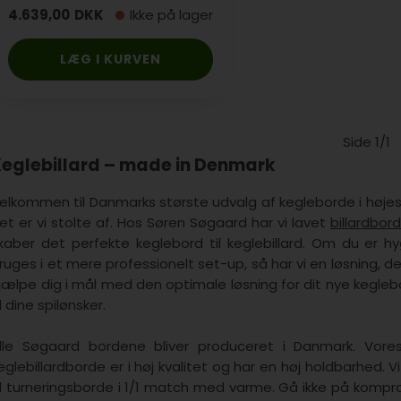
4.639,00
DKK
Ikke på lager
Side 1/1
eglebillard – made in Denmark
elkommen til Danmarks største udvalg af kegleborde i højeste
et er vi stolte af. Hos Søren Søgaard har vi lavet
billardbor
kaber det perfekte keglebord til keglebillard. Om du er hy
ruges i et mere professionelt set-up, så har vi en løsning, der 
jælpe dig i mål med den optimale løsning for dit nye keglebo
il dine spilønsker.
lle Søgaard bordene bliver produceret i Danmark. Vores
eglebillardborde er i høj kvalitet og har en høj holdbarhed.
il turneringsborde i 1/1 match med varme. Gå ikke på kompr