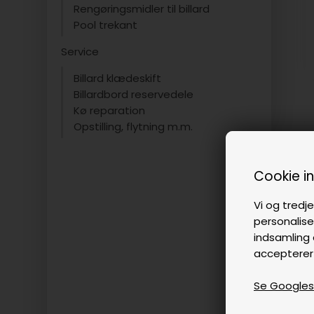
Rengøringsmidler til billard
Pool trekant
Service
Billard klædeskift
Billardbord reservedele
Kø reparation
Opstilling, flytning m.m.
Cookie i
Vi og tredje
personalise
indsamling 
accepterer
Se Googles p