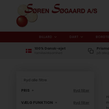
BILLARD
DART
BORDTE
100% Dansk-ejet
Prism
familievirksomhed
på alle 
Ryd alle filtre
PRIS
Ryd filter
H
m
VÆLG FUNKTION
Ryd filter
h