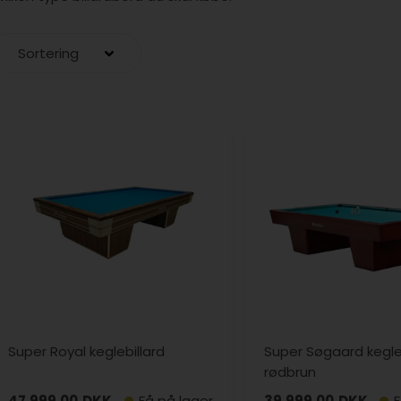
Super Royal keglebillard
Super Søgaard kegleb
rødbrun
47.999,00
DKK
Få på lager
39.999,00
DKK
F