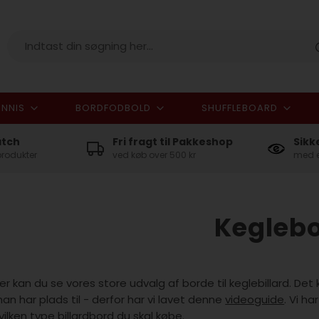
NNIS
BORDFODBOLD
SHUFFLEBOARD
I alt
atch
Fri fragt til Pakkeshop
Sikk
produkter
ved køb over 500 kr
med e
Kegleb
er kan du se vores store udvalg af borde til keglebillard. De
an har plads til - derfor har vi lavet denne
videoguide
. Vi h
vilken type billardbord du skal købe.