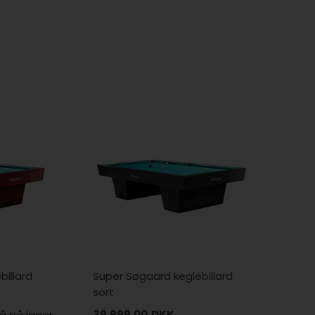
illard
Super Søgaard keglebillard
sort
å på lager
39.999,00
DKK