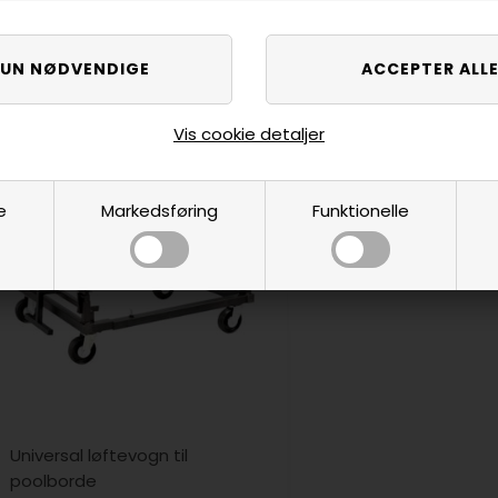
3.399,00
DKK
Ikke på lager
3.349,00
DKK
VÆLG VARIANT
VÆLG VARI
Vis cookie detaljer
e
Markedsføring
Funktionelle
Universal løftevogn til
poolborde