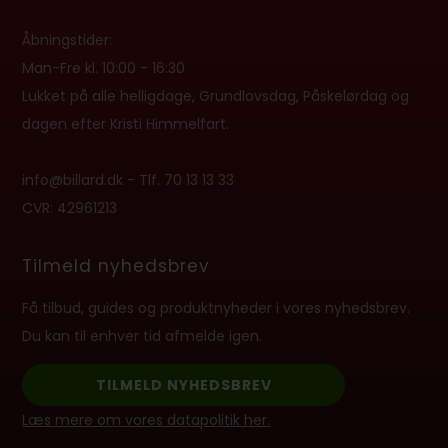
Åbningstider:
Man-Fre kl. 10:00 - 16:30
Lukket på alle helligdage, Grundlovsdag, Påskelørdag og
dagen efter Kristi Himmelfart.
info@billard.dk
- Tlf.
70 13 13 33
CVR: 42961213
Tilmeld nyhedsbrev
Få tilbud, guides og produktnyheder i vores nyhedsbrev.
Du kan til enhver tid afmelde igen.
TILMELD NYHEDSBREV
Læs mere om vores datapolitik her.