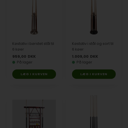
Køstativ i børstet stål til
Køstativ i stål og sort til
6 køer
6 køer
959,00
DKK
1.009,00
DKK
På lager
På lager