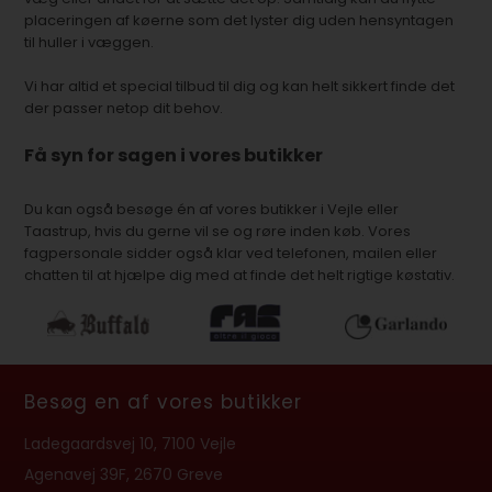
placeringen af køerne som det lyster dig uden hensyntagen
til huller i væggen.
Vi har altid et special tilbud til dig og kan helt sikkert finde det
der passer netop dit behov.
Få syn for sagen i vores butikker
Du kan også besøge én af vores butikker i Vejle eller
Taastrup, hvis du gerne vil se og røre inden køb. Vores
fagpersonale sidder også klar ved telefonen, mailen eller
chatten til at hjælpe dig med at finde det helt rigtige køstativ.
Besøg en af vores butikker
Ladegaardsvej 10, 7100 Vejle
Agenavej 39F, 2670 Greve