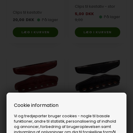
Clips til køstativ - stor
Clips til køstativ
5,00
DKK
På lager
20,00
DKK
På lager
9,00
Cookie information
Deluxe væghængt
køstativ til 6 køer -
Vi og tredjeparter bruger cookies - nogle til basale
mahogni
Deluxe væghængt
funktioner, andre til statistik, personalisering af indhold
køstativ til 6 køer - sort
og annoncer, forbedring af brugeroplevelsen samt
379,00
DKK
indsamling af oplysninger om dig til forskellige formål.