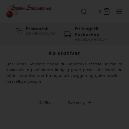
0
t
Prismatch
Fri fragt til
på alle produkter
Pakkeshop
ved køb over 500 kr
Kø stativer
Hos Søren Søgaard finder du Danmarks største udvalg af
køstativer og køholdere til rigtig gode priser. Her finder du
både modeller, der hænges på væggen og gulvmodeller i
forskellige designs.
Filter