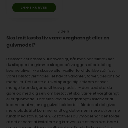
Side 1/1
Skal mit køstativ være væghængt eller en
gulvmodel?
Et køstativ er næsten uundværligt, når man har billardkøer –
du slippper for grimme streger på væggen efter kridt og
køerne bliver ikke skæve eller vælter fordi de ikke står fast.
Vores køstativer findes i et hav af varianter, farver, designs og
modeller. Det første du skal spørge dig selv om er hvor
mange køer du gerne vil have plads til – dernæst skal du
gøre op med dig selv om køstativet skal være et væghængt
eller gulvmodel. Fordelen ved et væghængt køstativ er at
køerne er af vejen og gulvet holdes frit således at det giver
mere plads til at komme rundt og det er nemmere at komme
rundt med støvsugeren. Køstativer i gulvmodel har den fordel
at det er nemt at installere og kræver ikke at man skal bore i
væg eller andet for at sætte det op. Samtidig kan du flytte