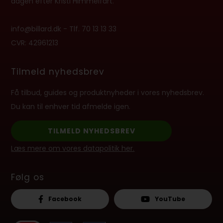
dagen efter Kristi Himmelfart.
info@billard.dk
- Tlf.
70 13 13 33
CVR: 42961213
Tilmeld nyhedsbrev
Få tilbud, guides og produktnyheder i vores nyhedsbrev.
Du kan til enhver tid afmelde igen.
TILMELD NYHEDSBREV
Læs mere om vores datapolitik her.
Følg os
Facebook
YouTube