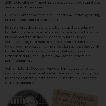
2016 fulgte efter og firmaet har vokset sig sundt og stærkt til et
verdenskendt fænomen.
I 1972 blev aktieselskabet Søren Søgaard A/S stiftet og er idag
Skandinaviens største billardfabrik.
Kun de allerbedste materialer bliver brugt til at producere
kvalitets billarder og med et konstant krav til høj kvalitet er der
nu produceret i tusindvis af Søgaard-billarder. Kegle-,
carambole- og sidst men ikke mindst pool-billarder, som er
spredt over hele verden så man i dag kan spille på Søgaard-
borde i hele Skandinavien, Tyskland, Tjekkiet, Spanien,
Grækenland, Rusland, Egypten, USA, Mexico, Venezuela,
Korea, Japan m.v.
Selv om billard således er rygraden i firmaets sortiment er
der gennem årene blevet hæftet flere produkter på, og i dag
forhandles også bl.a. dart, petanque, bordtennis, airhockey
og bordfodboldspil.