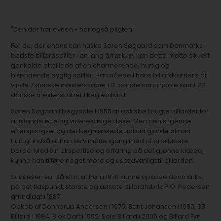
"Den der har evnen - har også pligten"
For de, der endnu kan huske Søren Søgaard som Danmarks
bedste billardspiller i en lang årrække, kan dette motto sikkert
genkalde et billede af en charmerende, hurtig og
blændende dygtig spiller. Han nåede i hans billardkarriere at
vinde 7 danske mesterskaber i 3-bande carambole samt 22
danske mesterskaber i keglebillard.
Søren Søgaard begyndte i 1955 at opkøbe brugte billarder for
at istandsætte og videresælge disse. Men den stigende
efterspørgsel og det begrænsede udbud gjorde at han
hurtigt indså at han selv måtte igang med at producere
borde. Med sin ekspertise og erfaring på det grønne klæde,
kunne han tilføre noget mere og usædvanligt til billarden.
Succesen var så stor, at han i 1970 kunne opkøbe danmarks,
på det tidspunkt, største og ældste billardfabrik P.O. Pedersen
grundlagt i 1887.
Opkøb af Donnerup Andersen i 1975, Bent Johansen i 1980, 3B
Billard i 1984, Blok Dart i 1992, Sole Billard i 2005 og Billard Fyn