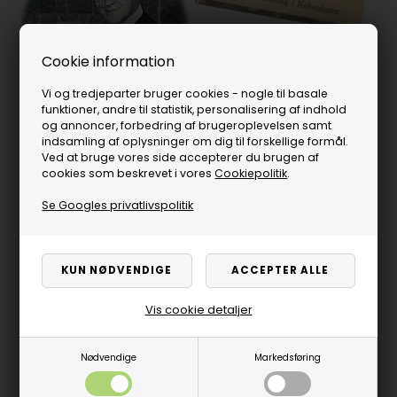
Cookie information
Vi og tredjeparter bruger cookies - nogle til basale
funktioner, andre til statistik, personalisering af indhold
og annoncer, forbedring af brugeroplevelsen samt
indsamling af oplysninger om dig til forskellige formål.
Ved at bruge vores side accepterer du brugen af
cookies som beskrevet i vores
Cookiepolitik
.
Se Googles privatlivspolitik
Made in Denmark
Vis cookie detaljer
Med 800 m
produktionsareal i Vejle samt vores
2
specialuddannede montører er der garanti for god dansk
Nødvendige
Markedsføring
kvalitet, når du køber et Søren Søgaard billard.