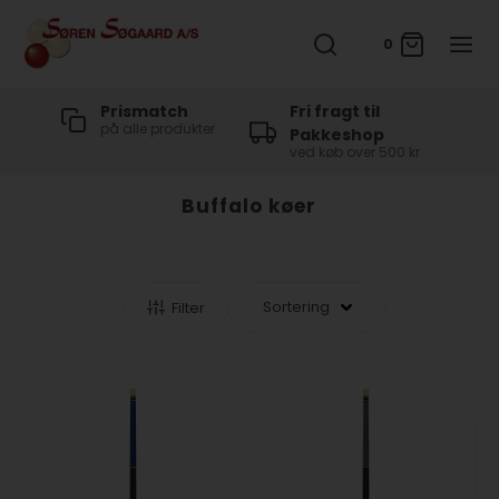
0
t
Prismatch
Fri fragt til
på alle produkter
Pakkeshop
ved køb over 500 kr
Buffalo køer
Filter