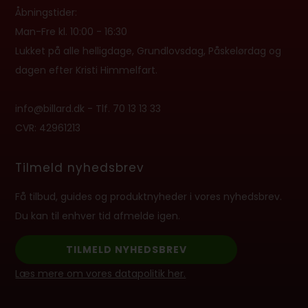
Åbningstider:
Man-Fre kl. 10:00 - 16:30
Lukket på alle helligdage, Grundlovsdag, Påskelørdag og
dagen efter Kristi Himmelfart.
info@billard.dk
- Tlf.
70 13 13 33
CVR: 42961213
Tilmeld nyhedsbrev
Få tilbud, guides og produktnyheder i vores nyhedsbrev.
Du kan til enhver tid afmelde igen.
TILMELD NYHEDSBREV
Læs mere om vores datapolitik her.