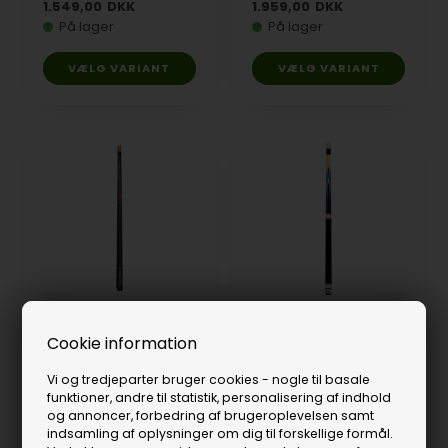
1.549,00
DKK
1.959,00
DKK
På lager
På lager
VÆLG VARIANT
VÆLG VARIANT
Buffalo Elegance kø
Cookie information
No. 3
Buffalo Premium II no. 2
1.959,00
DKK
3.399,00
DKK
Vi og tredjeparter bruger cookies - nogle til basale
På lager
Få på lager
funktioner, andre til statistik, personalisering af indhold
og annoncer, forbedring af brugeroplevelsen samt
VÆLG VARIANT
VÆLG VARIANT
indsamling af oplysninger om dig til forskellige formål.