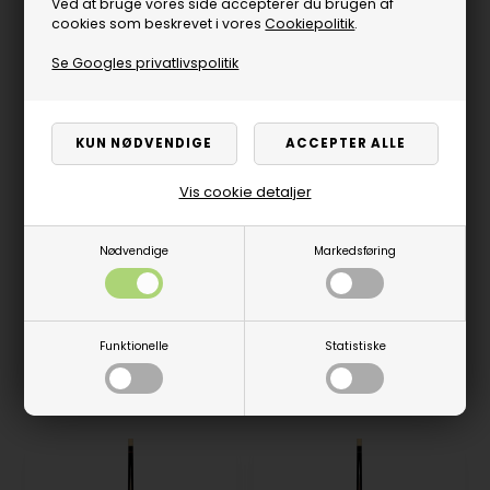
Ved at bruge vores side accepterer du brugen af
cookies som beskrevet i vores
Cookiepolitik
.
Se Googles privatlivspolitik
Vis cookie detaljer
Nødvendige
Markedsføring
Buffalo Premium II no. 3
Buffalo Premium II no. 4
3.399,00
DKK
3.399,00
DKK
Få på lager
På lager
Funktionelle
Statistiske
VÆLG VARIANT
VÆLG VARIANT