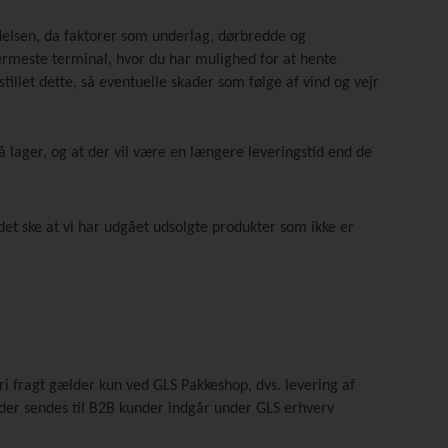
endelsen, da faktorer som underlag, dørbredde og
ærmeste terminal, hvor du har mulighed for at hente
llet dette, så eventuelle skader som følge af vind og vejr
å lager, og at der vil være en længere leveringstid end de
det ske at vi har udgået udsolgte produkter som ikke er
Fri fragt gælder kun ved GLS Pakkeshop, dvs. levering af
der sendes til B2B kunder indgår under GLS erhverv