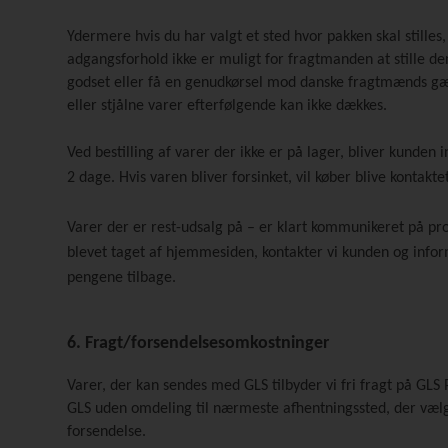
Ydermere hvis du har valgt et sted hvor pakken skal stilles
adgangsforhold ikke er muligt for fragtmanden at stille d
godset eller få en genudkørsel mod danske fragtmænds gæld
eller stjålne varer efterfølgende kan ikke dækkes.
Ved bestilling af varer der ikke er på lager, bliver kunden
2 dage. Hvis varen bliver forsinket, vil køber blive kontakt
Varer der er rest-udsalg på – er klart kommunikeret på pro
blevet taget af hjemmesiden, kontakter vi kunden og infor
pengene tilbage.
6. Fragt/forsendelsesomkostninger
Varer, der kan sendes med GLS tilbyder vi fri fragt på GLS 
GLS uden omdeling til nærmeste afhentningssted, der vælg
forsendelse.