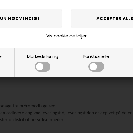
it med afbetaling over et antal måneder. Finansieringspriser og mode
l på den mail, som du har valgt. Af sikkerhedsmæssige årsager, blive
aBill som betalingsvalg: Det skyldige beløb kan alene betales med frig
regning af krav, der udspringer af andre retsforhold.
Vis cookie detaljer
s du fortryder dit køb, ophører aftalen om betaling hos ViaBill". Læs all
/ rykker) så kontakt dem endelig via
www.viabill.dk/henvendelse
e
Markedsføring
Funktionelle
 ikke nødvendigvis de priser, der tages for varen i Søren Søgaard A/S’
jdsdage fra ordremodtagelsen.
en ordinære angivne leveringstid, leveringstiden er angivet på de enk
eksterne distributionsvirksomheder.