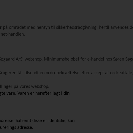
er på området med hensyn til sikkerhedsrådgivning, hertil anvendes den
rnet-handlen.
 Søgaard A/S’ webshop. Minimumsbeløbet for e-handel hos Søren Søgaa
rugeren får tilsendt en ordrebekræftelse efter accept af ordreaftale
illinger på vores webshop:
e vare. Varen er herefter lagt i din
adresse. Såfremt disse er identiske, kan
turerings adresse.