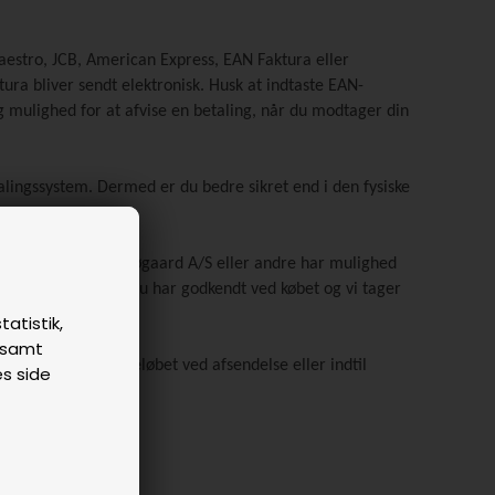
Maestro, JCB, American Express, EAN Faktura eller
ra bliver sendt elektronisk. Husk at indtaste EAN-
ig mulighed for at afvise en betaling, når du modtager din
betalingssystem. Dermed er du bedre sikret end i den fysiske
dem. Hverken Søren Søgaard A/S eller andre har mulighed
rre beløb, end det du har godkendt ved købet og vi tager
tatistik,
n samt
indtil; vi hæver beløbet ved afsendelse eller indtil
es side
odkendt beløb: