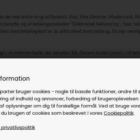
un ske ved online brug af Dankort, Visa, Visa Electron, Mastercard, 
nytte sig af betalingsmetoden "Elektronisk fakturering", hvor faktu
Betales med betalingskort er du altid sikret mod misbrug. Du har neml
brugt i en internet-butik, der benytter SSL (Secure Socket Layer) i sit 
ort misbruges ved brug af PIN-koden.
kort, er krypterede (SSL), og det er således kun PBS, der kan læse 
nformation
r varerne sendes fra Søren Søgaard A/S. Der kan aldrig trækkes et stø
parter bruger cookies - nogle til basale funktioner, andre til s
ring af indhold og annoncer, forbedring af brugeroplevelse
beløbet med det samme. Pengene er reserveret på dit kort eller konto 
af oplysninger om dig til forskellige formål. Ved at bruge vor
. Internationale kort du kan bruge hos os og reservationsperiode af g
 du brugen af cookies som beskrevet i vores
Cookiepolitik
.
0 dage.
rivatlivspolitik