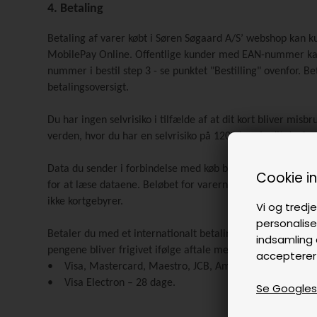
4. Betaling
Betaling af varer købt i Søren Søgaard A/S’ webshop kan k
MobilePay Online. Offentlige kunder med EAN-nummer kan be
nummer i bestil step 3 - se punktet "Bestilling" ovenfor. 
betalingsoversigt.
Du har ingen selvrisiko i tilfælde af at dit kort bliver mis
verden, hvor du har en selvrisiko på 1200 kr. når dit dank
Data du sender i forbindelse med køb betalt med betalings
Cookie i
for at læse dataene. Beløbet for varerne trækkes først, nå
ikke kortgebyrer.
Vi og tredje
personalise
Betaler du med et internationalt betalingskort, reserveres 
indsamling 
pengene bliver frigivet ifølge aftale med din kortudsteder
accepterer
• Visa, Mastercard, Maestro, JCB, American Express – 3
• Visa Electron – 28 dage.
Se Googles p