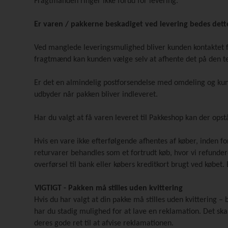
Fragtmanden ringer ikke forud for levering.
Er varen / pakkerne beskadiget ved levering bedes de
Ved manglede leveringsmulighed bliver kunden kontaktet f
fragtmænd kan kunden vælge selv at afhente det på den ter
Er det en almindelig postforsendelse med omdeling og kund
udbyder når pakken bliver indleveret.
Har du valgt at få varen leveret til Pakkeshop kan der ops
Hvis en vare ikke efterfølgende afhentes af køber, inden fo
returvarer behandles som et fortrudt køb, hvor vi refundere
overførsel til bank eller købers kreditkort brugt ved købe
VIGTIGT - Pakken må stilles uden kvittering
Hvis du har valgt at din pakke må stilles uden kvittering –
har du stadig mulighed for at lave en reklamation. Det ska
deres gode ret til at afvise reklamationen.