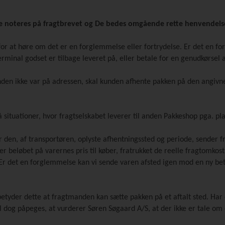
tte noteres på fragtbrevet og De bedes omgående rette henvendel
or at høre om det er en forglemmelse eller fortrydelse. Er det en f
minal godset er tilbage leveret på, eller betale for en genudkørsel a
en ikke var på adressen, skal kunden afhente pakken på den angivne 
tå situationer, hvor fragtselskabet leverer til anden Pakkeshop pga. p
r den, af transportøren, oplyste afhentningssted og periode, sender fr
r beløbet på varernes pris til køber, fratrukket de reelle fragtomkos
t. Er det en forglemmelse kan vi sende varen afsted igen mod en ny be
 betyder dette at fragtmanden kan sætte pakken på et aftalt sted. Har
l dog påpeges, at vurderer Søren Søgaard A/S, at der ikke er tale om e