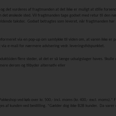
, og det vurderes af fragtmanden at det ikke er muligt at stille fors
en det ønskede sted. Vil fragtmanden tage godset med retur til den n
ende takster. Godset betragtes som leveret, når fragtmanden har sti
 informeret via en pop-up om samtykke til viden om, at varen ikke er p
et via e-mail for nærmere advisering vedr. leveringstidspunktet.
duktsiden flere steder, at det er så længe udsalgslager haves. Skulle 
mere derom og tilbyder alternativ eller
Pakkeshop ved køb over kr. 500,- incl. moms (kr. 400,- excl. moms).* 
es af kunden ved bestilling. *Gælder dog ikke B2B kunder. Da varer 