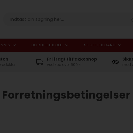
NNIS
BORDFODBOLD
SHUFFLEBOARD
I alt
atch
Fri fragt til Pakkeshop
Sikk
produkter
ved køb over 500 kr
med e
Forretningsbetingelser