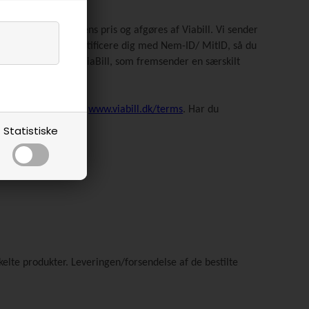
l afhænger af varens pris og afgøres af Viabill. Vi sender
r du bedt om at identificere dig med Nem-ID/ MitID, så du
ørende virkning til ViaBill, som fremsender en særskilt
e Viabill vilkår her:
www.viabill.dk/terms
. Har du
Statistiske
 butikker.
elte produkter. Leveringen/forsendelse af de bestilte