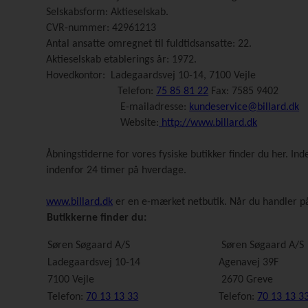
Selskabsform: Aktieselskab.
CVR-nummer: 42961213
Antal ansatte omregnet til fuldtidsansatte: 22.
Aktieselskab etablerings år: 1972.
Hovedkontor: Ladegaardsvej 10-14, 7100 Vejle
Telefon:
75 85 81 22
Fax: 7585 9402
E-mailadresse:
kundeservice@billard.dk
Website:
http://www.billard.dk
Åbningstiderne for vores fysiske butikker finder du her. In
indenfor 24 timer på hverdage.
www.billard.dk
er en e-mærket netbutik. Når du handler p
Butikkerne finder du:
Søren Søgaard A/S
Søren Søgaard A/S
Ladegaardsvej 10-14
Agenavej 39F
7100 Vejle
2670 Greve
Telefon:
70 13 13 33
Telefon:
70 13 13 3