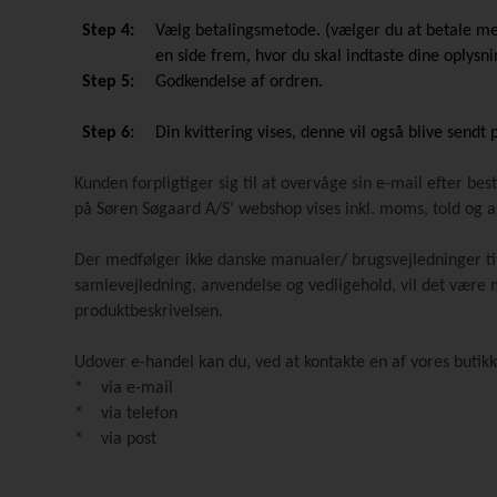
Step 4:
Vælg betalingsmetode. (vælger du at betale m
en side frem, hvor du skal indtaste dine oplysn
Step 5:
Godkendelse af ordren.
Step 6:
Din kvittering vises, denne vil også blive sendt 
Kunden forpligtiger sig til at overvåge sin e-mail efter bes
på Søren Søgaard A/S’ webshop vises inkl. moms, told og all
Der medfølger ikke danske manualer/ brugsvejledninger til
samlevejledning, anvendelse og vedligehold, vil det være
produktbeskrivelsen.
Udover e-handel kan du, ved at kontakte en af vores butik
* via e-mail
* via telefon
* via post