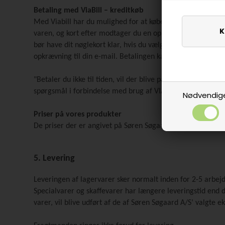
Betaling med ViaBill – kreditkøb
Med Viabill har du mulighed for at købe dine varer på kred
varen, og kort efter modtager du en opkrævning fra Viabil
bør have dit nøglekort klar, hvis du vælger ViaBill. Ved Vi
opkrævning til din e-mail. Betalingen kan ikke ske ved mod
"Betaler du ikke til tiden, vil der blive pålagt et gebyr. Hvi
spørgsmål i forbindelse med brug af VIABILL (Opkrævning 
Nødvendig
Priser på vores produkter
De priser der er angivet på Søren Søgaard A/S’ webshop, er
5. Levering
Leveringen af lagervarer sker normalt inden for 2-5 arbe
Specialvarer og skaffevarer har længere leveringstid end d
varer, vil blive udført af de af Søren Søgaard A/S’ valgte 