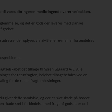
se til vareudbringeren medbringende varerne/pakken.
orglemmelse, og det er gods der leveres med Danske
f godset.
adresse, der oplyses via SMS eller e-mail af forsendelses
ladsproblemer.
agtselskabet det tilbage til Søren Søgaard A/S. Alle
tninger for returfragten, beløbet tilbagebetales ved en
taling for de reelle fragtomkostninger.
 du givet dette samtykke, og der er sket skade på bordet,
n skade sket i forbindelse med fragt af godset, er de i