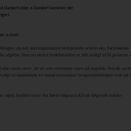
ed Dankort eller e-Dankort kommer der
inger).
per e-mail.
tillingen, da evt. korrespondance vedrørende ordren eks. forsinkelser a
e afgifter. Som en ekstra funktionalitet er det muligt at få priserne 
 alle vores varer, de vil som minimum være på engelsk. Ved de varer 
 muligt at downloade en dansk manualen/ brugsvejledningen inde på bi
ker også, bestille varer fra Søren Søgaard A/S på følgende måder: