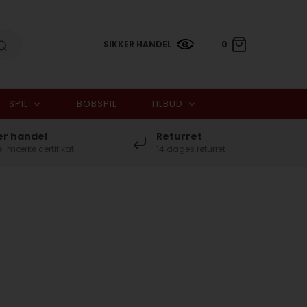
SIKKER HANDEL
0
SPIL
BOBSPIL
TILBUD
0,00 DKK
er handel
Returret
-mærke certifikat
14 dages returret