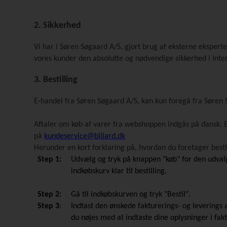
2. Sikkerhed
Vi har i Søren Søgaard A/S, gjort brug af eksterne ekspert
vores kunder den absolutte og nødvendige sikkerhed i Inte
3. Bestilling
E-handel fra Søren Søgaard A/S, kan kun foregå fra Søren
Aftaler om køb af varer fra webshoppen indgås på dansk. B
på
kundeservice@billard.dk
Herunder en kort forklaring på, hvordan du foretager best
Step 1:
Udvælg og tryk på knappen "køb" for den udvalgt
indkøbskurv klar til bestilling.
Step 2:
Gå til indkøbskurven og tryk "Bestil".
Step 3
:
Indtast den ønskede fakturerings- og leverings 
du nøjes med at indtaste dine oplysninger i fak