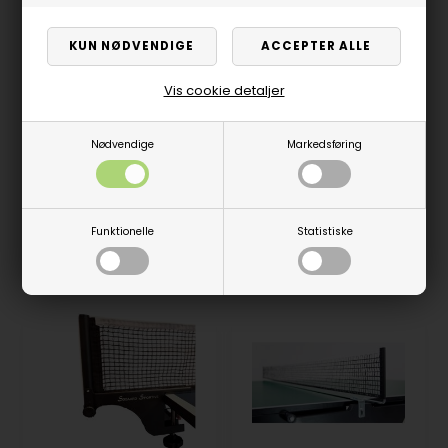
Vis cookie detaljer
Spisebord valuepack -
Flex-net, 2 bats & 3
Nødvendige
Markedsføring
PRO CLIP netgarniture
bolde
329,00
DKK
359,00
DKK
På lager
Ikke på lager
414,00
Funktionelle
Statistiske