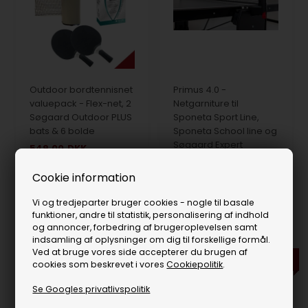
Outdoor bordtennisnet
Primus 4.0 -
valuepack - Flex-net, 2
Netgarniture til
Søgaard Outdoor PLUS
Sponeta Sport Line,
bats & 6 bolde
Sponeta School line og
Søgaard Expert
549,00
DKK
637,00
279,00
DKK
På lager
Få på lager
Cookie information
Vi og tredjeparter bruger cookies - nogle til basale
funktioner, andre til statistik, personalisering af indhold
og annoncer, forbedring af brugeroplevelsen samt
indsamling af oplysninger om dig til forskellige formål.
Ved at bruge vores side accepterer du brugen af
Tilbud
cookies som beskrevet i vores
Cookiepolitik
.
Se Googles privatlivspolitik