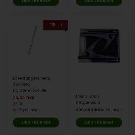
Tilbud
Låsestang for net t/
Sponeta
bordtennisborde
Midi Clip On
20,00
DKK
Netgarniture
35,00
Få på lager
200,00
DKK
På lager