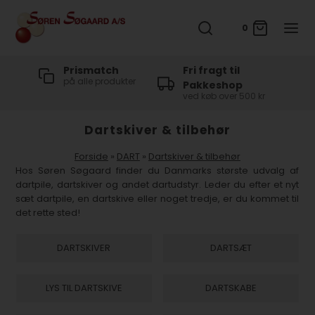
0
Fri fragt til
Sikker handel
med e-mærke certifikat
Pakkeshop
ved køb over 500 kr
Dartskiver & tilbehør
Forside
»
DART
»
Dartskiver & tilbehør
Hos Søren Søgaard finder du Danmarks største udvalg af
dartpile, dartskiver og andet dartudstyr. Leder du efter et nyt
sæt dartpile, en dartskive eller noget tredje, er du kommet til
det rette sted!
DARTSKIVER
DARTSÆT
LYS TIL DARTSKIVE
DARTSKABE