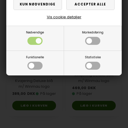
Vis cookie detaljer
Nødvendige
Markedsføring
Funktionelle
Statistiske
Kvajering Deluxe sort
Kvajering Deluxe blå
m/ Winmau logo
m/ Winmau logo
469,00
DKK
389,00
DKK
På lager
På lager