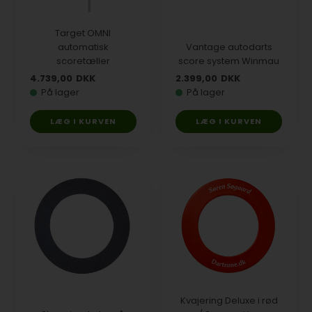
Target OMNI
automatisk
Vantage autodarts
scoretæller
score system Winmau
4.739,00
DKK
2.399,00
DKK
På lager
På lager
Kvajering Deluxe i rød