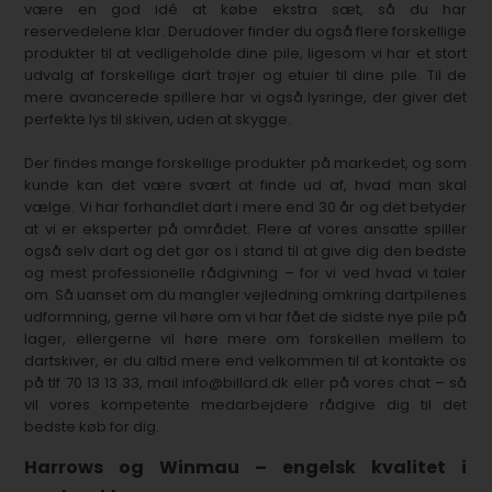
være en god idé at købe ekstra sæt, så du har
reservedelene klar. Derudover finder du også flere forskellige
produkter til at vedligeholde dine pile, ligesom vi har et stort
udvalg af forskellige dart trøjer og etuier til dine pile. Til de
mere avancerede spillere har vi også lysringe, der giver det
perfekte lys til skiven, uden at skygge.
Der findes mange forskellige produkter på markedet, og som
kunde kan det være svært at finde ud af, hvad man skal
vælge. Vi har forhandlet dart i mere end 30 år og det betyder
at vi er eksperter på området. Flere af vores ansatte spiller
også selv dart og det gør os i stand til at give dig den bedste
og mest professionelle rådgivning – for vi ved hvad vi taler
om. Så uanset om du mangler vejledning omkring dartpilenes
udformning, gerne vil høre om vi har fået de sidste nye pile på
lager, ellergerne vil høre mere om forskellen mellem to
dartskiver, er du altid mere end velkommen til at kontakte os
på tlf 70 13 13 33, mail info@billard.dk eller på vores chat – så
vil vores kompetente medarbejdere rådgive dig til det
bedste køb for dig.
Harrows og Winmau – engelsk kvalitet i