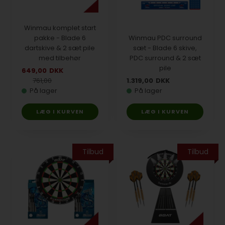
Winmau komplet start
pakke - Blade 6
Winmau PDC surround
dartskive & 2 sæt pile
sæt - Blade 6 skive,
med tilbehør
PDC surround & 2 sæt
pile
649,00
DKK
761,00
1.319,00
DKK
På lager
På lager
Tilbud
Tilbud