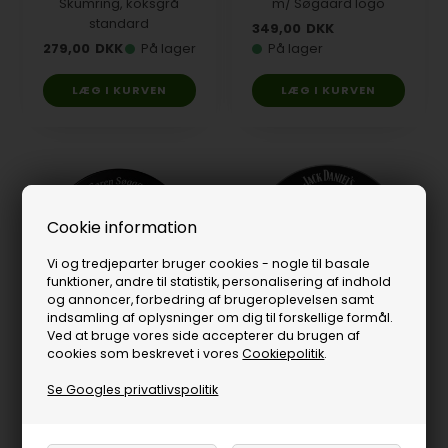
Skumring, koksgrå
m/ Søgaard logo
standard
349,00
DKK
279,00
DKK
På lager
På lager
Cookie information
Vi og tredjeparter bruger cookies - nogle til basale
funktioner, andre til statistik, personalisering af indhold
og annoncer, forbedring af brugeroplevelsen samt
indsamling af oplysninger om dig til forskellige formål.
Ved at bruge vores side accepterer du brugen af
Kvajering Deluxe i sort
cookies som beskrevet i vores
Cookiepolitik
.
m/ Søgaard logo
Kvajering Deluxe sort
m/ Jack Daniels logo
Se Googles privatlivspolitik
349,00
DKK
På lager
519,00
DKK
På lager