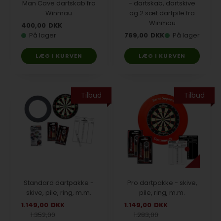
Man Cave dartskab fra
- dartskab, dartskive
Winmau
og 2 sæt dartpile fra
Winmau
400,00
DKK
På lager
769,00
DKK
På lager
Tilbud
Tilbud
Standard dartpakke -
Pro dartpakke - skive,
skive, pile, ring, m.m.
pile, ring, m.m.
1.149,00
DKK
1.149,00
DKK
1.352,00
1.283,00