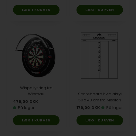
Wispa lysring fra
Winmau
Scoreboard hvid akryl
50 x 40 cm fra Mission
479,00
DKK
På lager
179,00
DKK
På lager