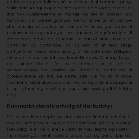
dartskiven og dartpilene, så er du klar til at komme i gang.
Spillet kan hænges op de fleste steder; på en væg, en dør, et
træ osv. Mulighederne er mange og det er næsten kun
fantasien, der sætter grænser. Derfor finder du et kæmpe
stort udvalg af dartudstyr hos os – vi sælger både til
professionelle og hobbyspillere, ligesom vi også sælger til
institutioner, barer og lignende. Vi har et stort udvalg af
dartskiver og dartskabe, så du kan få et fedt setup
derhjemme. Vores store udvalg af dartpile med stålspids
inkluderer blandt andet mærkerne Harrows, Winmau, Target
og Unicorn: Fælles for disse mærker er, at de er
verdenskendte for kvalitet og fremstiller dartudstyr til
professionelle spillere. De fleste sæt pile fra ét af disse
mærker er altså af professionel kvalitet og vil kunne bruges til
at spille turnering med, men egner sig også godt til hobby
brug.
Danmarks største udvalg af dartudstyr
Det er ikke kun dartpile og dartskiver du finder i sortimentet
hos os: Vi forhandler nemlig alt i dartudstyr. Når du køber et
sæt dartpile er de allerede udstyret med flights og shafts –
men disse går nemt i stykker under spil, og derfor kan det