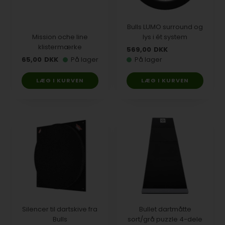
Bulls LUMO surround og
Mission oche line
lys i ét system
klistermærke
569,00
DKK
65,00
DKK
På lager
På lager
Silencer til dartskive fra
Bullet dartmåtte
Bulls
sort/grå puzzle 4-dele