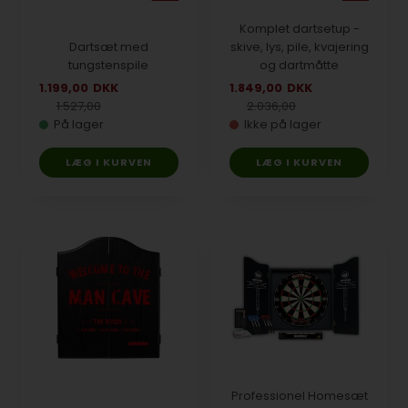
Komplet dartsetup -
Dartsæt med
skive, lys, pile, kvajering
tungstenspile
og dartmåtte
1.199,00
DKK
1.849,00
DKK
1.527,00
2.036,00
På lager
Ikke på lager
Professionel Homesæt