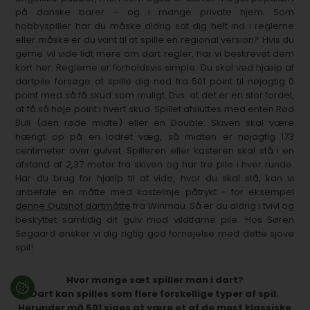
på danske barer – og i mange private hjem. Som
hobbyspiller har du måske aldrig sat dig helt ind i reglerne
eller måske er du vant til at spille en regional version? Hvis du
gerne vil vide lidt mere om dart regler, har vi beskrevet dem
kort her. Reglerne er forholdsvis simple. Du skal ved hjælp af
dartpile forsøge at spille dig ned fra 501 point til nøjagtig 0
point med så få skud som muligt. Dvs. at det er en stor fordel,
at få så høje point i hvert skud. Spillet afsluttes med enten Rød
Bull (den røde midte) eller en Double. Skiven skal være
hængt op på en lodret væg, så midten er nøjagtig 173
centimeter over gulvet. Spilleren eller kasteren skal stå i en
afstand af 2,37 meter fra skiven og har tre pile i hver runde.
Har du brug for hjælp til at vide, hvor du skal stå, kan vi
anbefale en måtte med kastelinje påtrykt - for eksempel
denne Outshot dartmåtte
fra Winmau. Så er du aldrig i tvivl og
beskyttet samtidig dit gulv mod vildtfarne pile. Hos Søren
Søgaard ønsker vi dig rigtig god fornøjelse med dette sjove
spil!
Hvor mange sæt spiller man i dart?
Dart kan spilles som flere forskellige typer af spil.
Herunder må 501 siges at være et af de mest klassiske