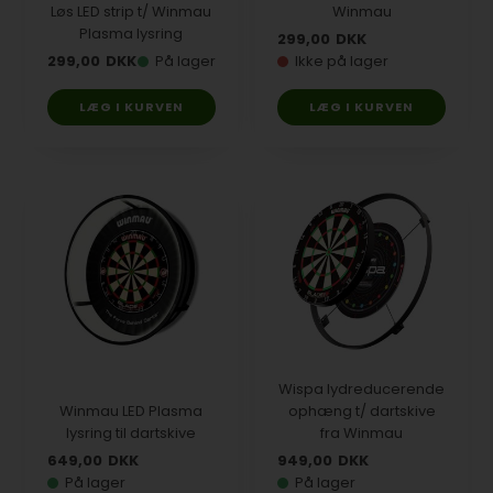
Løs LED strip t/ Winmau
Winmau
Plasma lysring
299,00
DKK
299,00
DKK
På lager
Ikke på lager
Wispa lydreducerende
Winmau LED Plasma
ophæng t/ dartskive
lysring til dartskive
fra Winmau
649,00
DKK
949,00
DKK
På lager
På lager