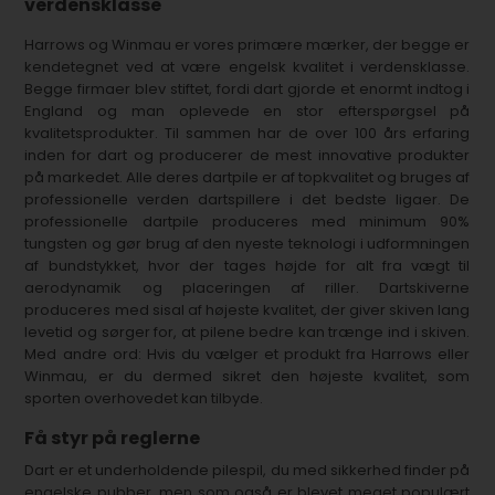
verdensklasse
Harrows og Winmau er vores primære mærker, der begge er
kendetegnet ved at være engelsk kvalitet i verdensklasse.
Begge firmaer blev stiftet, fordi dart gjorde et enormt indtog i
England og man oplevede en stor efterspørgsel på
kvalitetsprodukter. Til sammen har de over 100 års erfaring
inden for dart og producerer de mest innovative produkter
på markedet. Alle deres dartpile er af topkvalitet og bruges af
professionelle verden dartspillere i det bedste ligaer. De
professionelle dartpile produceres med minimum 90%
tungsten og gør brug af den nyeste teknologi i udformningen
af bundstykket, hvor der tages højde for alt fra vægt til
aerodynamik og placeringen af riller. Dartskiverne
produceres med sisal af højeste kvalitet, der giver skiven lang
levetid og sørger for, at pilene bedre kan trænge ind i skiven.
Med andre ord: Hvis du vælger et produkt fra Harrows eller
Winmau, er du dermed sikret den højeste kvalitet, som
sporten overhovedet kan tilbyde.
Få styr på reglerne
Dart er et underholdende pilespil, du med sikkerhed finder på
engelske pubber, men som også er blevet meget populært