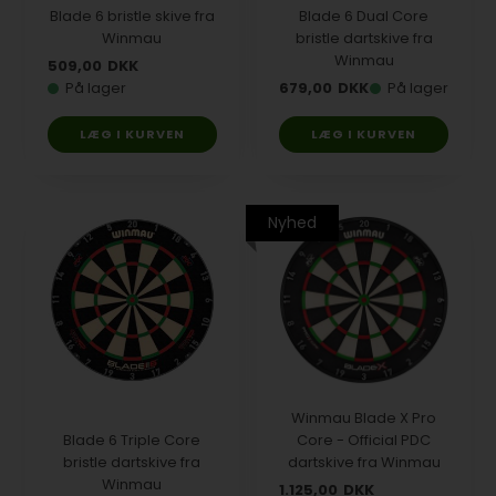
Blade 6 bristle skive fra
Blade 6 Dual Core
Winmau
bristle dartskive fra
Winmau
509,00
DKK
På lager
679,00
DKK
På lager
Nyhed
Winmau Blade X Pro
Blade 6 Triple Core
Core - Official PDC
bristle dartskive fra
dartskive fra Winmau
Winmau
1.125,00
DKK