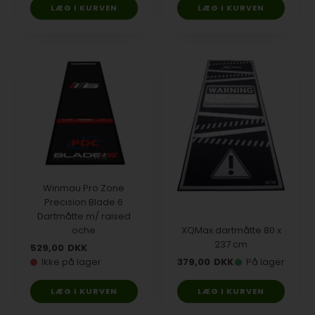
Winmau Pro Zone
Precision Blade 6
Dartmåtte m/ raised
oche
XQMax dartmåtte 80 x
237 cm
529,00
DKK
Ikke på lager
379,00
DKK
På lager