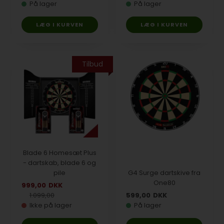
På lager
På lager
Tilbud
Blade 6 Homesæt Plus
- dartskab, blade 6 og
pile
G4 Surge dartskive fra
One80
999,00
DKK
1.099,00
599,00
DKK
Ikke på lager
På lager