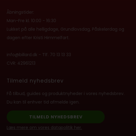
Åbningstider:
Man-Fre kl. 10:00 - 16:30
Lukket på alle helligdage, Grundlovsdag, Påskelørdag og
dagen efter Kristi Himmelfart.
info@billard.dk
- Tlf.
70 13 13 33
CVR: 42961213
Tilmeld nyhedsbrev
Få tilbud, guides og produktnyheder i vores nyhedsbrev.
Du kan til enhver tid afmelde igen.
TILMELD NYHEDSBREV
Læs mere om vores datapolitik her.