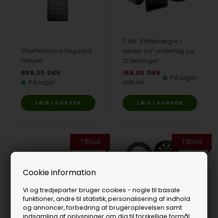
2 stk. Raflebægre i
Shuffleboard Søgaard
læder m/ underlag og
Deluxe
12 terninger
669,00
DKK
169,00
DKK
På lager
På lager
205,00
Tilbud
Tilbud
Cookie information
Vi og tredjeparter bruger cookies - nogle til basale
funktioner, andre til statistik, personalisering af indhold
og annoncer, forbedring af brugeroplevelsen samt
indsamling af oplysninger om dig til forskellige formål.