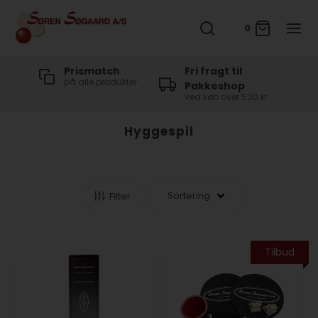
0
t
Prismatch
Fri fragt til
på alle produkter
Pakkeshop
ved køb over 500 kr
Hyggespil
Filter
Tilbud