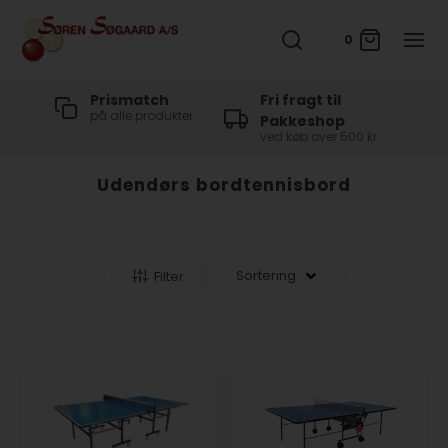
0
t
Prismatch
Fri fragt til
på alle produkter
Pakkeshop
ved køb over 500 kr
Udendørs bordtennisbord
Filter