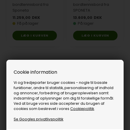
bordtennisbord fra
bordtennisbord fra
Sponeta
SPONETA
11.259,00
DKK
13.609,00
DKK
Få på lager
På lager
Cookie information
Vi og tredjeparter bruger cookies - nogle til basale
funktioner, andre til statistik, personalisering af indhold
Søgaard Club Outdoor
og annoncer, forbedring af brugeroplevelsen samt
18 mm bordtennisbord
indsamling af oplysninger om dig til forskellige formål.
Ved at bruge vores side accepterer du brugen af
9.269,00
DKK
cookies som beskrevet i vores
Cookiepolitik
.
På lager
Se Googles privatlivspolitik