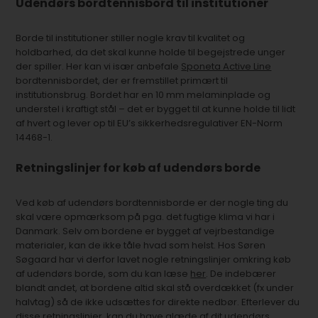
Udendørs bordtennisbord til institutioner
Borde til institutioner stiller nogle krav til kvalitet og
holdbarhed, da det skal kunne holde til begejstrede unger
der spiller. Her kan vi især anbefale
Sponeta Active Line
bordtennisbordet, der er fremstillet primært til
institutionsbrug. Bordet har en 10 mm melaminplade og
understel i kraftigt stål – det er bygget til at kunne holde til lidt
af hvert og lever op til EU’s sikkerhedsregulativer EN-Norm
14468-1.
Retningslinjer for køb af udendørs borde
Ved køb af udendørs bordtennisborde er der nogle ting du
skal være opmærksom på pga. det fugtige klima vi har i
Danmark. Selv om bordene er bygget af vejrbestandige
materialer, kan de ikke tåle hvad som helst. Hos Søren
Søgaard har vi derfor lavet nogle retningslinjer omkring køb
af udendørs borde, som du kan læse
her
. De indebærer
blandt andet, at bordene altid skal stå overdækket (fx under
halvtag) så de ikke udsættes for direkte nedbør. Efterlever du
disse retningslinjer, kan du have glæde af dit udendørs