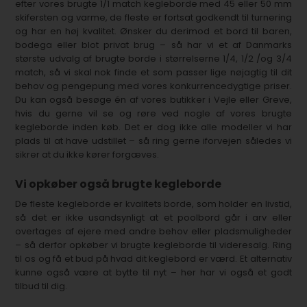
efter vores brugte 1/1 match kegleborde med 45 eller 50 mm
skifersten og varme, de fleste er fortsat godkendt til turnering
og har en høj kvalitet. Ønsker du derimod et bord til baren,
bodega eller blot privat brug – så har vi et af Danmarks
største udvalg af brugte borde i størrelserne 1/4, 1/2 /og 3/4
match, så vi skal nok finde et som passer lige nøjagtig til dit
behov og pengepung med vores konkurrencedygtige priser.
Du kan også besøge én af vores butikker i Vejle eller Greve,
hvis du gerne vil se og røre ved nogle af vores brugte
kegleborde inden køb. Det er dog ikke alle modeller vi har
plads til at have udstillet – så ring gerne iforvejen således vi
sikrer at du ikke kører forgæves.
Vi opkøber også brugte kegleborde
De fleste kegleborde er kvalitets borde, som holder en livstid,
så det er ikke usandsynligt at et poolbord går i arv eller
overtages af ejere med andre behov eller pladsmuligheder
– så derfor opkøber vi brugte kegleborde til videresalg. Ring
til os og få et bud på hvad dit keglebord er værd. Et alternativ
kunne også være at bytte til nyt – her har vi også et godt
tilbud til dig.