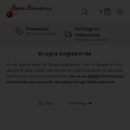
0
t
Prismatch
Fri fragt til
på alle produkter
Pakkeshop
ved køb over 500 kr
Brugte kegleborde
Vil du gerne have et brugt keglebord, kan vi tilbyde et stort
udvalg til lave priser. Alle borde er nøje istandsat, så de lever
op til vores strenge kvalitetskrav.
Se vores
GUIDE
til hvad du
skal holde øje med når du køber brugt billard privat.
Filter