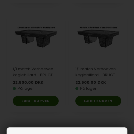
1/1 match Verhoeven
1/1 match Verhoeven
keglebillard - BRUGT
keglebillard - BRUGT
22.500,00
DKK
22.500,00
DKK
På lager
På lager