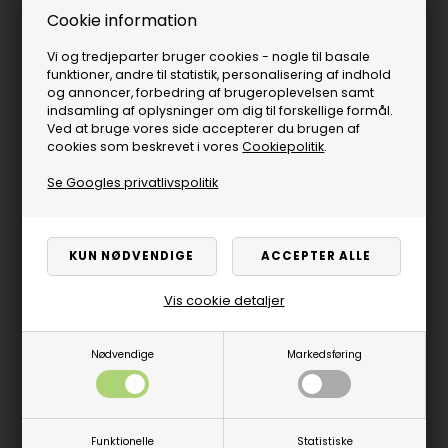
Cookie information
Vi og tredjeparter bruger cookies - nogle til basale
funktioner, andre til statistik, personalisering af indhold
og annoncer, forbedring af brugeroplevelsen samt
indsamling af oplysninger om dig til forskellige formål.
Ved at bruge vores side accepterer du brugen af
1/1 match Verhoeven
1/1 match Verhoeven
cookies som beskrevet i vores
Cookiepolitik
.
keglebillard - BRUGT
keglebillard - BRUGT
Se Googles privatlivspolitik
20.000,00
DKK
22.500,00
DKK
På lager
På lager
Vis cookie detaljer
Nødvendige
Markedsføring
Funktionelle
Statistiske