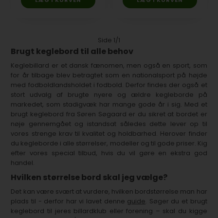
Side 1/1
Brugt keglebord til alle behov
Keglebillard er et dansk fænomen, men også en sport, som
for år tilbage blev betragtet som en nationalsport på højde
med fodboldlandsholdet i fodbold. Derfor findes der også et
stort udvalg af brugte nyere og ældre kegleborde på
markedet, som stadigvæk har mange gode år i sig. Med et
brugt keglebord fra Søren Søgaard er du sikret at bordet er
nøje gennemgået og istandsat således dette lever op til
vores strenge krav til kvalitet og holdbarhed. Herover finder
du kegleborde i alle størrelser, modeller og til gode priser. Kig
efter vores special tilbud, hvis du vil gøre en ekstra god
handel.
Hvilken størrelse bord skal jeg vælge?
Det kan være svært at vurdere, hvilken bordstørrelse man har
plads til - derfor har vi lavet denne
guide
. Søger du et brugt
keglebord til jeres billardklub eller forening – skal du kigge