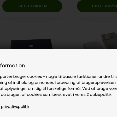
nformation
parter bruger cookies - nogle til basale funktioner, andre til s
ring af indhold og annoncer, forbedring af brugeroplevelse
af oplysninger om dig til forskellige formål. Ved at bruge vor
 du brugen af cookies som beskrevet i vores
Cookiepolitik
.
Global mønt indkast dør
Global mønt kasse
rivatlivspolitik
390,00
DKK
På lager
60,00
DKK