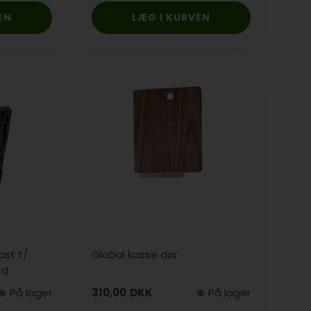
ast t/
Global kasse dør
rd
På lager
310,00
DKK
På lager