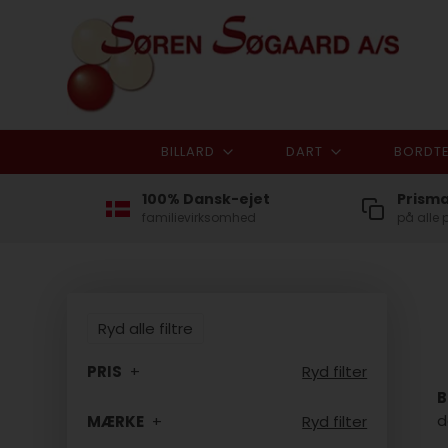
BILLARD
DART
BORDTE
100% Dansk-ejet
Prism
familievirksomhed
på alle 
Ryd alle filtre
PRIS
Ryd filter
B
d
MÆRKE
Ryd filter