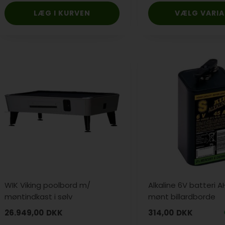
VÆLG VARI
WIK Viking poolbord m/
Alkaline 6V batteri A
møntindkast i sølv
mønt billardborde
26.949,00
DKK
314,00
DKK