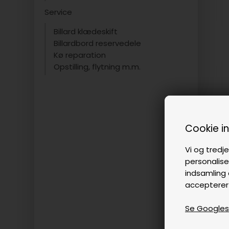
Service
Billard klædeskift
Billardbord reservedele
Kø reparation
Opstilling, flytning m.m.
Cookie i
Vi og tredje
personalise
indsamling 
accepterer
Se Googles p