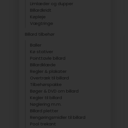
Limlæder og dupper
Billardkridt
Køpleje
Vægtringe
Billard tilbehør
Baller
Kø stativer
Pointtavle billard
Billardklæde
Regler & plakater
Overtræk til billard
Tilbehørspakke
Bøger & DVD om billard
Kegler til billard
Nøglering m.m.
Billard pletter
Rengøringsmidler til billard
Pool trekant