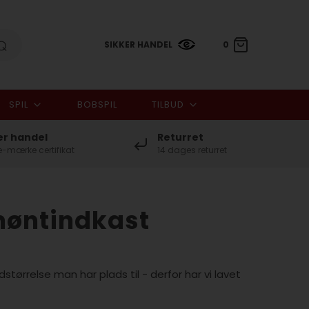
SIKKER HANDEL
0
SPIL
BOBSPIL
TILBUD
0,00 DKK
er handel
Returret
-mærke certifikat
14 dages returret
møntindkast
tørrelse man har plads til - derfor har vi lavet