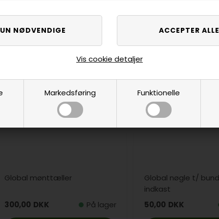
Vis cookie detaljer
e
Markedsføring
Funktionelle
Global mønttæller
Global nøgle t/ bun
indkast
300,00
DKK
På lager
50,00
DKK