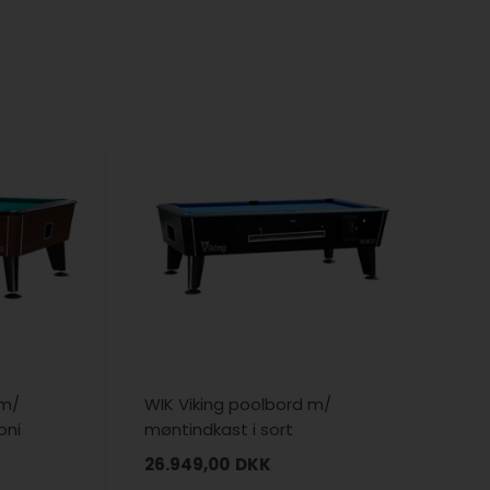
 m/
WIK Viking poolbord m/
oni
møntindkast i sort
26.949,00
DKK