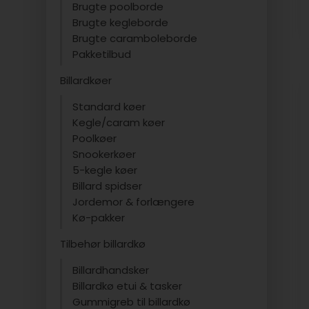
Brugte poolborde
Brugte kegleborde
Brugte caramboleborde
Pakketilbud
Billardkøer
Standard køer
Kegle/caram køer
Poolkøer
Snookerkøer
5-kegle køer
Billard spidser
Jordemor & forlængere
Kø-pakker
Tilbehør billardkø
Billardhandsker
Billardkø etui & tasker
Gummigreb til billardkø