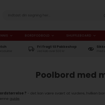
NNIS
BORDFODBOLD
SHUFFLEBOARD
I alt
atch
Fri fragt til Pakkeshop
Sikk
produkter
ved køb over 500 kr
med e
Poolbord med 
ordstørrelse ?
- det kan være svært at vurdere, hvilken bords
enne
guide
.