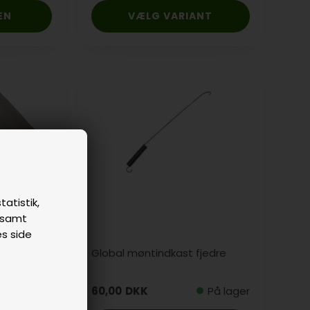
VÆLG VARIANT
tatistik,
n samt
es side
Global møntindkast fjedre
På lager
60,00
DKK
På lager