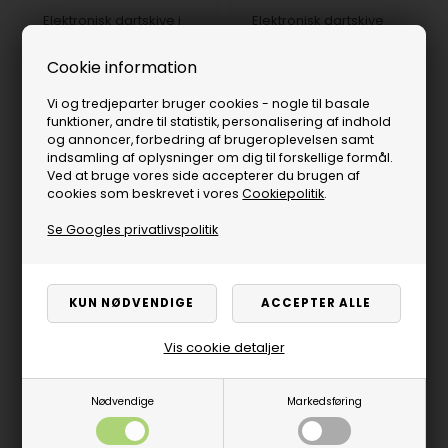
Elektronisk dartskive i
Elektronisk dartskive
skab CB90
Cricket PRO 800
1.909,00
DKK
4.059,00
DKK
Cookie information
På lager
Få på lager
Vi og tredjeparter bruger cookies - nogle til basale
funktioner, andre til statistik, personalisering af indhold
og annoncer, forbedring af brugeroplevelsen samt
indsamling af oplysninger om dig til forskellige formål.
Ved at bruge vores side accepterer du brugen af
cookies som beskrevet i vores
Cookiepolitik
.
Se Googles privatlivspolitik
Vis cookie detaljer
Skumring til elektronisk
Nødvendige
Markedsføring
skive UCB90, koksgrå
standard