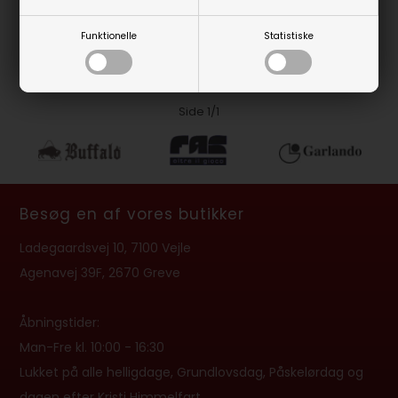
539,00
DKK
På lager
Funktionelle
Statistiske
Side 1/1
Besøg en af vores butikker
Ladegaardsvej 10, 7100 Vejle
Agenavej 39F, 2670 Greve
Åbningstider:
Man-Fre kl. 10:00 - 16:30
Lukket på alle helligdage, Grundlovsdag, Påskelørdag og
dagen efter Kristi Himmelfart.