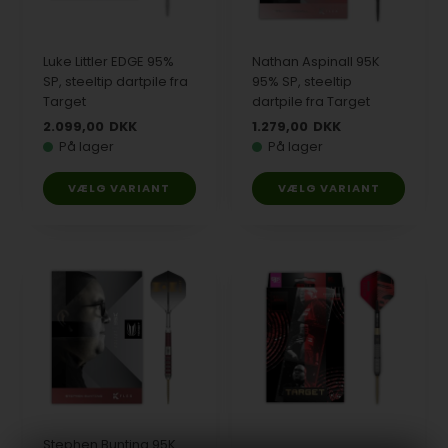
Luke Littler EDGE 95%
Nathan Aspinall 95K
SP, steeltip dartpile fra
95% SP, steeltip
Target
dartpile fra Target
2.099,00
DKK
1.279,00
DKK
På lager
På lager
VÆLG VARIANT
VÆLG VARIANT
Stephen Bunting 95K