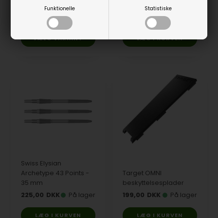
Target
1.399,00
DKK
Funktionelle
Statistiske
149,00
DKK
På lager
På lager
VÆLG VARIANT
Swiss Elysian
Archetype 43 Points -
Target OMNI
35 mm
beskyttelsesplader
225,00
DKK
På lager
199,00
DKK
På lager