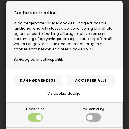
95% SP, steeltip
STEPHEN BUNTING G5
dartpile fra Target
VOID 95% SP, steeltip
Cookie information
dartpile fra Target
1.279,00
DKK
Vi og tredjeparter bruger cookies - nogle til basale
På lager
869,00
DKK
På lager
funktioner, andre til statistik, personalisering af indhold
og annoncer, forbedring af brugeroplevelsen samt
VÆLG VARIANT
VÆLG VARIANT
indsamling af oplysninger om dig til forskellige formål.
Ved at bruge vores side accepterer du brugen af
cookies som beskrevet i vores
Cookiepolitik
.
Nyhed
Se Googles privatlivspolitik
Vis cookie detaljer
Nødvendige
Markedsføring
Luke Littler World
Champion Edition
Dartboard and
K-shift no. 6 Black fra
Surround