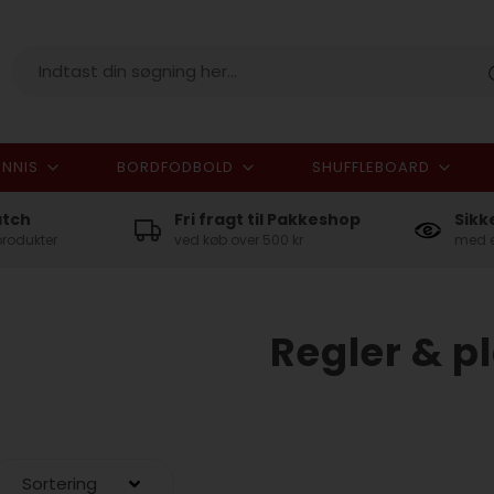
NNIS
BORDFODBOLD
SHUFFLEBOARD
I alt
atch
Fri fragt til Pakkeshop
Sikk
produkter
ved køb over 500 kr
med e
Regler & p