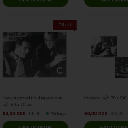
Tilbud
Posters med Paul Newmann,
Posters, s/h 70 x 10
s/h 50 x 70 cm
50,00
DKK
115,00
På lager
50,00
DKK
135,00
VÆLG VARI