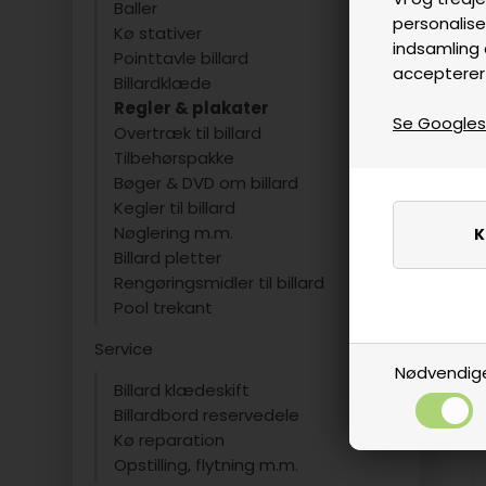
Baller
personalise
Kø stativer
indsamling 
Pointtavle billard
accepterer
Billardklæde
Regler & plakater
Se Googles p
Overtræk til billard
Tilbehørspakke
Bøger & DVD om billard
Kegler til billard
Nøglering m.m.
Billard pletter
Rengøringsmidler til billard
Pool trekant
Service
Nødvendig
Billard klædeskift
Billardbord reservedele
Kø reparation
Opstilling, flytning m.m.