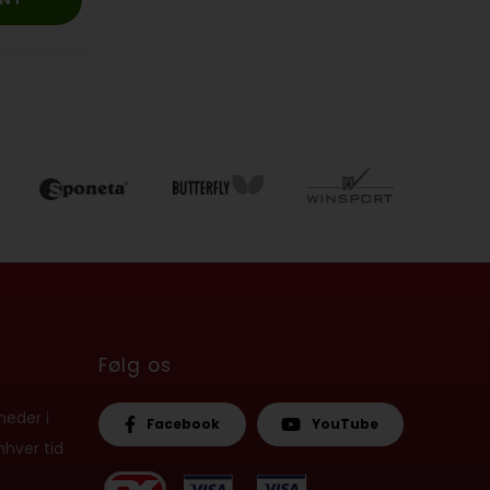
Følg os
heder i
Facebook
YouTube
nhver tid