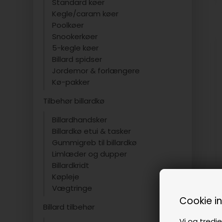
Standard køer
Kegle/caram køer
Poolkøer
Snookerkøer
5-kegle køer
Billard spidser
Jordemor & forlængere
Kø-pakker
Tilbehør billardkø
Billardhandsker
Billardkø etui & tasker
Gummigreb til billardkø
Limlæder og dupper
Billardkridt
Køpleje
Vægtringe
Cookie i
Billard tilbehør
Vi og tredje