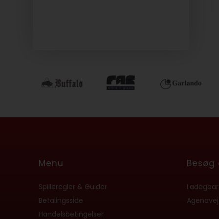
Menu
Besøg 
Spilleregler & Guider
Ladegaard
Betalingsside
Agenavej
Handelsbetingelser