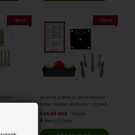
Tilbud
Tilbud
lbord -
Skomar pakke t/ skomarbord -
lon og pen
baller, kegler, skabelon og pen
649,00
DKK
703,00
Ikke på lager
tatistik,