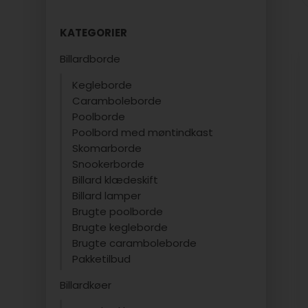
KATEGORIER
Billardborde
Kegleborde
Caramboleborde
Poolborde
Poolbord med møntindkast
Skomarborde
Snookerborde
Billard klædeskift
Billard lamper
Brugte poolborde
Brugte kegleborde
Brugte caramboleborde
Pakketilbud
Billardkøer