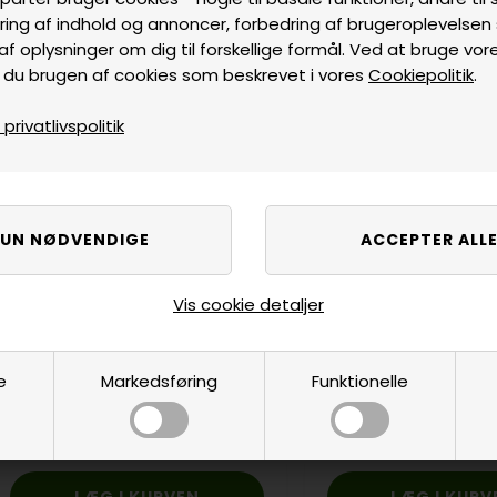
ring af indhold og annoncer, forbedring af brugeroplevelse
af oplysninger om dig til forskellige formål. Ved at bruge vor
 du brugen af cookies som beskrevet i vores
Cookiepolitik
.
Tilbud
rivatlivspolitik
Vis cookie detaljer
e
Markedsføring
Funktionelle
Spilleliste til 5 sæt
Regler, Antik som pl
12,50
DKK
25,00
På lager
20,00
DKK
45,00