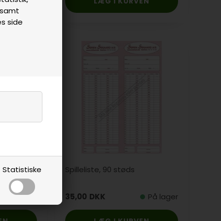
n samt
es side
Tilbud
Statistiske
akat
Spilleliste, 90 støds
På lager
35,00
DKK
På lager