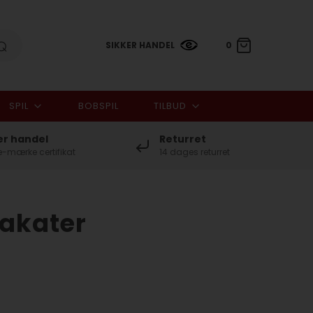
SIKKER HANDEL
0
SPIL
BOBSPIL
TILBUD
0,00 DKK
er handel
Returret
-mærke certifikat
14 dages returret
lakater