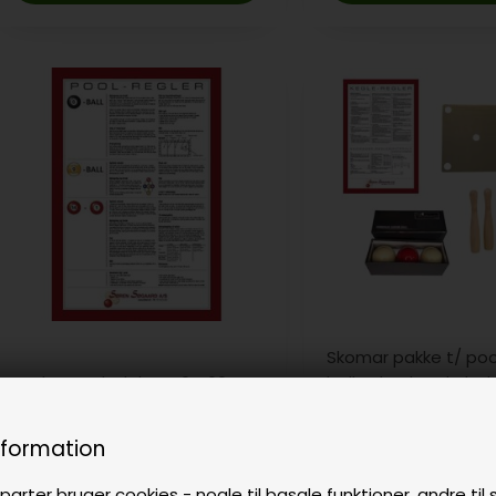
Skomar pakke t/ poo
Regler, Pool, plakat 40 x 60 cm
baller, kegler, skabe
699,00
DKK
808,00
80,00
DKK
På lager
Ikke på lager
nformation
parter bruger cookies - nogle til basale funktioner, andre til s