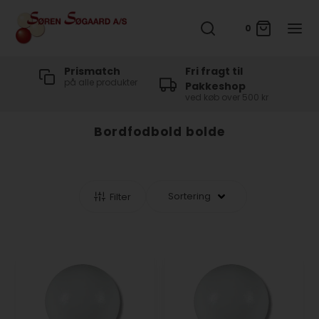
0
t
Prismatch
Fri fragt til
på alle produkter
Pakkeshop
ved køb over 500 kr
Bordfodbold bolde
Filter