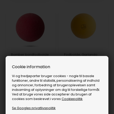
Bomber bordfodbolde
Fodbolde, Garlando
fra Robertson - 3 stk.
Quantum ITSF 34,6 mm
125,00
DKK
På lager
45,00
DKK
På lager
Cookie information
Vi og tredjeparter bruger cookies - nogle til basale
funktioner, andre til statistik, personalisering af indhold
og annoncer, forbedring af brugeroplevelsen samt
indsamling af oplysninger om dig til forskellige formål.
Ved at bruge vores side accepterer du brugen af
cookies som beskrevet i vores
Cookiepolitik
.
Se Googles privatlivspolitik