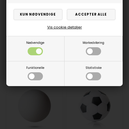
Vis cookie detaljer
Garlando Yellow
Control PLUS
Roberto High Control
Nødvendige
Markedsføring
bordfodbold - 1 stk.
Gul bordfodbold - 1 stk.
65,00
DKK
På lager
40,00
DKK
På lager
Funktionelle
Statistiske