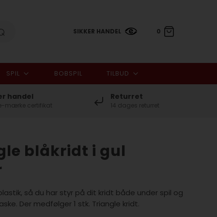
SIKKER HANDEL
0
SPIL
BOBSPIL
TILBUD
0,00 DKK
er handel
Returret
-mærke certifikat
14 dages returret
gle blåkridt i gul
r
 plastik, så du har styr på dit kridt både under spil og
aske. Der medfølger 1 stk. Triangle kridt.