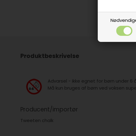
Nødvendig
Produktbeskrivelse
Advarsel - ikke egnet for børn under 6 
Må kun bruges af børn ved voksen super
Producent/importør
Tweeten chalk