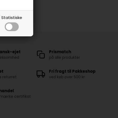
Statistiske
ansk-ejet
Prismatch
virksomhed
på alle produkter
et
Fri fragt til Pakkeshop
 returret
ved køb over 500 kr
 handel
ærke certifikat