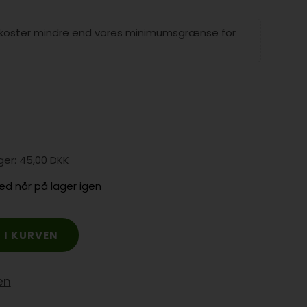
 koster mindre end vores minimumsgrænse for
45,00 DKK
ed når på lager igen
en