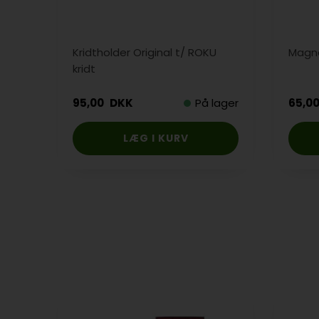
Kridtholder Original t/ ROKU
Magne
kridt
95,00
DKK
På lager
65,0