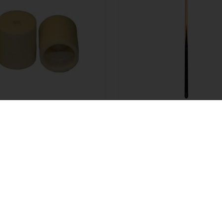
appe Predator 314
Salonkø 120 cm Economy
0
DKK
På lager
169,00
DKK
På