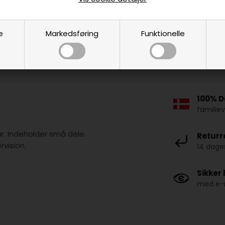
e
Markedsføring
Funktionelle
100% D
familie
år. Indeholder små dele.
Returr
vision.
14 dages
Sikker
med e-m