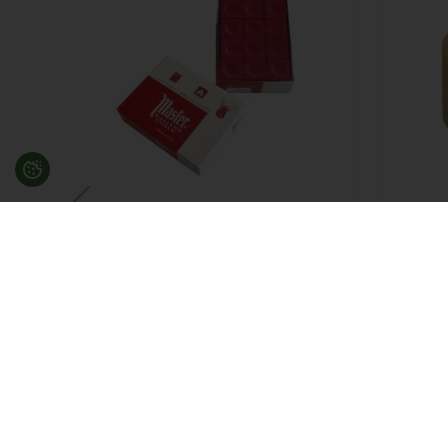
Master kridt, Burgundy 12 stk.
Poolk
75,00
DKK
På lager
115,0