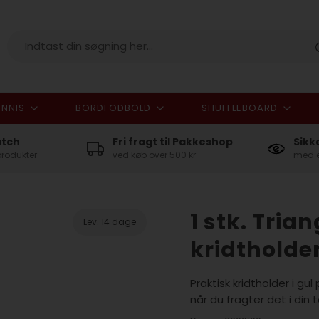
NNIS
BORDFODBOLD
SHUFFLEBOARD
I alt
atch
Fri fragt til Pakkeshop
Sikk
produkter
ved køb over 500 kr
med e
1 stk. Trian
Lev. 14 dage
kridtholde
Praktisk kridtholder i gul
når du fragter det i din t