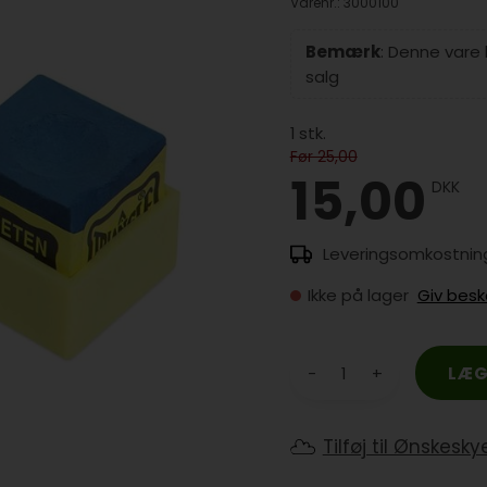
Varenr.:
3000100
Bemærk
: Denne vare
salg
1
stk.
Før 25,00
15,00
DKK
Ikke på lager
Giv besk
-
+
Tilføj til Ønskesky