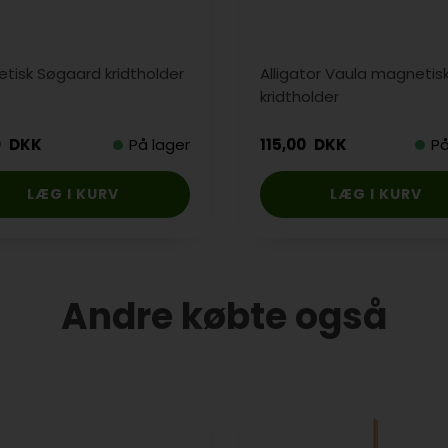
tisk Søgaard kridtholder
Alligator Vaula magnetis
kridtholder
0
DKK
På lager
115,00
DKK
På
Andre købte også