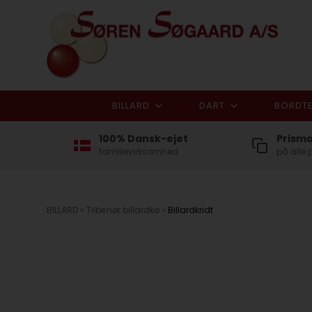
BILLARD
DART
BORDTE
100% Dansk-ejet
Prism
familievirksomhed
på alle 
BILLARD
»
Tilbehør billardkø
»
Billardkridt