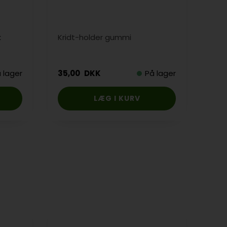
k
Kridt-holder gummi
Kam
krid
 lager
35,00
DKK
På lager
599