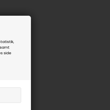
tatistik,
n samt
es side