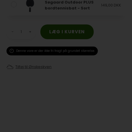
Søgaard Outdoor PLUS
149,00 DKK
bordtennisbat - Sort
-
+
Denne vare er der ikke fri fragt på grundet størrelse.
Tilføj til Ønskeskyen