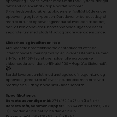
opbevaring. Bordet leveres med Smart Lock System, der gør
det nemt og enkelt at klappe bordet sammen.
Sikkerhedsbeslag sikrer at pladerne er fastlåst både under
opbevaring og i spil-position. Derudover er bordet udstyret
med et praktisk opbevaringsmodul på hver side af bordet,
der i alt kan opbevare 6 bordtennisbolde, ligesom der er
separate rum med plads til bat og andre værdigenstande.
Sikkerhed og kvalitet er i top
Alle Sponeta bordtennisborde er produceret efter de
internationale turneringsmål og er i overensstemmelse med
EN-Norm 14468-1 samt overholder alle europæiske
sikkerhedskrav under certifikatet "GS – Geprüfte Sicherheit".
Bordet leveres samlet, med undtagelse af netgarniture og
opbevaringsmodulet på hver side, der skal monteres ved
modtagelse. Bat og bolde skal købes separat.
Specifikationer:
Bordets udvendige mål:
274 x 152,2 x 76 cm (L x B x H)
Bordets mål, sammenklappet:
185 x 64 cm x 159 cm (L x B x
H) Bredden er inkl. net og højden er inkl. hjul
Kassens mål:
158 x 178 x 57 cm (L x B x H)