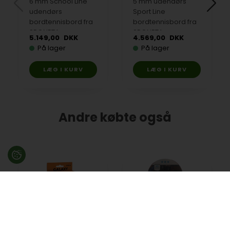
6 mm School Line
5 mm udendørs
udendørs
Sport Line
bordtennisbord fra
bordtennisbord fra
SPONETA
SPONETA
5.149,00
DKK
4.569,00
DKK
På lager
På lager
Andre købte også