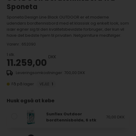
Sponeta
Sponeta Design Line Black OUTDOOR er et moderne
udendørs bordtennisbord med et klassisk og enkelt look, som
især egner sig til den kvalitetsbevidste forbruger, der kun vil
have det bedste hjem til privaten. Netgarniture medfølger.
Varenr.:
652090
1
stk.
DKK
11.259,00
700,00 DKK
Få på lager
VEJLE
:
1
Husk også at købe
Sunflex Outdoor
70,00 DKK
bordtennisbolde, 6 stk