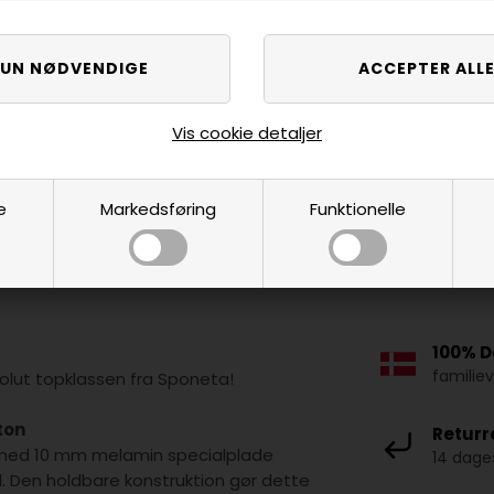
Vis cookie detaljer
e
Markedsføring
Funktionelle
100% D
familie
olut topklassen fra Sponeta!
ton
Returr
g med 10 mm melamin specialplade
14 dages
l. Den holdbare konstruktion gør dette