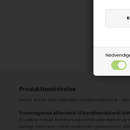
Nødvendig
Produktbeskrivelse
Dette Active Line udendørs bordtennisbord er i abs
Fremragende alternativ til bordtennisbord i be
Et yderst robust bordtennisbord til udendørs bru
belagt med resin samt understel i galvaniseret stå