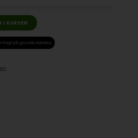
ri fragt på grundet størrelse.
yen