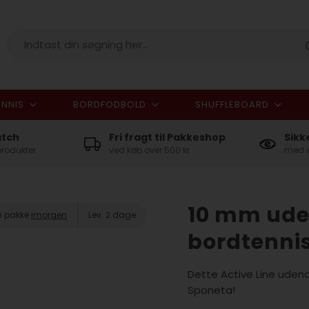
NNIS
BORDFODBOLD
SHUFFLEBOARD
I alt
atch
Fri fragt til Pakkeshop
Sikk
produkter
ved køb over 500 kr
med e
10 mm uden
in pakke
imorgen
Lev. 2 dage
bordtenni
Dette Active Line udend
Sponeta!