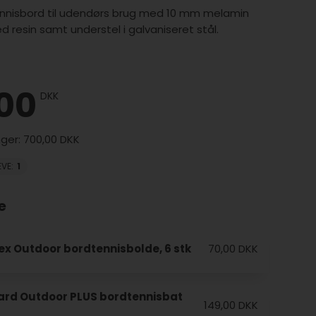
ennisbord til udendørs brug med 10 mm melamin
 resin samt understel i galvaniseret stål.
,00
DKK
700,00 DKK
EVE
:
1
e
ex Outdoor bordtennisbolde, 6 stk
70,00 DKK
rd Outdoor PLUS bordtennisbat
149,00 DKK
t