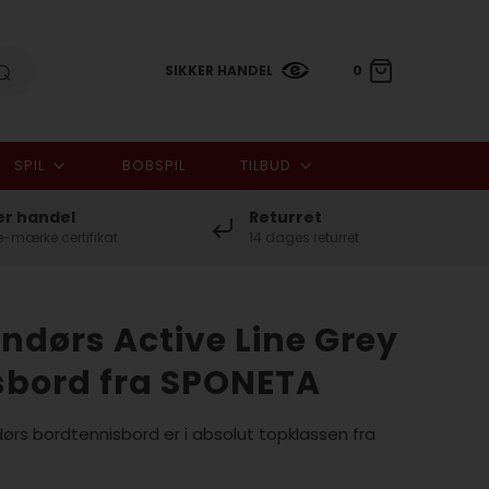
SIKKER HANDEL
0
SPIL
BOBSPIL
TILBUD
0,00 DKK
er handel
Returret
-mærke certifikat
14 dages returret
dørs Active Line Grey
sbord fra SPONETA
ørs bordtennisbord er i absolut topklassen fra