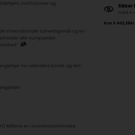
tidshjem, institutioner og
Sikker
med e-m
e internationale turneringsmål og er i
rholder alle europæiske
cherheit".
ngslinjer for udendørs borde og det
ngslinjer
 x H) Målene er i overensstemmelse