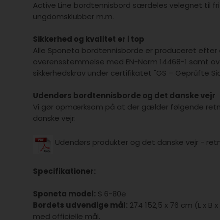
Active Line bordtennisbord særdeles velegnet til fri
ungdomsklubber m.m.
Sikkerhed og kvalitet er i top
Alle Sponeta bordtennisborde er produceret efter d
overensstemmelse med EN-Norm 14468-1 samt ove
sikkerhedskrav under certifikatet "GS – Geprüfte Si
Udendørs bordtennisborde og det danske vejr
Vi gør opmærksom på at der gælder følgende retni
danske vejr:
Udendørs produkter og det danske vejr - retni
Specifikationer:
Sponeta model:
S 6-80e
Bordets udvendige mål:
274 152,5 x 76 cm (L x B
med officielle mål.