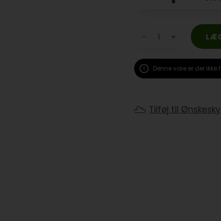
-
+
Denne vare er der ikke f
Tilføj til Ønskesk