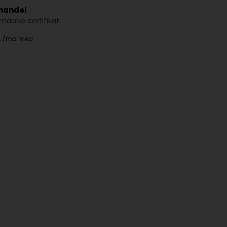
 handel
ærke certifikat