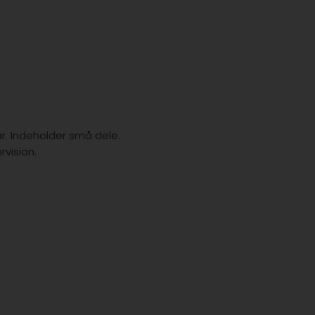
år. Indeholder små dele.
vision.