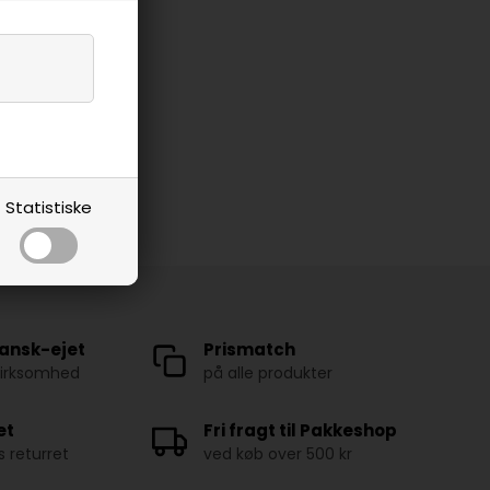
Statistiske
ansk-ejet
Prismatch
virksomhed
på alle produkter
et
Fri fragt til Pakkeshop
 returret
ved køb over 500 kr