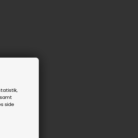
tatistik,
n samt
es side