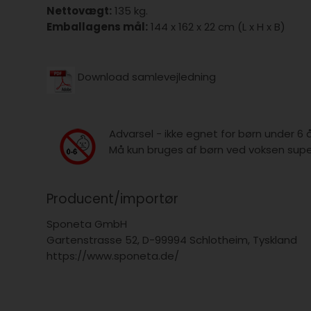
Nettovægt:
135 kg.
Emballagens mål:
144 x 162 x 22 cm (L x H x B)
Download samlevejledning
Advarsel - ikke egnet for børn under 6 
Må kun bruges af børn ved voksen super
Producent/importør
Sponeta GmbH
Gartenstrasse 52, D-99994 Schlotheim, Tyskland
https://www.sponeta.de/