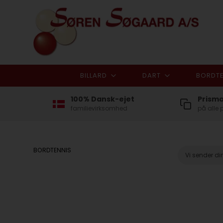
BILLARD
DART
BORDTE
100% Dansk-ejet
Prism
familievirksomhed
på alle 
BORDTENNIS
Vi sender d