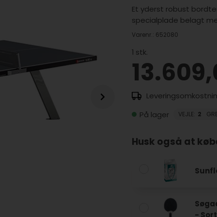
Et yderst robust bordt
specialplade belagt med
Varenr.:
652080
1
stk.
13.609
På lager
VEJLE
:
2
GR
Husk også at køb
Sunfl
Søgaa
- Sor