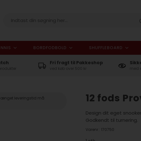
NNIS
BORDFODBOLD
SHUFFLEBOARD
I alt
atch
Fri fragt til Pakkeshop
Sikk
produkter
ved køb over 500 kr
med e
12 fods Pr
orlænget leveringstid må
Design dit eget snooker
Godkendt til turnering.
Varenr.:
170750
1
stk.