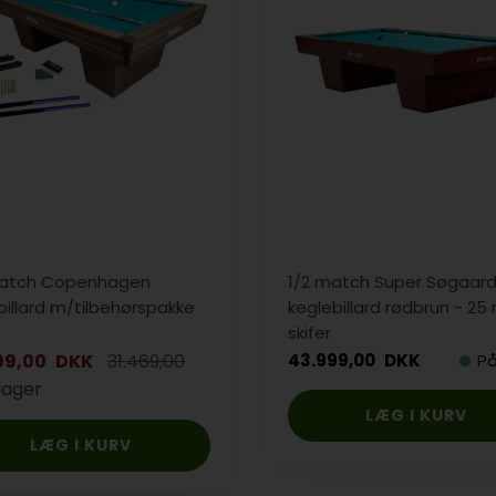
match Copenhagen
1/2 match Super Søgaar
billard m/tilbehørspakke
keglebillard rødbrun - 2
skifer
99,00
DKK
31.469,00
43.999,00
DKK
På
lager