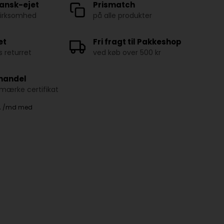
ansk-ejet
Prismatch
virksomhed
på alle produkter
et
Fri fragt til Pakkeshop
 returret
ved køb over 500 kr
 handel
ærke certifikat