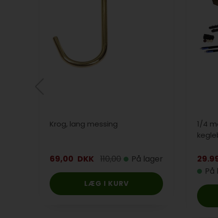
Krog, lang messing
1/4 
kegle
69,00
DKK
110,00
På lager
29.9
På 