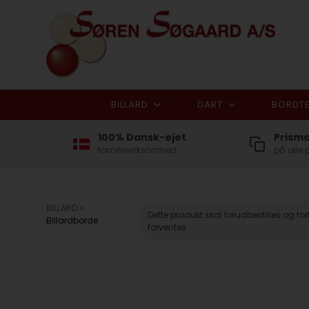
BILLARD
DART
BORDTE
100% Dansk-ejet
Prism
familievirksomhed
på alle 
BILLARD
»
Dette produkt skal forudbestilles og f
Billardborde
forventes.