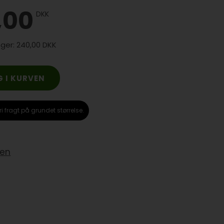
,00
DKK
240,00 DKK
ri fragt på grundet størrelse.
yen