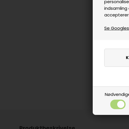
personalise
indsamling 
accepterer
Se Googles p
Nødvendig
Produktbeskrivelse