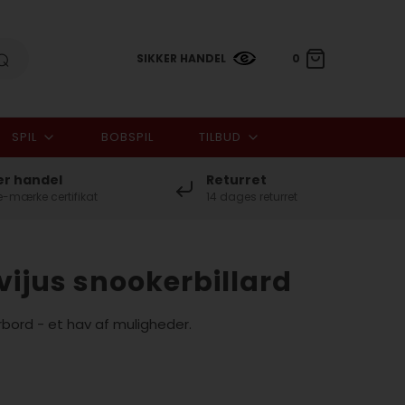
SIKKER HANDEL
0
SPIL
BOBSPIL
TILBUD
0,00 DKK
er handel
Returret
-mærke certifikat
14 dages returret
ovijus snookerbillard
bord - et hav af muligheder.