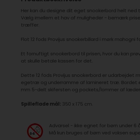
Her kan du designe dit eget snookerbord helt ned ti
Vælg imellem et hav af muligheder - bemærk prisen
træffer.
Flot 12 fods Provijus snookerbillard i mørk mahogni
Et fornuftigt snookerbord til prisen, hvor du kan 
at skulle betale kassen for det.
Dette 12 fods Provijus snookerbord er udarbejde
egetræ og underramme af lamineret træ. Bordet e
mm 5-delt skifersten og pockets/lommer af læder
Spilleflade mål:
350 x 175 cm.
Advarsel - ikke egnet for børn under 6 
Må kun bruges af børn ved voksen super