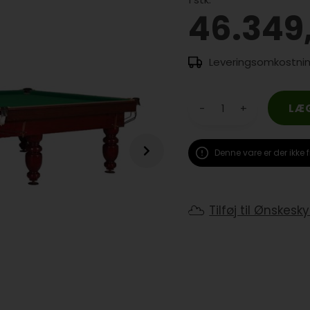
46.349
-
+
Denne vare er der ikke f
Tilføj til Ønskesk