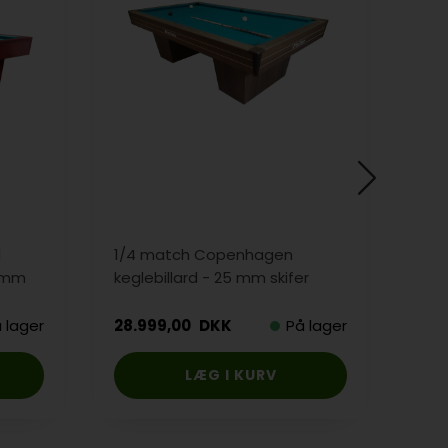
d
1/4 match Copenhagen
Bill
5 mm
keglebillard - 25 mm skifer
skæ
 lager
28.999,00
DKK
På lager
1.5