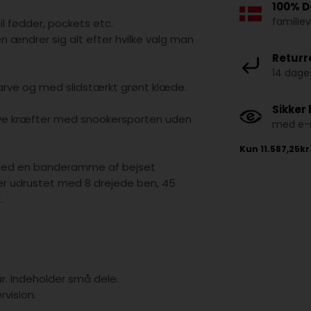
100% D
familie
l fødder, pockets etc.
 ændrer sig alt efter hvilke valg man
Returr
14 dages
 farve og med slidstærkt grønt klæde.
Sikker
prøve kræfter med snookersporten uden
med e-m
t med en banderamme af bejset
r udrustet med 8 drejede ben, 45
.
år. Indeholder små dele.
vision.