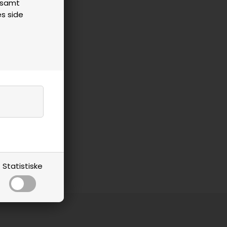
n samt
es side
Statistiske