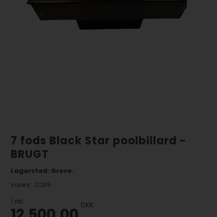
7 fods Black Star poolbillard -
BRUGT
Lagersted: Greve.
Varenr.:
12289
1
stk.
DKK
12.500,00