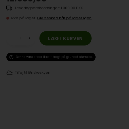
1.000,00 DKK
Ikke på lager
Giv besked når på lager igen
-
+
Denne vare er der ikke fri fragt på grundet størrelse.
Tilføj til Ønskeskyen