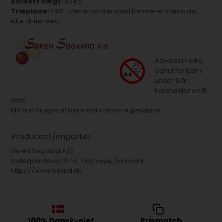
Bordets vægt:
95 kg.
Træplade:
OBS - dette bord er med lamineret træplade,
ikke skiffersten.
Advarsel - ikke
egnet for børn
under 6 år.
Indeholder små
dele.
Må kun bruges af børn ved voksen supervision.
Producent/importør
Søren Søgaard A/S
Ladegaardsvej 10-14, 7100 Vejle, Danmark
https://www.billard.dk
100% Dansk-ejet
Prismatch