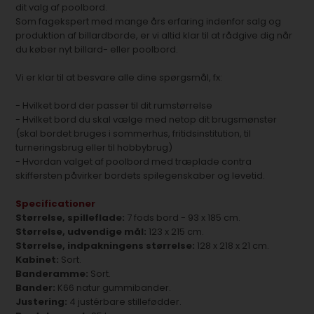
dit valg af poolbord.
Som fagekspert med mange års erfaring indenfor salg og
produktion af billardborde, er vi altid klar til at rådgive dig når
du køber nyt billard- eller poolbord.
Vi er klar til at besvare alle dine spørgsmål, fx:
- Hvilket bord der passer til dit rumstørrelse
- Hvilket bord du skal vælge med netop dit brugsmønster
(skal bordet bruges i sommerhus, fritidsinstitution, til
turneringsbrug eller til hobbybrug)
- Hvordan valget af poolbord med træplade contra
skiffersten påvirker bordets spilegenskaber og levetid.
Specificationer
Størrelse, spilleflade:
7 fods bord - 93 x 185 cm.
Størrelse, udvendige mål:
123 x 215 cm.
Størrelse, indpakningens størrelse:
128 x 218 x 21 cm.
Kabinet:
Sort.
Banderamme:
Sort.
Bander:
K66 natur gummibander.
Justering:
4 justérbare stillefødder.