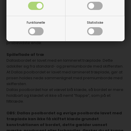
Produktbeskrivelse
Funktionelle
Statistiske
Dallas poolbord er ideelt til hobbybrug, hvor det primært
handler om spil og leg. Du får her et fint poolbord i den
prisbevidste ende.
Spilleflade af træ
Dallasbordet er lavet med en lamineret træplade. Dette
adskiller sig fra standard- og premiumborde med skiffersten.
At Dallas poolbordet er lavet med lamineret træplade, gør at
prisen holdes nede sammenlignet med premiumborde med
skiffersten.
Dallas poolbordet har et vævet blå klæde, så bordet er mere
holdbart og klædet vil ikke så nemt ”flappe”, som på et
filtklæde.
OBS: Dallas poolbordet og øvrige poolborde lavet med
træplade kan ikke få skiftet klæde grundet
konstruktionen af bordet, dette gælder uanset
mærke, producent eller forhandler. Ønsker du at kunne