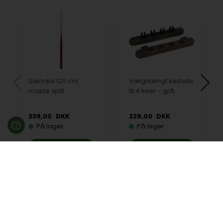
Salonkø 120 cm
Væghængt køstativ
maple split
til 4 køer - grå
339,00
DKK
229,00
DKK
På lager
På lager