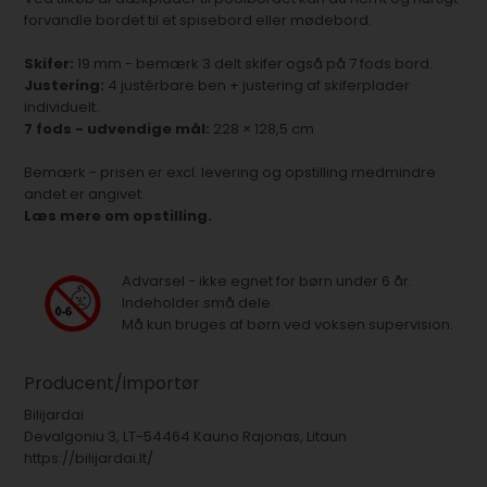
forvandle bordet til et spisebord eller mødebord.
Skifer:
19 mm - bemærk 3 delt skifer også på 7 fods bord.
Justering:
4 justérbare ben + justering af skiferplader
individuelt.
7 fods - udvendige mål:
228 × 128,5 cm
Bemærk - prisen er excl. levering og opstilling medmindre
andet er angivet.
Læs mere om opstilling.
Advarsel - ikke egnet for børn under 6 år.
Indeholder små dele.
Må kun bruges af børn ved voksen supervision.
Producent/importør
Bilijardai
Devalgoniu 3, LT-54464 Kauno Rajonas, Litaun
https://bilijardai.lt/