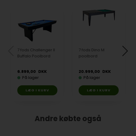
7 fods Challenger II
7 fods Dino M
Buffalo Poolbord
poolbord
6.899,00
DKK
20.999,00
DKK
På lager
På lager
Andre købte også