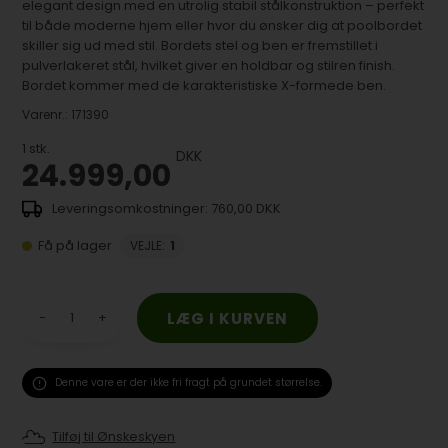
elegant design med en utrolig stabil stålkonstruktion – perfekt
til både moderne hjem eller hvor du ønsker dig at poolbordet
skiller sig ud med stil. Bordets stel og ben er fremstillet i
pulverlakeret stål, hvilket giver en holdbar og stilren finish.
Bordet kommer med de karakteristiske X-formede ben.
Varenr.:
171390
1
stk.
DKK
24.999,00
760,00 DKK
Få på lager
VEJLE
:
1
-
+
Denne vare er der ikke fri fragt på grundet størrelse.
Tilføj til Ønskeskyen