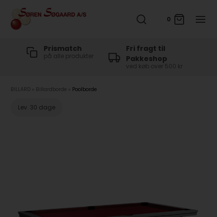
0
t
Prismatch
Fri fragt til
på alle produkter
Pakkeshop
ved køb over 500 kr
BILLARD
»
Billardborde
»
Poolborde
Lev. 30 dage