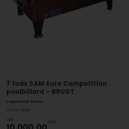
7 fods SAM Euro Competition
poolbillard - BRUGT
Lagersted: Greve.
Varenr.:
12065
1
stk.
DKK
10.000,00