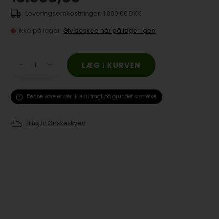
1.000,00 DKK
Ikke på lager
Giv besked når på lager igen
-
+
Denne vare er der ikke fri fragt på grundet størrelse.
Tilføj til Ønskeskyen