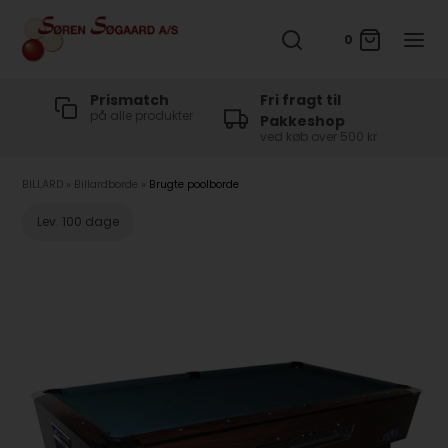
0
t
Prismatch
Fri fragt til
på alle produkter
Pakkeshop
ved køb over 500 kr
BILLARD
»
Billardborde
»
Brugte poolborde
Lev. 100 dage