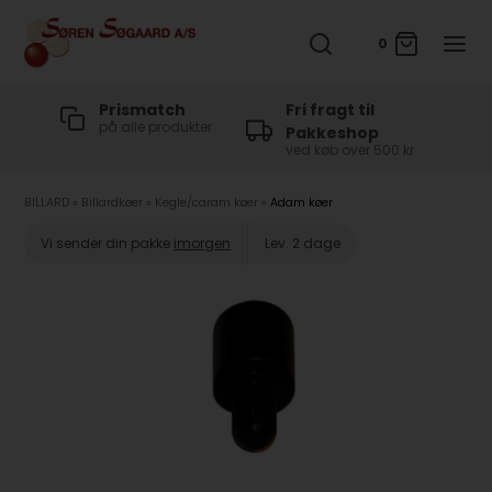
0
t
Prismatch
Fri fragt til
på alle produkter
Pakkeshop
ved køb over 500 kr
BILLARD
»
Billardkøer
»
Kegle/caram køer
»
Adam køer
Vi sender din pakke
imorgen
Lev. 2 dage