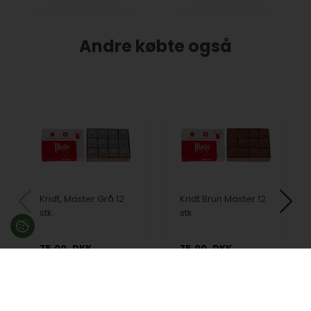
Andre købte også
Kridt, Master Grå 12
Kridt Brun Master 12
stk.
stk.
75,00
DKK
75,00
DKK
På lager
På lager