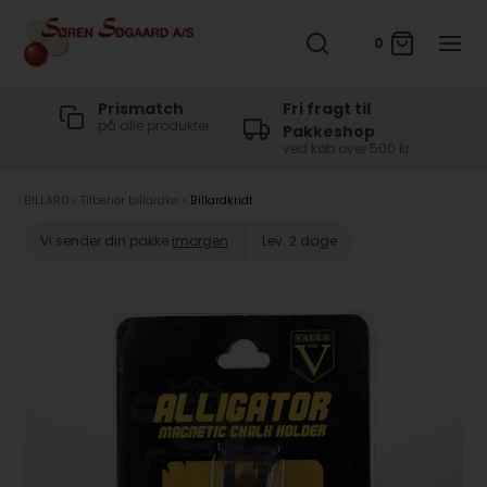
0
t
Prismatch
Fri fragt til
på alle produkter
Pakkeshop
ved køb over 500 kr
BILLARD
»
Tilbehør billardkø
»
Billardkridt
Vi sender din pakke
imorgen
Lev. 2 dage