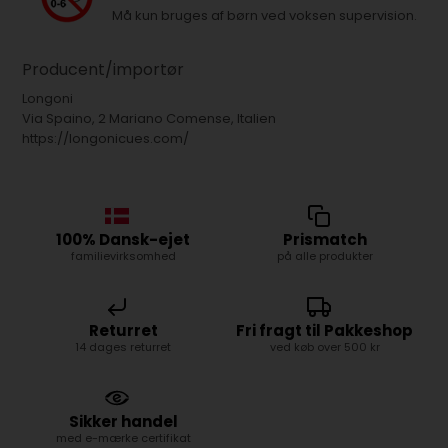
Må kun bruges af børn ved voksen supervision.
Producent/importør
Longoni
Via Spaino, 2 Mariano Comense, Italien
https://longonicues.com/
100% Dansk-ejet
Prismatch
familievirksomhed
på alle produkter
Returret
Fri fragt til Pakkeshop
14 dages returret
ved køb over 500 kr
Sikker handel
med e-mærke certifikat