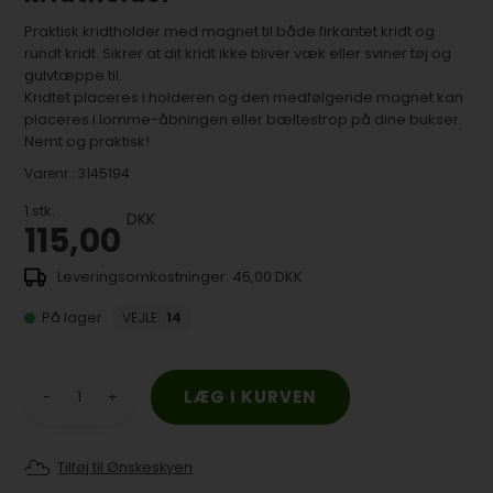
Praktisk kridtholder med magnet til både firkantet kridt og
rundt kridt. Sikrer at dit kridt ikke bliver væk eller sviner tøj og
gulvtæppe til.
Kridtet placeres i holderen og den medfølgende magnet kan
placeres i lomme-åbningen eller bæltestrop på dine bukser.
Nemt og praktisk!
Varenr.:
3145194
1
stk.
DKK
115,00
45,00 DKK
På lager
VEJLE
:
14
-
+
Tilføj til Ønskeskyen