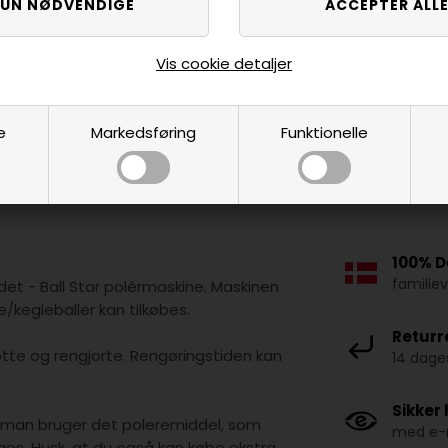
Vis cookie detaljer
e
Markedsføring
Funktionelle
100% D
familie
t - Ball Star polérmaskine. Maskinen
e/kegleballer kan tilkøbes.
Returr
flotte og rengjorte. Rengøringstiden kan
14 dages
Sikker
t man bruger det poleremiddel, som
med e-m
es. Husk, at du også kan købe ekstra