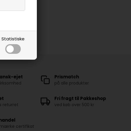
Statistiske
ansk-ejet
Prismatch
virksomhed
på alle produkter
et
Fri fragt til Pakkeshop
 returret
ved køb over 500 kr
 handel
ærke certifikat