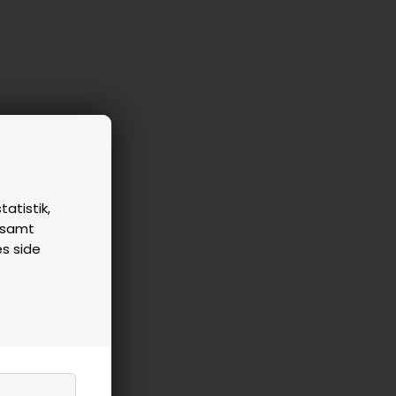
tatistik,
n samt
es side