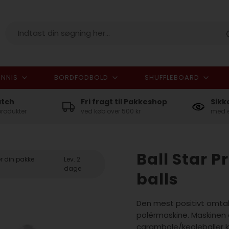
NNIS
BORDFODBOLD
SHUFFLEBOARD
I alt
atch
Fri fragt til Pakkeshop
Sikk
produkter
ved køb over 500 kr
med e
Ball Star 
r din pakke
Lev. 2
dage
balls
Den mest positivt omtal
polérmaskine. Maskinen e
carambole/kegleballer k