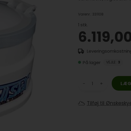
Varenr.:
331108
1
stk.
6.119,0
På lager
VEJLE
:
3
-
+
Tilføj til Ønskesky