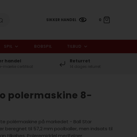
SIKKER HANDEL
0
SPIL
BOBSPIL
TILBUD
0,00 DKK
er handel
Returret
-mærke certifikat
14 dages returret
Pro polermaskine 8-
te polérmaskine på markedet - Ball Star
r beregnet til 57,2 mm poolballer, men indsats til
an tilkøbes. Poleremiddel medfølger.