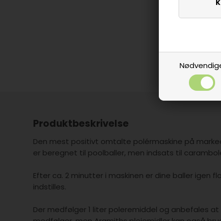
Nødvendig
Produktbeskrivelse
Den mest positivt omtalte polérmaskine på markede
er beregnet til poolballer, men indsats til carambol
Efter ca. 2 minutter i maskinen er dine baller igen 
indstilles.
Der medfølger 1 liter poleremiddel og anbefales a
medfølger, men Aramiths plejemidler kan også brug