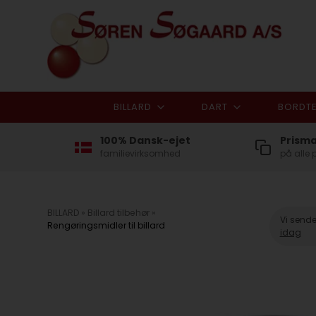
BILLARD
DART
BORDTE
100% Dansk-ejet
Prism
familievirksomhed
på alle 
BILLARD
»
Billard tilbehør
»
Vi sende
Rengøringsmidler til billard
idag