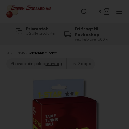
0
t
Prismatch
Fri fragt til
på alle produkter
Pakkeshop
ved køb over 500 kr
BORDTENNIS
»
Bordtennis tilbehør
Vi sender din pakke
mandag
Lev. 2 dage