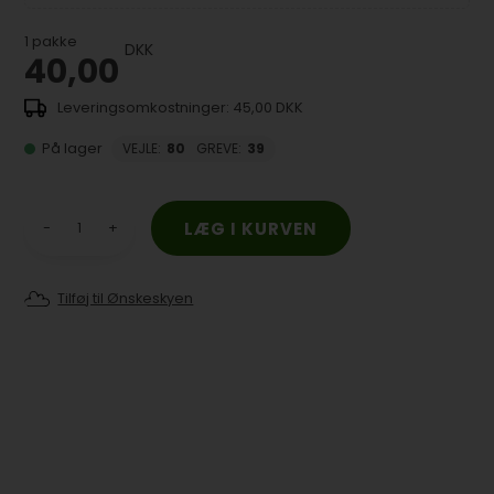
1
pakke
DKK
40,00
45,00 DKK
På lager
VEJLE
:
80
GREVE
:
39
-
+
Tilføj til Ønskeskyen