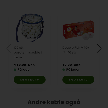
100 stk
Double Fish V40+
bordtennisbolde i
***, 10 stk
taske
449,00
DKK
80,00
DKK
På lager
På lager
Andre købte også