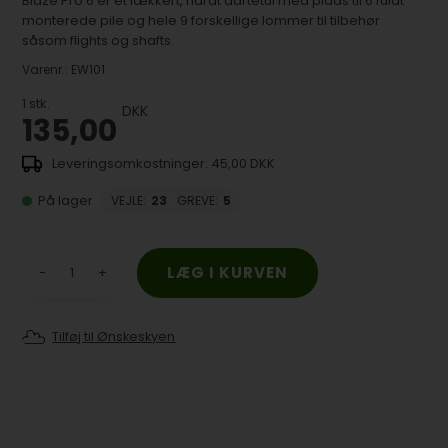
Blaze Pro 6 er et lækkert, hårdt dartetui med plads til 6 fuldt
monterede pile og hele 9 forskellige lommer til tilbehør
såsom flights og shafts.
Varenr.:
EW101
1
stk.
DKK
135,00
45,00 DKK
På lager
VEJLE
:
23
GREVE
:
5
-
+
Tilføj til Ønskeskyen