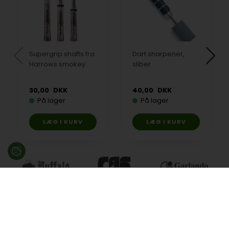
Supergrip shafts fra
Dart sharpener,
Harrows smokey
sliber
30,00
DKK
40,00
DKK
På lager
På lager
Besøg en af vores butikker
Ladegaardsvej 10, 7100 Vejle