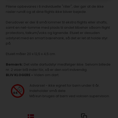
Pilene opbevares i 6 individuelle "riller", der gør at de ikke
rasler rundt og at dine flights ikke bliver bøjede.
Derudover er der 8 små lommer til ekstra flights eller shafts,
samt en net-lomme med plads til andet tilbehør såsom flight
protectors, talkum/voks og lignende. Etuiet er desuden
udstyret med en smart bærehank, så det er let at holde styr
på.
Etuiet måler 20 x 12,5 x 4,5 cm.
Bemærk:
Det viste dartudstyr medfølger ikke. Selvom billede
nr. 2 viser blå inder fór, så er den sort indvendig.
BLIV KLOGERE -
Viden om dart.
Advarsel - ikke egnet for børn under 6 år.
Indeholder små dele.
Må kun bruges af børn ved voksen supervision.