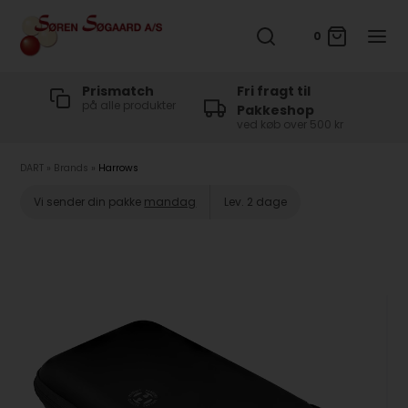
0
t
Prismatch
Fri fragt til
på alle produkter
Pakkeshop
ved køb over 500 kr
DART
»
Brands
»
Harrows
Vi sender din pakke
mandag
Lev. 2 dage