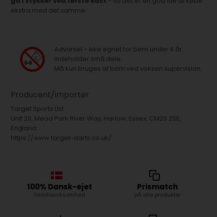
gå i stykker ved første kast
- så det er en god idé at købe
ekstra med det samme.
Advarsel - ikke egnet for børn under 6 år.
Indeholder små dele.
Må kun bruges af børn ved voksen supervision.
Producent/importør
Target Sports Ltd
Unit 20, Mead Park River Way, Harlow, Essex, CM20 2SE,
England
https://www.target-darts.co.uk/
100% Dansk-ejet
Prismatch
familievirksomhed
på alle produkter