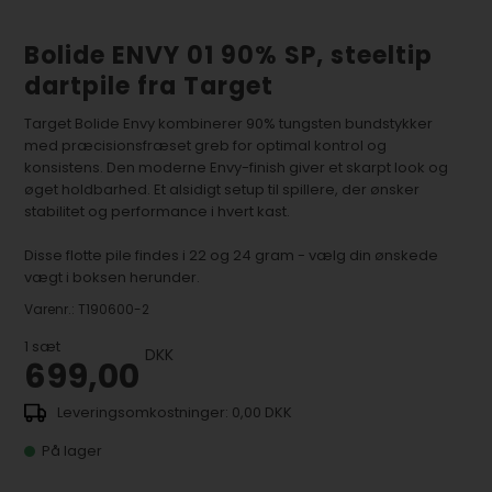
Bolide ENVY 01 90% SP, steeltip
dartpile fra Target
Target Bolide Envy kombinerer 90% tungsten bundstykker
med præcisionsfræset greb for optimal kontrol og
konsistens. Den moderne Envy-finish giver et skarpt look og
øget holdbarhed. Et alsidigt setup til spillere, der ønsker
stabilitet og performance i hvert kast.
Disse flotte pile findes i 22 og 24 gram - vælg din ønskede
vægt i boksen herunder.
Varenr.:
T190600-2
1
sæt
DKK
699,00
0,00 DKK
På lager