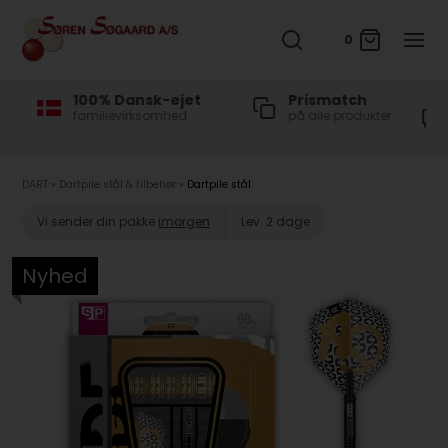
0
et
Prismatch
Fri fragt til
d
på alle produkter
Pakkeshop
ved køb over 500 kr
DART
»
Dartpile stål & tilbehør
»
Dartpile stål
Vi sender din pakke
imorgen
Lev. 2 dage
Nyhed