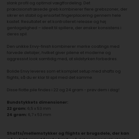
slank profil og optimal vægtfordeling. Det
præcisionsfræsede greb kombinerer flere grebszoner, der
sikrer en stabil og ensartet fingerplacering gennem hele
kastet. Resultatet er et kontrolleret release og høj
gentagelighed – ideelt til spillere, der ønsker konsistens i
deres spil.
Den unikke Envy-finish kombinerer mørke coatings med
farvede detaljer, hvilket giver pilene et moderne og
aggressivt look samtidig med, at slidstyrken forbedres.
Bolide Envy leveres som et komplet setup med shafts og
flights, så du er klar til spil med det samme.
Disse flotte pile findes i 22 og 24 gram - prøv dem i dag!
Bundstykkets dimensioner:
22 gram:
6,5 x 53 mm
24 gram:
6,7 x 53 mm
Shafts/mellemstykker og flights er brugsdele, der kan