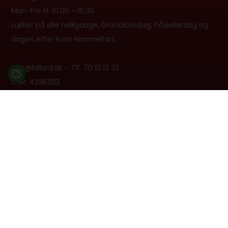
Man-Fre kl. 10:00 - 16:30
Lukket på alle helligdage, Grundlovsdag, Påskelørdag og
dagen efter Kristi Himmelfart.
info@billard.dk
- Tlf.
70 13 13 33
CVR: 42961213
Tilmeld nyhedsbrev
Få tilbud, guides og produktnyheder i vores nyhedsbrev.
Du kan til enhver tid afmelde igen.
TILMELD NYHEDSBREV
Læs mere om vores datapolitik her.
Følg os