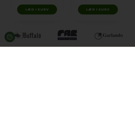
Besøg en af vores butikker
Ladegaardsvej 10, 7100 Vejle
Agenavej 39F, 2670 Greve
Åbningstider:
Man-Fre kl. 10:00 - 16:30
Lukket på alle helligdage, Grundlovsdag, Påskelørdag og
dagen efter Kristi Himmelfart.