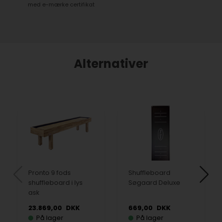
med e-mærke certifikat
Alternativer
Pronto 9 fods
Shuffleboard
shuffleboard i lys
Søgaard Deluxe
ask
23.869,00
DKK
669,00
DKK
På lager
På lager