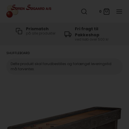
0
t
Prismatch
Fri fragt til
på alle produkter
Pakkeshop
ved køb over 500 kr
SHUFFLEBOARD
Dette produkt skal forudbestilles og forlænget leveringstid
må forventes.