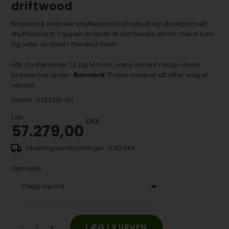
driftwood
Brunswick Andover shuffleboard et robust og utroligt smukt
shuffleboard: Toppen er lavet af det fineste ahorn, mens ben
og sider er lavet i chestnut finish.
Fås i to størrelser: 12 og 14 fods, vælg variant i drop-down
boksen her under.
Bemærk:
Prisen varierer alt efter valg af
variant.
Varenr.:
6266310-311
1
stk.
DKK
57.279,00
0,00 DKK
Størrelse
-
+