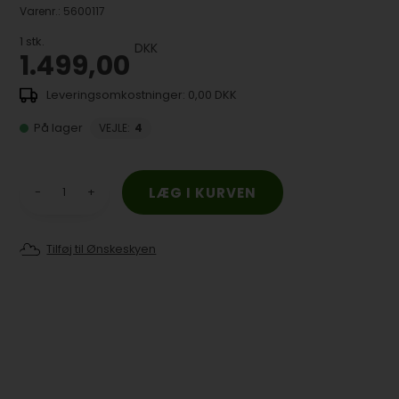
Varenr.:
5600117
1
stk.
DKK
1.499,00
0,00 DKK
På lager
VEJLE
:
4
-
+
Tilføj til Ønskeskyen