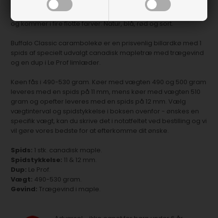
Denne Buffalo Classic kegle- og carambolekø er lavet af
canadisk maple i høj kvalitet. Designet er klassisk og tidløst,
og kommer i fire flotte farver: Natur, blå, rød og sort.
Buffalo Classic carambolekø er en prisvenlig billardkø med 1
spids af specielt udvalgt canadisk mapletræ med trægevind
og en dup i Le Prof limlæder.
Køen fås i 490-530 gram. Køer med vægten 490 og 500 gram
leveres med en spids på 11 mm, mens køer med vægten 510
gram og opefter leveres med en spids på 12 mm. Vælg
vægtinterval og spidstykkelse i boksen ovenfor - ønskes en
specifik vægt, kan du skrive det i notatfeltet ved bestilling og vi
vil gøre vores bedste for at efterkomme dit ønske.
Spids:
1 stk. canadisk maple.
Spidstykkelse:
11 & 12 mm.
Dup:
Le Prof.
Vægt:
490-530 gram.
Gevind:
Trægevind i maple.