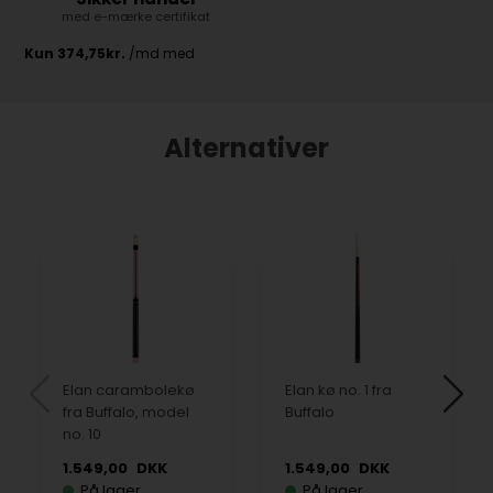
med e-mærke certifikat
Alternativer
Elan carambolekø
Elan kø no. 1 fra
fra Buffalo, model
Buffalo
no. 10
1.549,00
DKK
1.549,00
DKK
På lager
På lager