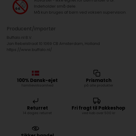
Advarsel - ikke egnet for børn under 6 år.
Indeholder små dele.
Må kun bruges af børn ved voksen supervision.
Producent/importør
Buffalo.nl B.V.
Jan Rebelstraat 10 1069 CB Amsterdam, Holland
https://www.buffalo.nl/
100% Dansk-ejet
Prismatch
familievirksomhed
på alle produkter
Returret
Fri fragt til Pakkeshop
14 dages returret
ved køb over 500 kr
Sikker handel