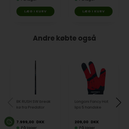
Andre købte også
BK RUSH SW break
Longoni Fancy Hot
kø fra Predator
lips 5 handske
7.999,00
DKK
209,00
DKK
På lager
På lager