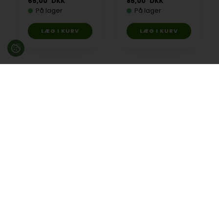
65,00
DKK
85,00
DKK
På lager
På lager
Besøg en af vores butikker
Ladegaardsvej 10, 7100 Vejle
Agenavej 39F, 2670 Greve
Åbningstider:
Man-Fre kl. 10:00 - 16:30
Lukket på alle helligdage, Grundlovsdag, Påskelørdag og
dagen efter Kristi Himmelfart.