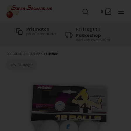
0
t
Prismatch
Fri fragt til
på alle produkter
Pakkeshop
ved køb over 500 kr
BORDTENNIS
»
Bordtennis tilbehør
Lev. 14 dage