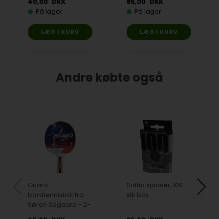
40,00
DKK
85,00
DKK
På lager
På lager
Andre købte også
Guard
Softip spidser, 100
bordtennisbat fra
stk box
Søren Søgaard - 2-
stjernet