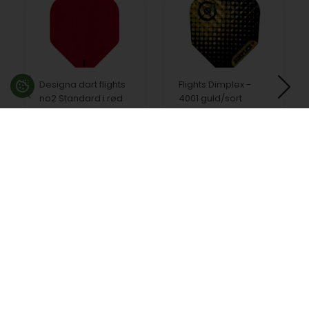
Designa dart flights
Flights Dimplex -
no2 Standard i rød
4001 guld/sort
15,00
DKK
20,00
DKK
På lager
På lager
Besøg en af vores butikker