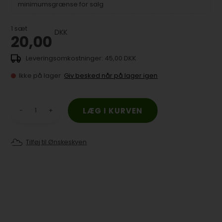
minimumsgrænse for salg
1
sæt
DKK
20,00
45,00 DKK
Ikke på lager
Giv besked når på lager igen
-
+
Tilføj til Ønskeskyen