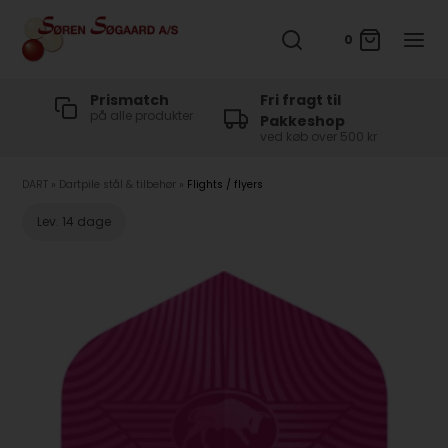
0
t
Prismatch
Fri fragt til
på alle produkter
Pakkeshop
ved køb over 500 kr
DART
»
Dartpile stål & tilbehør
»
Flights / flyers
Lev. 14 dage