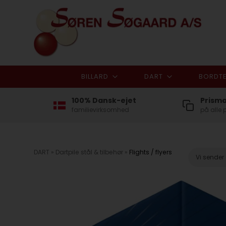
BILLARD
DART
BORDTE
100% Dansk-ejet
Prism
familievirksomhed
på alle 
DART
»
Dartpile stål & tilbehør
»
Flights / flyers
Vi sender