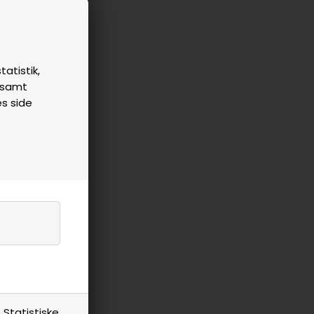
tatistik,
n samt
es side
Statistiske