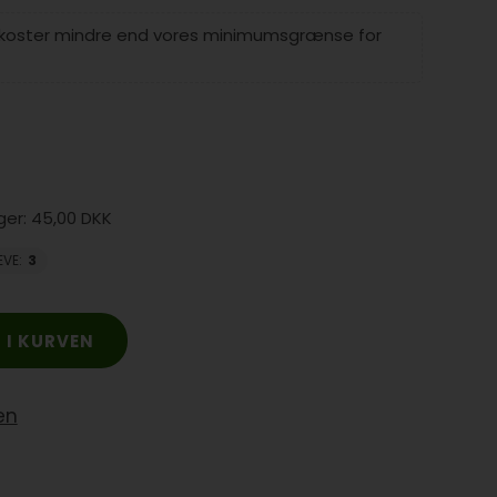
 koster mindre end vores minimumsgrænse for
45,00 DKK
EVE
:
3
en