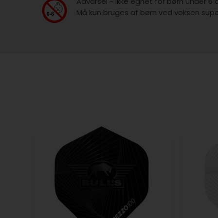
Advarsel - ikke egnet for børn under 6 
Må kun bruges af børn ved voksen super