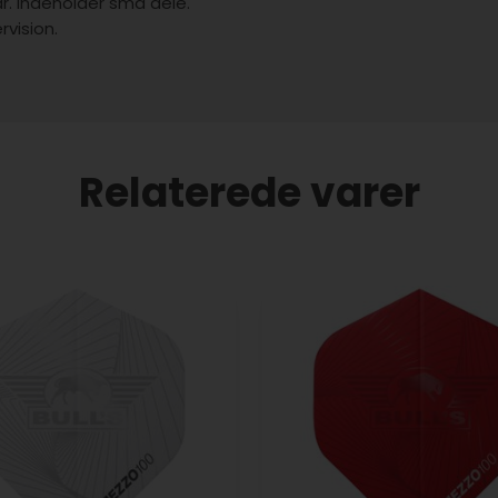
år. Indeholder små dele.
vision.
Relaterede varer