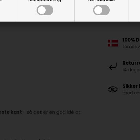
100% D
familie
Returr
14 dages
Sikker
med e-m
ørste kast
- så det er en god idé at