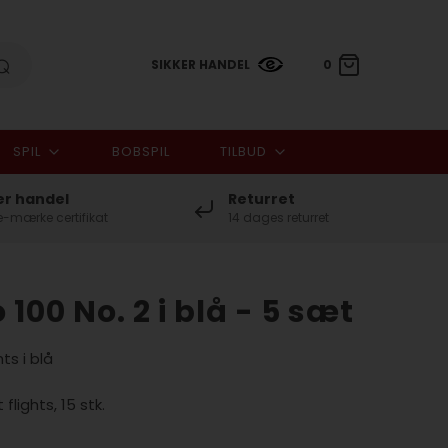
SIKKER HANDEL
0
SPIL
BOBSPIL
TILBUD
0,00 DKK
er handel
Returret
-mærke certifikat
14 dages returret
 100 No. 2 i blå - 5 sæt
ts i blå
lights, 15 stk.