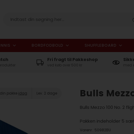
NNIS
BORDFODBOLD
SHUFFLEBOARD
I alt
atch
Fri fragt til Pakkeshop
Sikk
produkter
ved køb over 500 kr
med e
Bulls Mezzo
 din pakke
idag
Lev. 2 dage
Bulls Mezzo 100 No. 2 fligh
Pakken indeholder 5 sæt f
Varenr.:
50982BU