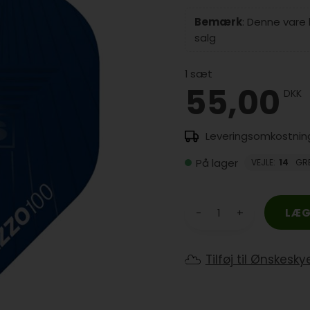
Bemærk
: Denne vare
salg
1
sæt
55,00
DKK
På lager
VEJLE
:
14
GR
-
+
Tilføj til Ønskesky