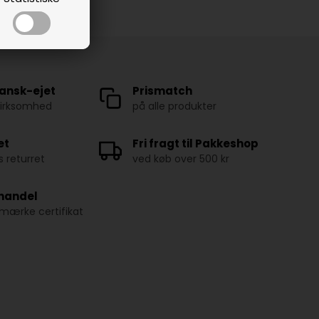
ansk-ejet
Prismatch
virksomhed
på alle produkter
et
Fri fragt til Pakkeshop
 returret
ved køb over 500 kr
 handel
ærke certifikat