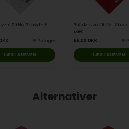
ezzo 100 No. 2 i hvid - 5
Bulls Mezzo 100 No. 2 i rød 
sæt
DKK
På lager
55,00
DKK
P
LÆG I KURVEN
LÆG I KURVEN
Alternativer