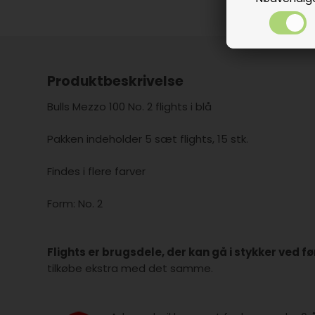
Produktbeskrivelse
Bulls Mezzo 100 No. 2 flights i blå
Pakken indeholder 5 sæt flights, 15 stk.
Findes i flere farver
Form: No. 2
Flights er brugsdele, der kan gå i stykker ved f
tilkøbe ekstra med det samme.