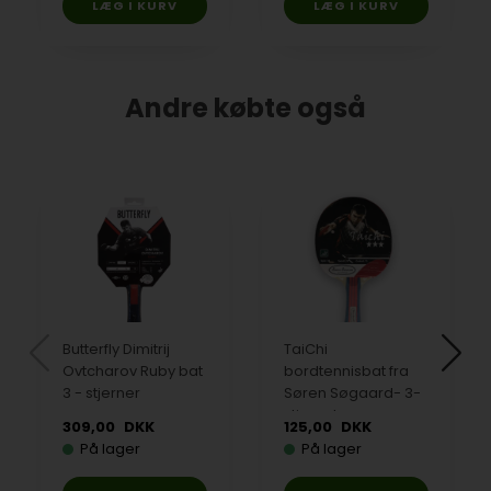
Andre købte også
Butterfly Dimitrij
TaiChi
Ovtcharov Ruby bat
bordtennisbat fra
3 - stjerner
Søren Søgaard- 3-
stjernet
309,00
DKK
125,00
DKK
På lager
På lager