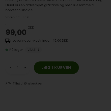
Butterfly bat etui til beskyttelse af dit bat når det ikke er i brug.
Etuiet er i en afdæmpet grå farve og med lille lomme til
bordtennisbolde.
Varenr.:
6518071
1
DKK
99,00
45,00 DKK
På lager
VEJLE
:
9
-
+
Tilføj til Ønskeskyen