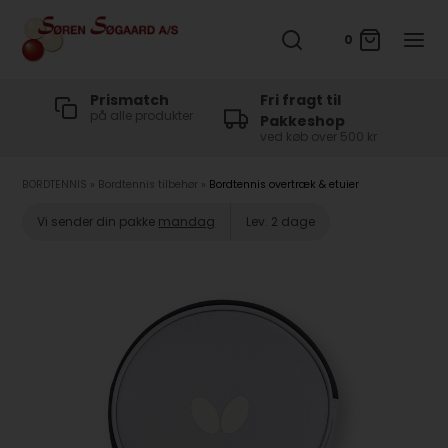
0
t
Prismatch
Fri fragt til
på alle produkter
Pakkeshop
ved køb over 500 kr
BORDTENNIS
»
Bordtennis tilbehør
»
Bordtennis overtræk & etuier
Vi sender din pakke
mandag
Lev. 2 dage