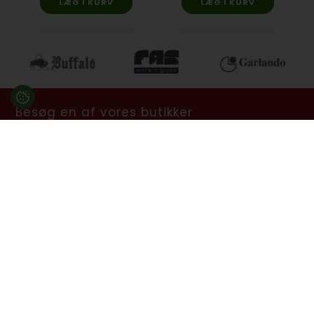
Besøg en af vores butikker
Ladegaardsvej 10, 7100 Vejle
Agenavej 39F, 2670 Greve
Åbningstider:
Man-Fre kl. 10:00 - 16:30
Lukket på alle helligdage, Grundlovsdag, Påskelørdag og
dagen efter Kristi Himmelfart.
info@billard.dk
- Tlf.
70 13 13 33