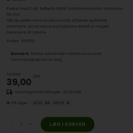
Pakke med 2 stk. Butterfly GIANT bordtennisbolde i størrelsen
55 mm.
Når du spiller med en større bold, så bliver spillet lidt
nemmere, da en større bold ganske enkelt er meget
nemmere at ramme.
Varenr.:
6511055
Bemærk
: Denne vare koster mindre end vores
minimumsgrænse for salg
1
pakke
DKK
39,00
45,00 DKK
På lager
VEJLE
:
20
GREVE
:
4
-
+