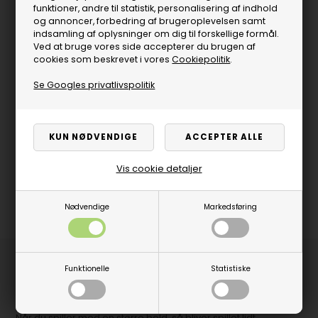
funktioner, andre til statistik, personalisering af indhold
og annoncer, forbedring af brugeroplevelsen samt
indsamling af oplysninger om dig til forskellige formål.
Ved at bruge vores side accepterer du brugen af
cookies som beskrevet i vores
Cookiepolitik
.
Se Googles privatlivspolitik
Vis cookie detaljer
Nødvendige
Markedsføring
Produktbeskrivelse
Funktionelle
Statistiske
Pakke med 2 stk. Butterfly GIANT bordtennisbolde i størrelsen
55 mm.
Når du spiller med en større bold, så bliver spillet lidt