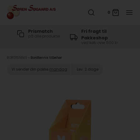
0
t
Prismatch
Fri fragt til
på alle produkter
Pakkeshop
ved køb over 500 kr
BORDTENNIS
»
Bordtennis tilbehør
Vi sender din pakke
mandag
Lev. 2 dage