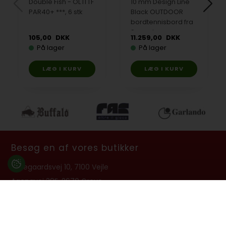
Double Fish - OL ITTF
10 mm Design Line
PAR40+ ***, 6 stk
Black OUTDOOR
bordtennisbord fra
Sponeta
105,00
DKK
11.259,00
DKK
På lager
På lager
Besøg en af vores butikker
Ladegaardsvej 10, 7100 Vejle
Agenavej 39F, 2670 Greve
Åbningstider:
Man-Fre kl. 10:00 - 16:30