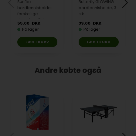
Sunflex
Butterfly GLOWING
bordtennisbolde i
bordtennisbolde, 3
forskellige
stk.
størrelser, 7 stk.
55,00
DKK
39,00
DKK
På lager
På lager
Andre købte også