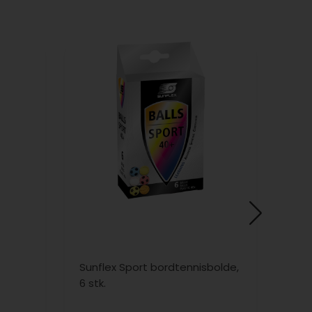
Sunflex Sport bordtennisbolde,
Sun
6 stk.
bord