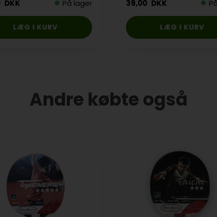
0
DKK
På lager
39,00
DKK
På
Andre købte også