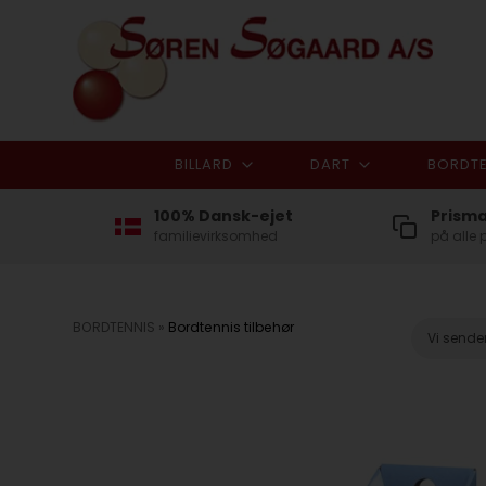
BILLARD
DART
BORDTE
100% Dansk-ejet
Prism
familievirksomhed
på alle 
BORDTENNIS
»
Bordtennis tilbehør
Vi sende