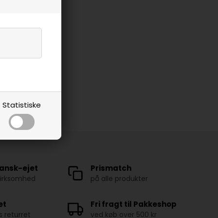
Statistiske
ansk-ejet
Prismatch
virksomhed
på alle produkter
et
Fri fragt til Pakkeshop
 returret
ved køb over 500 kr