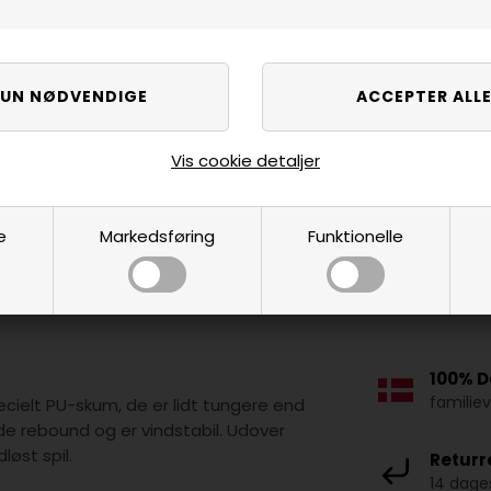
Vis cookie detaljer
e
Markedsføring
Funktionelle
100% D
familie
ecielt PU-skum, de er lidt tungere end
e rebound og er vindstabil. Udover
løst spil.
Returr
14 dages