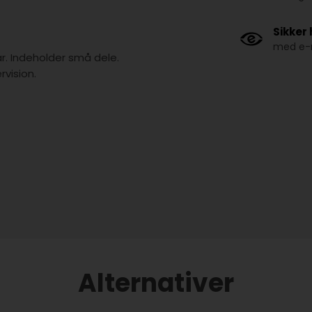
Sikker
med e-m
år. Indeholder små dele.
vision.
Alternativer