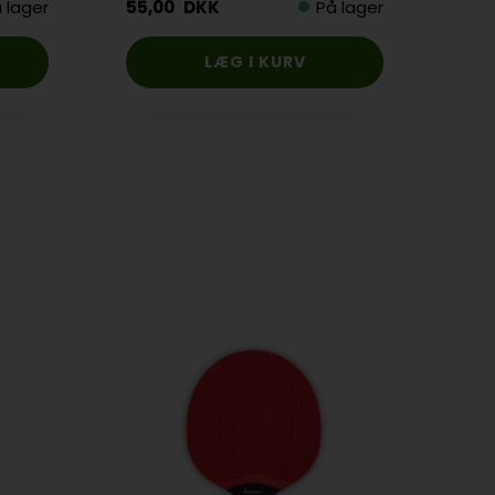
 lager
55,00
DKK
På lager
70,