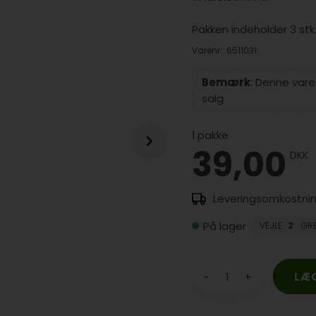
Pakken indeholder 3 stk
Varenr.:
6511031
Bemærk
: Denne var
salg
1
pakke
39,00
DKK
På lager
VEJLE
:
2
GR
-
+