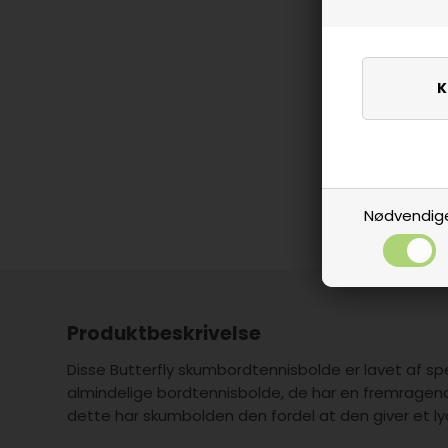
Nødvendig
Produktbeskrivelse
Disse Butterfly skumbordtennisbolde er lavet af sp
almindelige bordtennisbolde, de har en fremragend
dette har skumbolden den fordel at den giver et lyd