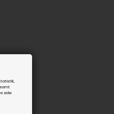
tatistik,
n samt
es side