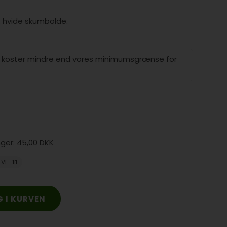
. hvide skumbolde.
e koster mindre end vores minimumsgrænse for
45,00 DKK
EVE
:
11