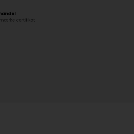
 handel
ærke certifikat