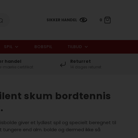
SIKKER HANDEL
0
SPIL
BOBSPIL
TILBUD
0,00 DKK
er handel
Returret
-mærke certifikat
14 dages returret
Silent skum bordtennis
.
bolde giver et lydløst spil og specielt beregnet til
dt tungere end alm. bolde og dermed ikke så