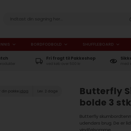
NNIS
BORDFODBOLD
SHUFFLEBOARD
I alt
atch
Fri fragt til Pakkeshop
Sikk
produkter
ved køb over 500 kr
med e
Butterfly 
r din pakke
idag
Lev. 2 dage
bolde 3 stk
Butterfly skumbordtennis
udendørs brug. De er li
vindfølsomme.