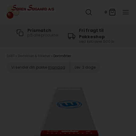
0
t
Prismatch
Fri fragt til
på alle produkter
Pakkeshop
ved køb over 500 kr
DART
»
Dartskiver & tilbehør
»
Dartmåtter
Vi sender din pakke
mandag
Lev. 2 dage