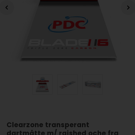
Clearzone transperant
dartmåtte m/ raished oche fra