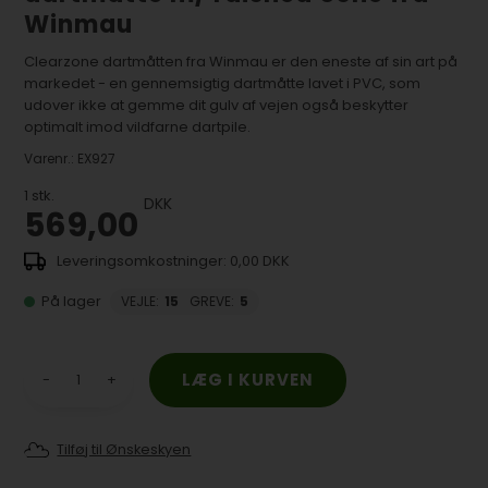
Winmau
Clearzone dartmåtten fra Winmau er den eneste af sin art på
markedet - en gennemsigtig dartmåtte lavet i PVC, som
udover ikke at gemme dit gulv af vejen også beskytter
optimalt imod vildfarne dartpile.
Varenr.:
EX927
1
stk.
DKK
569,00
0,00 DKK
På lager
VEJLE
:
15
GREVE
:
5
-
+
Tilføj til Ønskeskyen