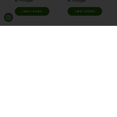
På lager
På lager
Besøg en af vores butikker
Ladegaardsvej 10, 7100 Vejle
Agenavej 39F, 2670 Greve
Åbningstider:
Man-Fre kl. 10:00 - 16:30
Lukket på alle helligdage, Grundlovsdag, Påskelørdag og
dagen efter Kristi Himmelfart.