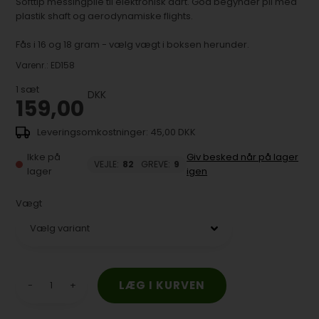
Softtip messingpile til elektronisk dart. God begynder pil med
plastik shaft og aerodynamiske flights.
Fås i 16 og 18 gram - vælg vægt i boksen herunder.
Varenr.:
ED158
1
sæt
DKK
159,00
45,00 DKK
Ikke på
Giv besked når på lager
VEJLE
:
82
GREVE
:
9
lager
igen
Vægt
-
+