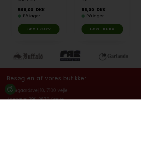
599,00
DKK
55,00
DKK
På lager
På lager
Besøg en af vores butikker
Ladegaardsvej 10, 7100 Vejle
Agenavej 39F, 2670 Greve
Åbningstider:
Man-Fre kl. 10:00 - 16:30
Lukket på alle helligdage, Grundlovsdag, Påskelørdag og