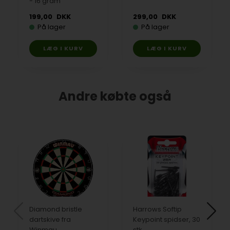
- 16 gram
199,00
DKK
299,00
DKK
På lager
På lager
Andre købte også
Diamond bristle
Harrows Softip
dartskive fra
Keypoint spidser, 30
Winmau
stk