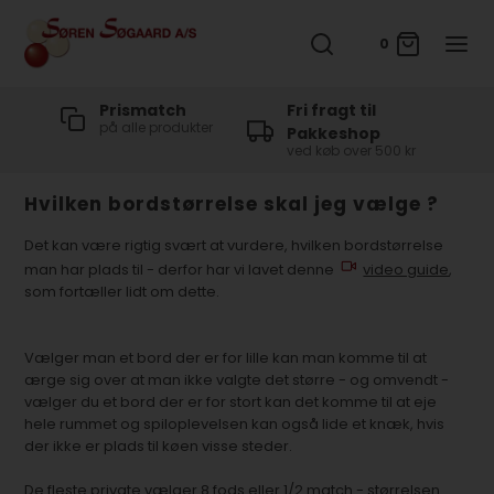
0
t
Prismatch
Fri fragt til
på alle produkter
Pakkeshop
ved køb over 500 kr
Hvilken bordstørrelse skal jeg vælge ?
Det kan være rigtig svært at vurdere, hvilken bordstørrelse
man har plads til - derfor har vi lavet denne
video guide
,
som fortæller lidt om dette.
Vælger man et bord der er for lille kan man komme til at
ærge sig over at man ikke valgte det større - og omvendt -
vælger du et bord der er for stort kan det komme til at eje
hele rummet og spiloplevelsen kan også lide et knæk, hvis
der ikke er plads til køen visse steder.
De fleste private vælger 8 fods eller 1/2 match - størrelsen