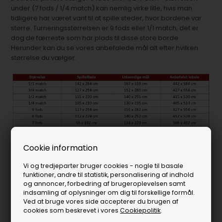
under (7 fods / 1/4 match) kan nemlig virke lille, hvis man
tidligere har været vant til at spille steder, hvor bordene var
større. Turneringsstørrelsen er 9 fods eller 1/1 match, det er
dog de færreste som har plads til disse store borde.
Herunder kan du se vores anbefalede mål alt efter hvilken
størrelse du vælger.
Bemærk - anbefalede mål tager udgangspunkt i en spillekø
Cookie information
på 140 cm. Ønsker man at have de officielle turneringsmål -
så er disse nogle andre.
Vi og tredjeparter bruger cookies - nogle til basale
funktioner, andre til statistik, personalisering af indhold
Har du lige knap og nap plads til ønske-størrelsen eller er der
og annoncer, forbedring af brugeroplevelsen samt
et sted eller 2 i dit rum, som begrænser valg af størrelse (en
indsamling af oplysninger om dig til forskellige formål.
Ved at bruge vores side accepterer du brugen af
kommode, væg etc.) så kan man med fordel vælge at købe
cookies som beskrevet i vores
Cookiepolitik
.
kortere køer til når ballerne placerer sig i dette område.
Alternativt kan en kortere kø også betyde at man lige får de